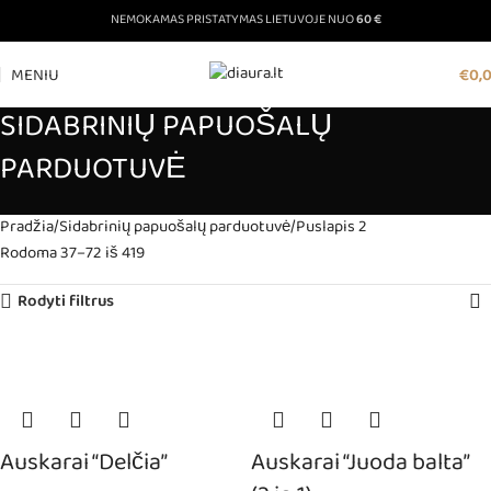
NEMOKAMAS PRISTATYMAS LIETUVOJE NUO
60 €
MENIU
€
0,
SIDABRINIŲ PAPUOŠALŲ
PARDUOTUVĖ
Pradžia
Sidabrinių papuošalų parduotuvė
Puslapis 2
Rodoma 37–72 iš 419
Rodyti filtrus
Auskarai “Delčia”
Auskarai “Juoda balta”