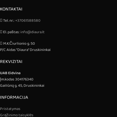
KONTAKTAI
Tel. nr.:
+37061588580
El. paštas:
info@diaura.lt
M.K.Čiurlionio g. 50
P/C Aidas “Diaura” Druskininkai
REKVIZITAI
UAB Eidvina
Įm.kodas 304176340
Gailiūnų g. 45, Druskininkai
INFORMACIJA
Pristatymas
Grąžinimo taisyklės