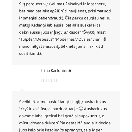
šią parduotuvę. Galima užsisakyti ir internetu,
bet man patinka apžiūrėti naujienas, prisimatuoti
ir smagiai pabendrauti:). Čia perku daugiau nei 10
metų! Kadangi labiausiai patinka auskarai tai
dažniausiai juos ir įsigyju. "Rasos", "Švytėjimas",
"Tulpės", "Debesys", "Modernas", "Ovalas" vieni iš
mano mėgstamiausių. Sėkmės jums ir iki kitų
susitikimų:).
Irina Karlonienė
Sveiki! Norime pasidžiaugti įsigiję auskariukus
“Kryžiukai” jūsų e-parduotuvėje 🤗 Auskariukus
gavome labai greitai bei gražiai supakuotus, o
mūsų dovana dukterėčia neatsidžiaugia ir derina
juos kaip prie kasdienės aprangos, taip ir per