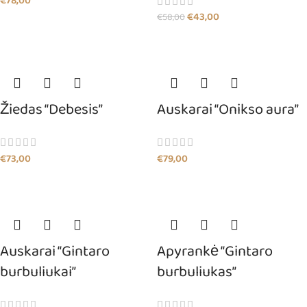
€
78,00
€
43,00
€
58,00
Žiedas “Debesis”
Auskarai “Onikso aura”
€
73,00
€
79,00
Auskarai “Gintaro
Apyrankė “Gintaro
burbuliukai”
burbuliukas”