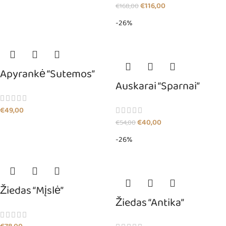
€
116,00
€
168,00
-26%
Apyrankė “Sutemos”
Auskarai “Sparnai”
€
49,00
€
40,00
€
54,00
-26%
Žiedas “Mįslė”
Žiedas “Antika”