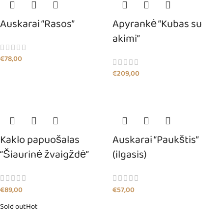
Auskarai “Rasos”
Apyrankė “Kubas su
akimi”
€
78,00
€
209,00
Kaklo papuošalas
Auskarai “Paukštis”
“Šiaurinė žvaigždė”
(ilgasis)
€
89,00
€
57,00
Sold out
Hot