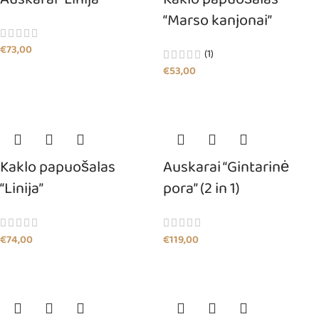
“Marso kanjonai”
€
73,00
(1)
€
53,00
Kaklo papuošalas
Auskarai “Gintarinė
“Linija”
pora” (2 in 1)
€
74,00
€
119,00