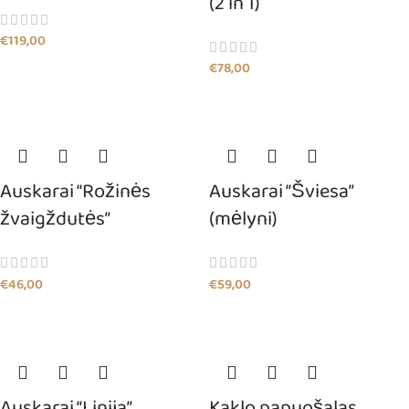
(2 in 1)
€
119,00
€
78,00
Auskarai “Rožinės
Auskarai “Šviesa”
žvaigždutės”
(mėlyni)
€
46,00
€
59,00
Auskarai “Linija”
Kaklo papuošalas