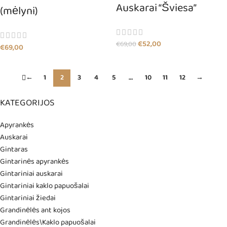
Auskarai “Šviesa”
(mėlyni)
€
52,00
€
69,00
€
69,00
←
1
2
3
4
5
…
10
11
12
→
KATEGORIJOS
Apyrankės
Auskarai
Gintaras
Gintarinės apyrankės
Gintariniai auskarai
Gintariniai kaklo papuošalai
Gintariniai žiedai
Grandinėlės ant kojos
Grandinėlės\Kaklo papuošalai