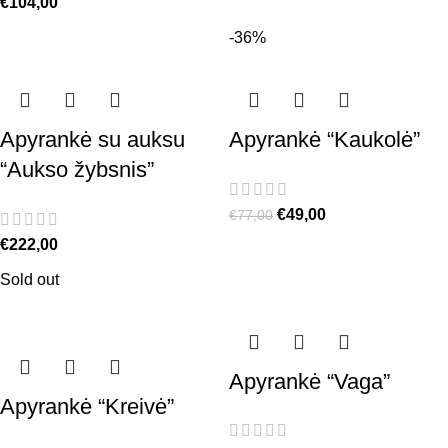
€
104,00
-36%
Apyrankė su auksu
Apyrankė “Kaukolė”
“Aukso žybsnis”
€
49,00
€
77,00
€
222,00
Sold out
Apyrankė “Vaga”
Apyrankė “Kreivė”