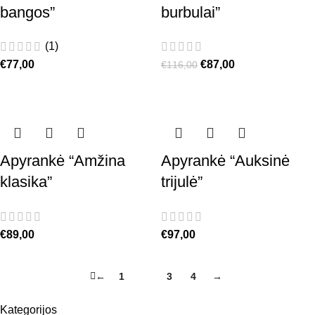
bangos”
burbulai”
(1)
€
77,00
€
87,00
€
116,00
Apyrankė “Amžina
Apyrankė “Auksinė
klasika”
trijulė”
€
89,00
€
97,00
←
1
2
3
4
→
Kategorijos