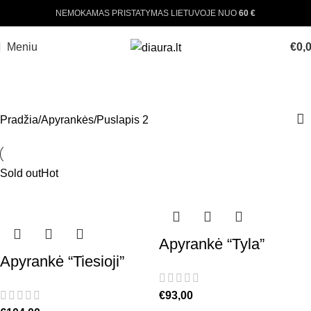
NEMOKAMAS PRISTATYMAS LIETUVOJE NUO
60 €
Meniu
€
0,
APYRANKĖS
Pradžia
Apyrankės
Puslapis 2
Sold out
Hot
Apyrankė “Tyla”
Apyrankė “Tiesioji”
€
93,00