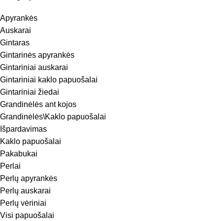
Apyrankės
Auskarai
Gintaras
Gintarinės apyrankės
Gintariniai auskarai
Gintariniai kaklo papuošalai
Gintariniai žiedai
Grandinėlės ant kojos
Grandinėlės\Kaklo papuošalai
Išpardavimas
Kaklo papuošalai
Pakabukai
Perlai
Perlų apyrankės
Perlų auskarai
Perlų vėriniai
Visi papuošalai