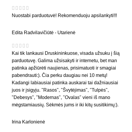
Nuostabi parduotuvė! Rekomenduoju apsilankyti!!!
Edita Radvilavičiūtė - Utarienė
Kai tik lankausi Druskininkuose, visada užsuku į šią
parduotuvę. Galima užsisakyti ir internetu, bet man
patinka apžiūrėti naujienas, prisimatuoti ir smagiai
pabendrauti:). Čia perku daugiau nei 10 metų!
Kadangi labiausiai patinka auskarai tai dažniausiai
juos ir įsigyju. "Rasos", "Švytėjimas", "Tulpės",
"Debesys", "Modernas", "Ovalas" vieni iš mano
mėgstamiausių. Sėkmės jums ir iki kitų susitikimų:).
Irina Karlonienė