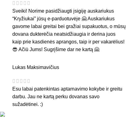
Sveiki! Norime pasidžiaugti įsigiję auskariukus
“Kryžiukai” jūsų e-parduotuvėje 🤗 Auskariukus
gavome labai greitai bei gražiai supakuotus, o mūsų
dovana dukterėčia neatsidžiaugia ir derina juos
kaip prie kasdienės aprangos, taip ir per vakarėlius!
😎 Ačiū Jums! Sugrįšime dar ne kartą 🤗
Lukas Maksimavičius
Esu labai patenkintas aptarnavimo kokybe ir greitu
darbu. Jau ne kartą perku dovanas savo
sužadėtinei. :)