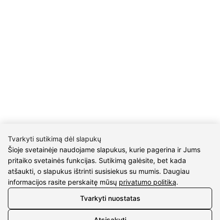
Gailiūnų g. 45, Druskininkai
INFORMACIJA
Pristatymas
Grąžinimo taisyklės
Pirkimo taisyklės
Privatumo politika
Sutarties atsisakymas
INFORMACIJA
Tvarkyti sutikimą dėl slapukų
Apie mus
Šioje svetainėje naudojame slapukus, kurie pagerina ir Jums
Susipažink su kūrėjais
pritaiko svetainės funkcijas. Sutikimą galėsite, bet kada
Kontaktai
atšaukti, o slapukus ištrinti susisiekus su mumis. Daugiau
informacijos rasite perskaitę mūsų
privatumo politiką
.
2026 © visos teisės saugomos | Eidvina, UAB
Tvarkyti nuostatas
Atsisakyti