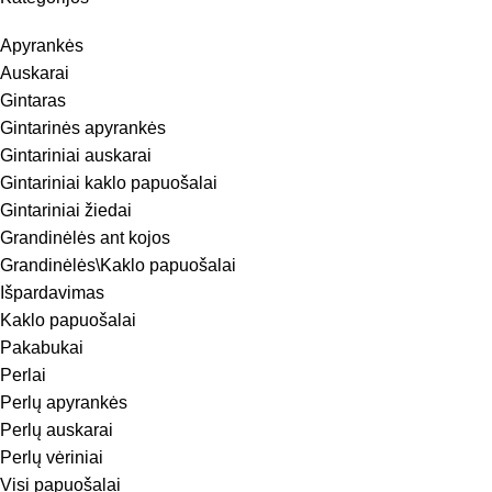
Apyrankės
Auskarai
Gintaras
Gintarinės apyrankės
Gintariniai auskarai
Gintariniai kaklo papuošalai
Gintariniai žiedai
Grandinėlės ant kojos
Grandinėlės\Kaklo papuošalai
Išpardavimas
Kaklo papuošalai
Pakabukai
Perlai
Perlų apyrankės
Perlų auskarai
Perlų vėriniai
Visi papuošalai