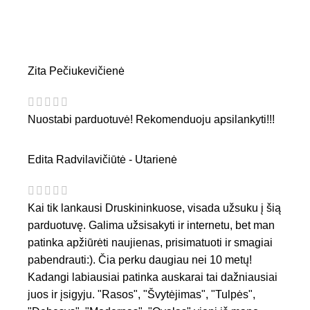
Zita Pečiukevičienė
Nuostabi parduotuvė! Rekomenduoju apsilankyti!!!
Edita Radvilavičiūtė - Utarienė
Kai tik lankausi Druskininkuose, visada užsuku į šią
parduotuvę. Galima užsisakyti ir internetu, bet man
patinka apžiūrėti naujienas, prisimatuoti ir smagiai
pabendrauti:). Čia perku daugiau nei 10 metų!
Kadangi labiausiai patinka auskarai tai dažniausiai
juos ir įsigyju. "Rasos", "Švytėjimas", "Tulpės",