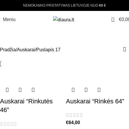
NEMOKAMAS PRISTATYMAS LIETUVOJE NUO
60 €
0
Meniu
€
0,0
AUSKARAI
Pradžia
Auskarai
Puslapis 17
Auskarai “Rinkutės
Auskarai “Rinkės 64”
46”
€
64,00