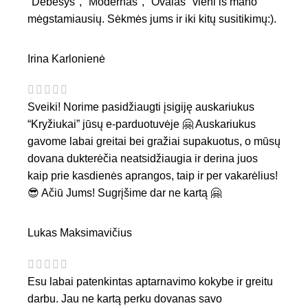
"Debesys", "Modernas", "Ovalas" vieni iš mano
mėgstamiausių. Sėkmės jums ir iki kitų susitikimų:).
Irina Karlonienė
Sveiki! Norime pasidžiaugti įsigiję auskariukus
“Kryžiukai” jūsų e-parduotuvėje 🤗 Auskariukus
gavome labai greitai bei gražiai supakuotus, o mūsų
dovana dukterėčia neatsidžiaugia ir derina juos
kaip prie kasdienės aprangos, taip ir per vakarėlius!
😎 Ačiū Jums! Sugrįšime dar ne kartą 🤗
Lukas Maksimavičius
Esu labai patenkintas aptarnavimo kokybe ir greitu
darbu. Jau ne kartą perku dovanas savo