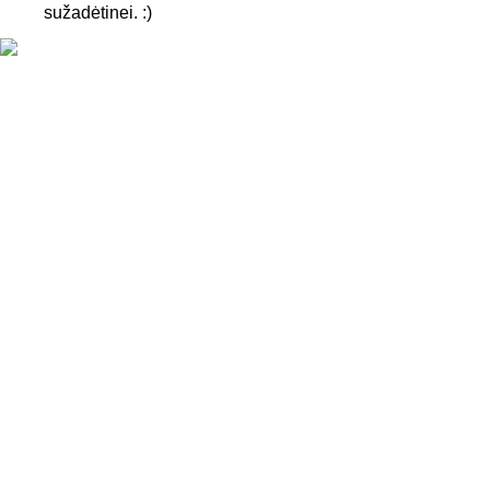
sužadėtinei. :)
KONTAKTAI
Tel. nr.:
+37061588580
El. paštas:
info@diaura.lt
M.K.Čiurlionio g. 50
P/C Aidas “Diaura” Druskininkai
REKVIZITAI
UAB Eidvina
Įm.kodas 304176340