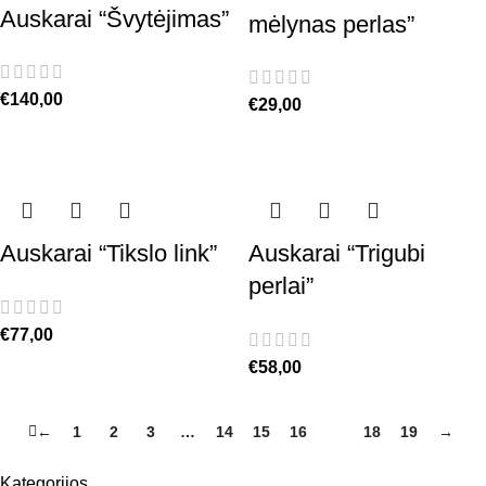
Auskarai “Švytėjimas”
mėlynas perlas”
€
140,00
€
29,00
Auskarai “Tikslo link”
Auskarai “Trigubi
perlai”
€
77,00
€
58,00
←
1
2
3
…
14
15
16
17
18
19
→
Kategorijos