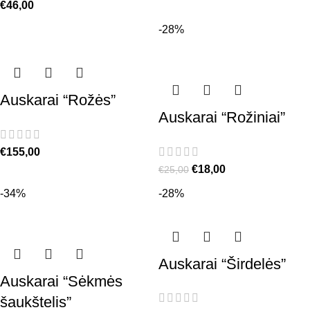
€
46,00
-28%
Auskarai “Rožės”
Auskarai “Rožiniai”
€
155,00
€
18,00
€
25,00
-34%
-28%
Auskarai “Širdelės”
Auskarai “Sėkmės
šaukštelis”