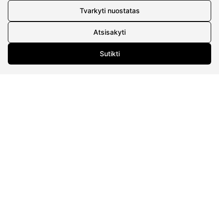
Tvarkyti nuostatas
Atsisakyti
KONTAKTAI
Sutikti
Tel. nr.:
+37061588580
El. paštas:
info@diaura.lt
M.K.Čiurlionio g. 50
P/C Aidas “Diaura” Druskininkai
REKVIZITAI
UAB Eidvina
Įm.kodas 304176340
Gailiūnų g. 45, Druskininkai
INFORMACIJA