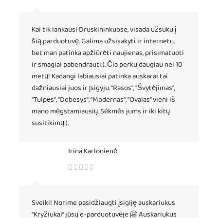
Kai tik lankausi Druskininkuose, visada užsuku į
šią parduotuvę. Galima užsisakyti ir internetu,
bet man patinka apžiūrėti naujienas, prisimatuoti
ir smagiai pabendrauti:). Čia perku daugiau nei 10
metų! Kadangi labiausiai patinka auskarai tai
dažniausiai juos ir įsigyju. "Rasos", "Švytėjimas",
"Tulpės", "Debesys", "Modernas", "Ovalas" vieni iš
mano mėgstamiausių. Sėkmės jums ir iki kitų
susitikimų:).
Irina Karlonienė
Sveiki! Norime pasidžiaugti įsigiję auskariukus
“Kryžiukai” jūsų e-parduotuvėje 🤗 Auskariukus