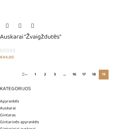
Auskarai “Žvaigždutės”
€
44,00
←
1
2
3
…
16
17
18
19
KATEGORIJOS
Apyrankės
Auskarai
Gintaras
Gintarinės apyrankės