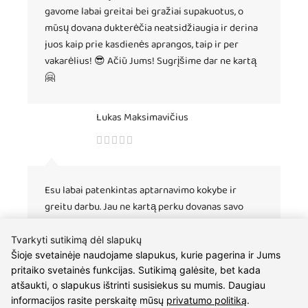
gavome labai greitai bei gražiai supakuotus, o
mūsų dovana dukterėčia neatsidžiaugia ir derina
juos kaip prie kasdienės aprangos, taip ir per
vakarėlius! 😎 Ačiū Jums! Sugrįšime dar ne kartą
🤗
Lukas Maksimavičius
Esu labai patenkintas aptarnavimo kokybe ir
greitu darbu. Jau ne kartą perku dovanas savo
sužadėtinei. :)
Tvarkyti sutikimą dėl slapukų
Šioje svetainėje naudojame slapukus, kurie pagerina ir Jums
pritaiko svetainės funkcijas. Sutikimą galėsite, bet kada
atšaukti, o slapukus ištrinti susisiekus su mumis. Daugiau
informacijos rasite perskaitę mūsų
privatumo politiką
.