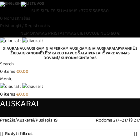
SUSISIEKITE SU MUMIS
+37061588580
0
Norų sąrašas
Prisijungti / Registruotis
NEMOKAMAS PRISTATYMAS LIETUVOJE NUO
60 €
DIAURA
NAUJAUSI GAMINIAI
PERKAMIAUSI GAMINIAI
AUSKARAI
APYRANKĖS
ŽIEDAI
GRANDINĖLĖS\KAKLO PAPUOŠALAI
PERLAI
IŠPARDAVIMAS
DOVANŲ KUPONAS
GINTARAS
Search
0
items
€
0,00
Meniu
0
items
€
0,00
AUSKARAI
Pradžia
Auskarai
Puslapis 19
Rodoma 217–217 iš 217
Rodyti filtrus