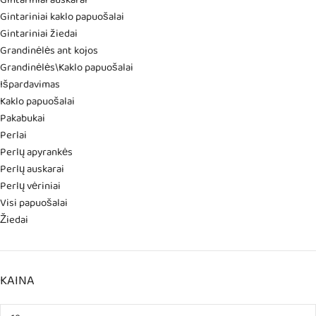
Gintariniai auskarai
Gintariniai kaklo papuošalai
Gintariniai žiedai
Grandinėlės ant kojos
Grandinėlės\Kaklo papuošalai
Išpardavimas
Kaklo papuošalai
Pakabukai
Perlai
Perlų apyrankės
Perlų auskarai
Perlų vėriniai
Visi papuošalai
Žiedai
KAINA