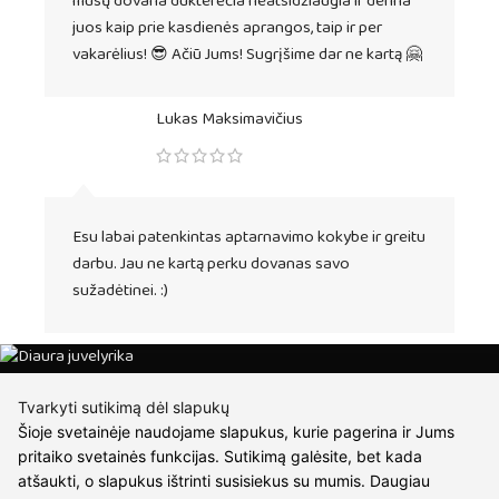
mūsų dovana dukterėčia neatsidžiaugia ir derina
juos kaip prie kasdienės aprangos, taip ir per
vakarėlius! 😎 Ačiū Jums! Sugrįšime dar ne kartą 🤗
Lukas Maksimavičius
Esu labai patenkintas aptarnavimo kokybe ir greitu
darbu. Jau ne kartą perku dovanas savo
sužadėtinei. :)
Tvarkyti sutikimą dėl slapukų
Šioje svetainėje naudojame slapukus, kurie pagerina ir Jums
pritaiko svetainės funkcijas. Sutikimą galėsite, bet kada
atšaukti, o slapukus ištrinti susisiekus su mumis. Daugiau