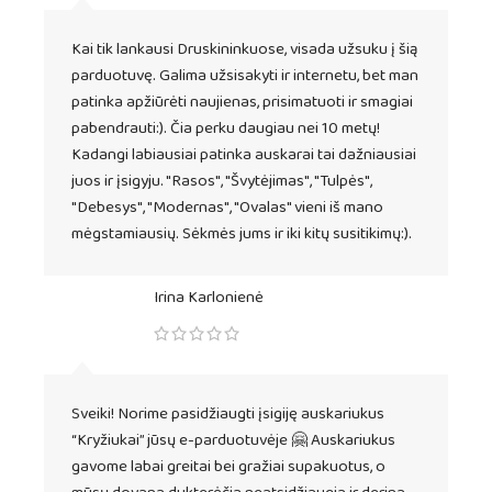
Kai tik lankausi Druskininkuose, visada užsuku į šią
parduotuvę. Galima užsisakyti ir internetu, bet man
patinka apžiūrėti naujienas, prisimatuoti ir smagiai
pabendrauti:). Čia perku daugiau nei 10 metų!
Kadangi labiausiai patinka auskarai tai dažniausiai
juos ir įsigyju. "Rasos", "Švytėjimas", "Tulpės",
"Debesys", "Modernas", "Ovalas" vieni iš mano
mėgstamiausių. Sėkmės jums ir iki kitų susitikimų:).
Irina Karlonienė
Sveiki! Norime pasidžiaugti įsigiję auskariukus
“Kryžiukai” jūsų e-parduotuvėje 🤗 Auskariukus
gavome labai greitai bei gražiai supakuotus, o