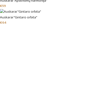
Auskarai "Apskritimų harmonija"
€
59
Auskarai "Gintaro orbita"
€
64