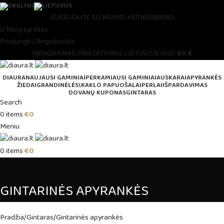
SUSISIEKITE SU MUMIS
+37061588580
0
Norų sąrašas
Prisijungti / Registruotis
NEMOKAMAS PRISTATYMAS LIETUVOJE NUO
60 €
DIAURA
NAUJAUSI GAMINIAI
PERKAMIAUSI GAMINIAI
AUSKARAI
APYRANKĖS
ŽIEDAI
GRANDINĖLĖS\KAKLO PAPUOŠALAI
PERLAI
IŠPARDAVIMAS
DOVANŲ KUPONAS
GINTARAS
Search
0
items
€
0
Meniu
0
items
€
0
GINTARINĖS APYRANKĖS
Pradžia
Gintaras
Gintarinės apyrankės