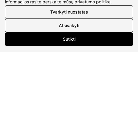
KONTAKTAI
informacijos rasite perskaitę mūsų
privatumo politiką
.
Tvarkyti nuostatas
Tel. nr.:
+37061588580
Atsisakyti
El. paštas:
info@diaura.lt
Sutikti
M.K.Čiurlionio g. 50
P/C Aidas “Diaura” Druskininkai
REKVIZITAI
UAB Eidvina
Įm.kodas 304176340
Gailiūnų g. 45, Druskininkai
INFORMACIJA
Pristatymas
Grąžinimo taisyklės
Pirkimo taisyklės