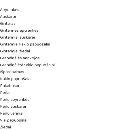
Apyrankės
Auskarai
Gintaras
Gintarinės apyrankės
Gintariniai auskarai
Gintariniai kaklo papuošalai
Gintariniai žiedai
Grandinėlės ant kojos
Grandinėlės\Kaklo papuošalai
Išpardavimas
Kaklo papuošalai
Pakabukai
Perlai
Perlų apyrankės
Perlų auskarai
Perlų vėriniai
Visi papuošalai
Žiedai