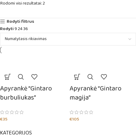
Rodomi visi rezultatai: 2
Rodyti filtrus
Rodyti
9
24
36
Apyrankė “Gintaro
Apyrankė “Gintaro
burbuliukas”
magija”
€
35
€
105
KATEGORIJOS