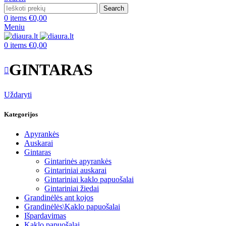
Search
0
items
€
0,00
Meniu
0
items
€
0,00
GINTARAS
Uždaryti
Kategorijos
Apyrankės
Auskarai
Gintaras
Gintarinės apyrankės
Gintariniai auskarai
Gintariniai kaklo papuošalai
Gintariniai žiedai
Grandinėlės ant kojos
Grandinėlės\Kaklo papuošalai
Išpardavimas
Kaklo papuošalai