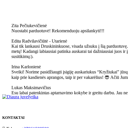
Zita Pečiukevičienė
Nuostabi parduotuvė! Rekomenduoju apsilankyti!!!
Edita Radvilavičiūtė - Utarienė
Kai tik lankausi Druskininkuose, visada užsuku į šią parduotuvę. 
metų! Kadangi labiausiai patinka auskarai tai dažniausiai juos i
susitikimų:).
Irina Karlonienė
Sveiki! Norime pasidžiaugti įsigiję auskariukus “Kryžiukai” jūsų
kaip prie kasdienės aprangos, taip ir per vakarėlius! 😎 Ačiū Jum
Lukas Maksimavičius
Esu labai patenkintas aptarnavimo kokybe ir greitu darbu. Jau ne
KONTAKTAI