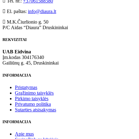
Tel. nr.:
+37061588580
El. paštas:
info@diaura.lt
M.K.Čiurlionio g. 50
P/C Aidas “Diaura” Druskininkai
REKVIZITAI
UAB Eidvina
Įm.kodas 304176340
Gailiūnų g. 45, Druskininkai
INFORMACIJA
Pristatymas
Grąžinimo taisyklės
Pirkimo taisyklės
Privatumo politika
Sutarties atsisakymas
INFORMACIJA
Apie mus