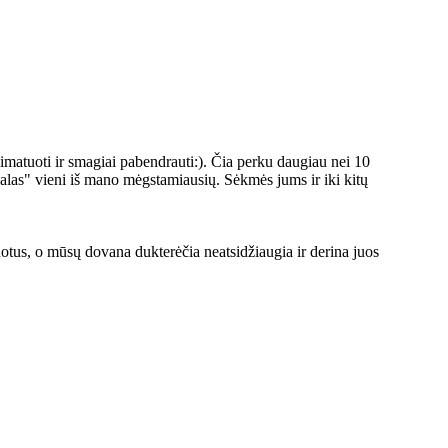
simatuoti ir smagiai pabendrauti:). Čia perku daugiau nei 10
alas" vieni iš mano mėgstamiausių. Sėkmės jums ir iki kitų
otus, o mūsų dovana dukterėčia neatsidžiaugia ir derina juos