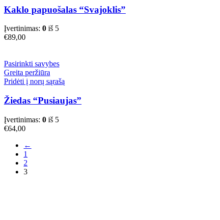
Kaklo papuošalas “Svajoklis”
Įvertinimas:
0
iš 5
€
89,00
This
Pasirinkti savybes
product
Greita peržiūra
has
Pridėti į norų sąrašą
multiple
variants.
Žiedas “Pusiaujas”
The
options
Įvertinimas:
0
iš 5
may
€
64,00
be
chosen
←
on
1
the
2
product
3
page