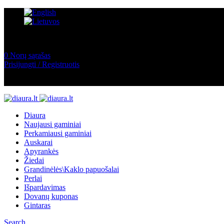
0
Norų sąrašas
Prisijungti / Registruotis
Diaura
Naujausi gaminiai
Perkamiausi gaminiai
Auskarai
Apyrankės
Žiedai
Grandinėlės\Kaklo papuošalai
Perlai
Išpardavimas
Dovanų kuponas
Gintaras
Search