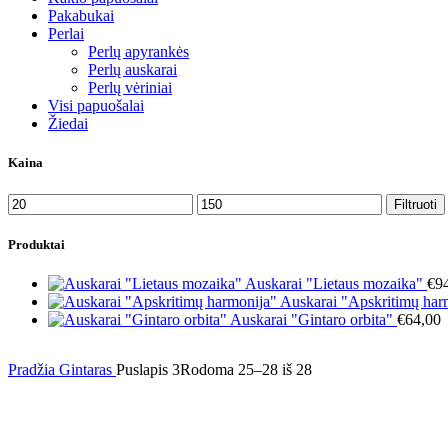
Pakabukai
Perlai
Perlų apyrankės
Perlų auskarai
Perlų vėriniai
Visi papuošalai
Žiedai
Kaina
Min
Maks
Filtruoti
kaina
kaina
Produktai
Auskarai "Lietaus mozaika"
€
9
Auskarai "Apskritimų har
Auskarai "Gintaro orbita"
€
64,00
Pradžia
Gintaras
Puslapis 3
Rodoma 25–28 iš 28