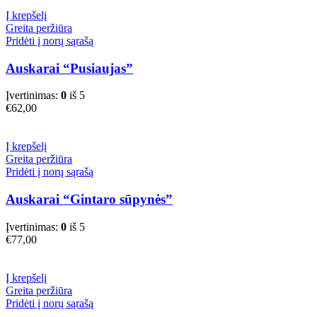
Į krepšelį
Greita peržiūra
Pridėti į norų sąrašą
Auskarai “Pusiaujas”
Įvertinimas:
0
iš 5
€
62,00
Į krepšelį
Greita peržiūra
Pridėti į norų sąrašą
Auskarai “Gintaro sūpynės”
Įvertinimas:
0
iš 5
€
77,00
Į krepšelį
Greita peržiūra
Pridėti į norų sąrašą