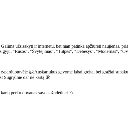
Galima užsisakyti ir internetu, bet man patinka apžiūrėti naujienas, pri
r įsigyju. "Rasos", "Švytėjimas", "Tulpės", "Debesys", "Modernas", "Ov
 e-parduotuvėje 🤗 Auskariukus gavome labai greitai bei gražiai supaku
s! Sugrįšime dar ne kartą 🤗
 kartą perku dovanas savo sužadėtinei. :)