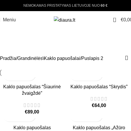
NEMOKAMAS PRISTATYMAS LIETUVOJE NUO
60 €
0
Meniu
€
0,0
GRANDINĖLĖS\KAKLO
PAPUOŠALAI
Pradžia
Grandinėlės\Kaklo papuošalai
Puslapis 2
Kaklo papuošalas “Šiaurinė
Kaklo papuošalas “Skrydis”
žvaigždė”
€
64,00
€
89,00
Kaklo papuošalas
Kaklo papuošalas „Ažūro