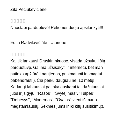
Zita Pečiukevičienė
Nuostabi parduotuvė! Rekomenduoju apsilankyti!!!
Edita Radvilavičiūtė - Utarienė
Kai tik lankausi Druskininkuose, visada užsuku į šią
parduotuvę. Galima užsisakyti ir internetu, bet man
patinka apžiūrėti naujienas, prisimatuoti ir smagiai
pabendrauti:). Čia perku daugiau nei 10 metų!
Kadangi labiausiai patinka auskarai tai dažniausiai
juos ir įsigyju. "Rasos", "Švytėjimas", "Tulpės",
"Debesys", "Modernas", "Ovalas" vieni iš mano
mėgstamiausių. Sėkmės jums ir iki kitų susitikimų:).