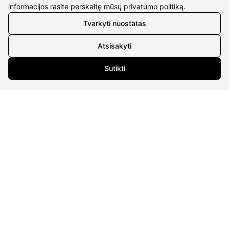
informacijos rasite perskaitę mūsų
privatumo politiką
.
Tvarkyti nuostatas
Atsisakyti
Sutikti
KONTAKTAI
Tel. nr.:
+37061588580
El. paštas:
info@diaura.lt
M.K.Čiurlionio g. 50
P/C Aidas “Diaura” Druskininkai
REKVIZITAI
UAB Eidvina
Įm.kodas 304176340
Gailiūnų g. 45, Druskininkai