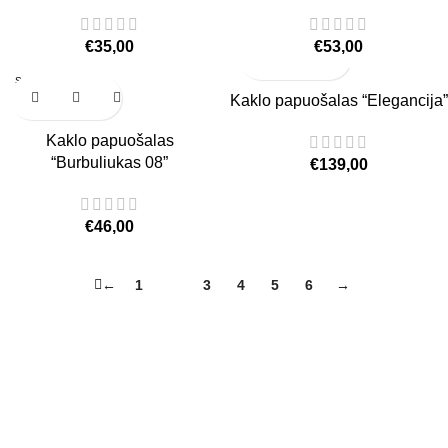
€
35,00
€
53,00
Sold
out
Kaklo papuošalas “Elegancija”
Kaklo papuošalas
“Burbuliukas 08”
€
139,00
€
46,00
←
1
2
3
4
5
6
→