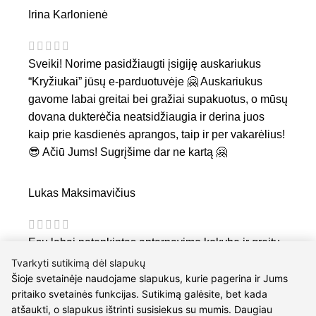
Irina Karlonienė
Sveiki! Norime pasidžiaugti įsigiję auskariukus
“Kryžiukai” jūsų e-parduotuvėje 🤗 Auskariukus
gavome labai greitai bei gražiai supakuotus, o mūsų
dovana dukterėčia neatsidžiaugia ir derina juos
kaip prie kasdienės aprangos, taip ir per vakarėlius!
😎 Ačiū Jums! Sugrįšime dar ne kartą 🤗
Lukas Maksimavičius
Esu labai patenkintas aptarnavimo kokybe ir greitu
darbu. Jau ne kartą perku dovanas savo
Tvarkyti sutikimą dėl slapukų
sužadėtinei. :)
Šioje svetainėje naudojame slapukus, kurie pagerina ir Jums
pritaiko svetainės funkcijas. Sutikimą galėsite, bet kada
atšaukti, o slapukus ištrinti susisiekus su mumis. Daugiau