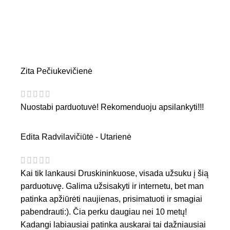
Zita Pečiukevičienė
Nuostabi parduotuvė! Rekomenduoju apsilankyti!!!
Edita Radvilavičiūtė - Utarienė
Kai tik lankausi Druskininkuose, visada užsuku į šią
parduotuvę. Galima užsisakyti ir internetu, bet man
patinka apžiūrėti naujienas, prisimatuoti ir smagiai
pabendrauti:). Čia perku daugiau nei 10 metų!
Kadangi labiausiai patinka auskarai tai dažniausiai