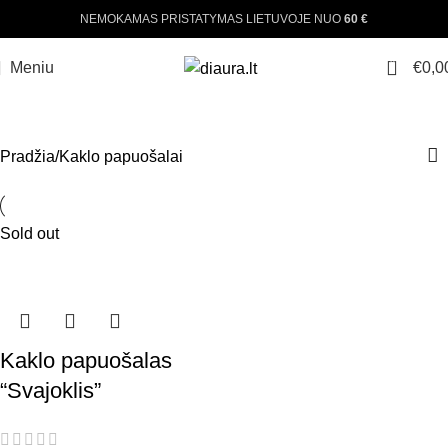
NEMOKAMAS PRISTATYMAS LIETUVOJE NUO
60 €
0
Meniu
€
0,0
KAKLO PAPUOŠALAI
Pradžia
Kaklo papuošalai
Sold out
Kaklo papuošalas
“Svajoklis”