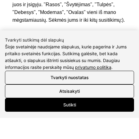
juos ir įsigyju. "Rasos", "Švytėjimas", "Tulpės",
"Debesys", "Modernas", "Ovalas" vieni iš mano
mėgstamiausių. Sėkmės jums ir iki kitų susitikimų:).
Irina Karlonienė
Tvarkyti sutikimą dėl slapukų
Šioje svetainėje naudojame slapukus, kurie pagerina ir Jums
pritaiko svetainės funkcijas. Sutikimą galėsite, bet kada
Sveiki! Norime pasidžiaugti įsigiję auskariukus
atšaukti, o slapukus ištrinti susisiekus su mumis. Daugiau
informacijos rasite perskaitę mūsų
privatumo politiką
.
“Kryžiukai” jūsų e-parduotuvėje 🤗 Auskariukus
gavome labai greitai bei gražiai supakuotus, o mūsų
Tvarkyti nuostatas
dovana dukterėčia neatsidžiaugia ir derina juos
kaip prie kasdienės aprangos, taip ir per vakarėlius!
Atsisakyti
😎 Ačiū Jums! Sugrįšime dar ne kartą 🤗
Sutikti
Lukas Maksimavičius
Esu labai patenkintas aptarnavimo kokybe ir greitu