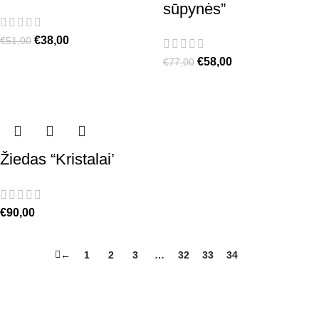
sūpynės”
€
38,00
€
51,00
€
58,00
€
77,00
Žiedas “Kristalai’
€
90,00
←
1
2
3
…
32
33
34
35