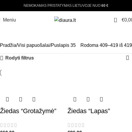
NEMOKAMAS PRISTATYMAS LIETUVOJE NUO
60 €
0
Meniu
€
0,0
VISI PAPUOŠALAI
Pradžia
Visi papuošalai
Puslapis 35
Rodoma 409–419 iš 419
Rodyti filtrus
Žiedas “Grotažymė”
Žiedas “Lapas”