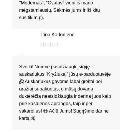
"Modernas", "Ovalas" vieni iš mano
mėgstamiausių. Sėkmės jums ir iki kitų
susitikimų:).
Irina Karlonienė
Sveiki! Norime pasidžiaugti įsigiję
auskariukus “Kryžiukai” jūsų e-parduotuvėje
🤗 Auskariukus gavome labai greitai bei
gražiai supakuotus, o mūsų dovana
dukterėčia neatsidžiaugia ir derina juos kaip
prie kasdienės aprangos, taip ir per
vakarėlius! 😎 Ačiū Jums! Sugrįšime dar ne
kartą 🤗