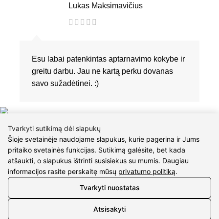
Lukas Maksimavičius
Esu labai patenkintas aptarnavimo kokybe ir
greitu darbu. Jau ne kartą perku dovanas
savo sužadėtinei. :)
Tvarkyti sutikimą dėl slapukų
Šioje svetainėje naudojame slapukus, kurie pagerina ir Jums
pritaiko svetainės funkcijas. Sutikimą galėsite, bet kada
atšaukti, o slapukus ištrinti susisiekus su mumis. Daugiau
informacijos rasite perskaitę mūsų
privatumo politiką
.
KONTAKTAI
Tvarkyti nuostatas
Tel. nr.:
+37061588580
Atsisakyti