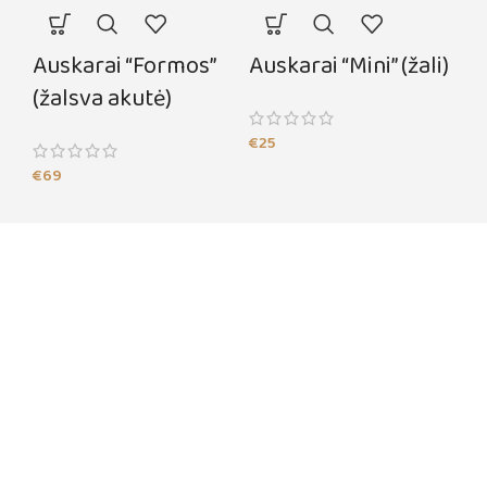
Auskarai “Formos”
Auskarai “Mini” (žali)
(žalsva akutė)
€
25
€
69