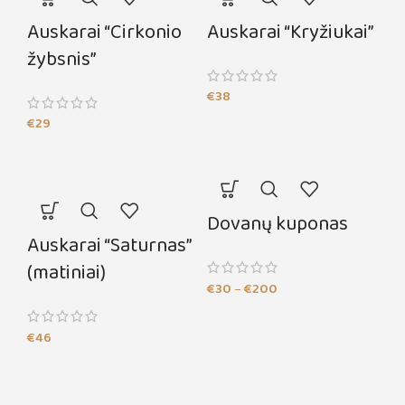
Auskarai “Cirkonio
Auskarai “Kryžiukai”
žybsnis”
€
38
€
29
Dovanų kuponas
Auskarai “Saturnas”
(matiniai)
€
30
–
€
200
€
46