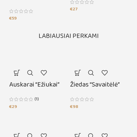
€
27
€
59
LABIAUSIAI PERKAMI
Auskarai “Ežiukai”
Žiedas “Savaitėlė”
(1)
€
29
€
98