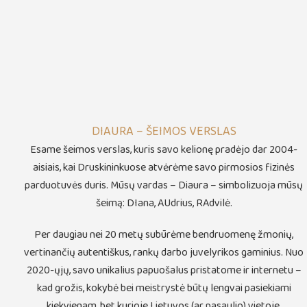
DIAURA – ŠEIMOS VERSLAS
Esame šeimos verslas, kuris savo kelionę pradėjo dar 2004-
aisiais, kai Druskininkuose atvėrėme savo pirmosios fizinės
parduotuvės duris. Mūsų vardas – Diaura – simbolizuoja mūsų
šeimą: DIana, AUdrius, RAdvilė.
Per daugiau nei 20 metų subūrėme bendruomenę žmonių,
vertinančių autentiškus, rankų darbo juvelyrikos gaminius. Nuo
2020-ųjų, savo unikalius papuošalus pristatome ir internetu –
kad grožis, kokybė bei meistrystė būtų lengvai pasiekiami
kiekvienam, bet kurioje Lietuvos (ar pasaulio) vietoje.