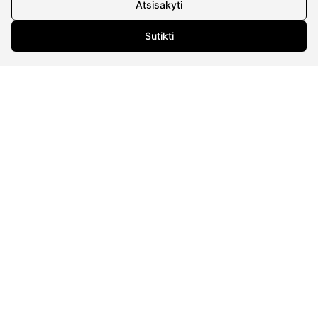
Atsisakyti
KONTAKTAI
Sutikti
Tel. nr.:
+37061588580
El. paštas:
info@diaura.lt
M.K.Čiurlionio g. 50
P/C Aidas “Diaura” Druskininkai
REKVIZITAI
UAB Eidvina
Įm.kodas 304176340
Gailiūnų g. 45, Druskininkai
INFORMACIJA
Pristatymas