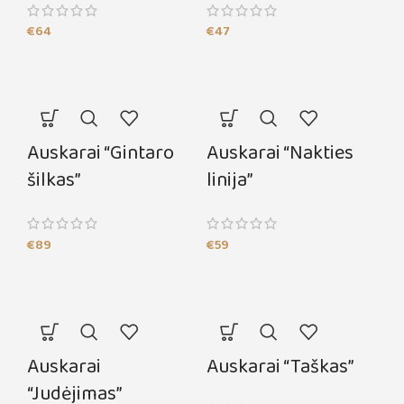
€
64
€
47
Auskarai “Gintaro
Auskarai “Nakties
šilkas”
linija”
€
89
€
59
Auskarai
Auskarai “Taškas”
“Judėjimas”