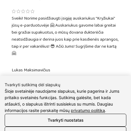
Sveiki! Norime pasidžiaugti įsigiję auskariukus “Kryžiukai”
jūsų e-parduotuvėje 🤗 Auskariukus gavome labai greitai
bei gražiai supakuotus, o mūsų dovana dukterėčia
neatsidžiaugia ir derina juos kaip prie kasdienės aprangos,
taip ir per vakarėlius! 😎 Ačiū Jums! Sugrįšime dar ne kartą
🤗
Lukas Maksimavičius
Tvarkyti sutikimą dėl slapukų
Esu labai patenkintas aptarnavimo kokybe ir greitu darbu.
Šioje svetainėje naudojame slapukus, kurie pagerina ir Jums
Jau ne kartą perku dovanas savo sužadėtinei. :)
pritaiko svetainės funkcijas. Sutikimą galėsite, bet kada
atšaukti, o slapukus ištrinti susisiekus su mumis. Daugiau
informacijos rasite perskaitę mūsų
privatumo politiką
.
Tvarkyti nuostatas