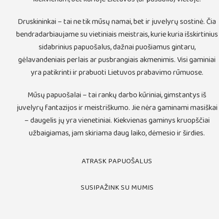
Druskininkai – tai ne tik mūsų namai, bet ir juvelyrų sostinė. Čia
bendradarbiaujame su vietiniais meistrais, kurie kuria išskirtinius
sidabrinius papuošalus, dažnai puošiamus gintaru,
gėlavandeniais perlais ar pusbrangiais akmenimis. Visi gaminiai
yra patikrinti ir prabuoti Lietuvos prabavimo rūmuose.
Mūsų papuošalai – tai rankų darbo kūriniai, gimstantys iš
juvelyrų fantazijos ir meistriškumo. Jie nėra gaminami masiškai
– daugelis jų yra vienetiniai. Kiekvienas gaminys kruopščiai
užbaigiamas, jam skiriama daug laiko, dėmesio ir širdies.
ATRASK PAPUOŠALUS
SUSIPAŽINK SU MUMIS