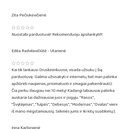
Zita Pečiukevičienė
Nuostabi parduotuvė! Rekomenduoju apsilankyti!!!
Edita Radvilavičiūtė - Utarienė
Kai tik lankausi Druskininkuose, visada užsuku į šią
parduotuvę. Galima užsisakyti ir internetu, bet man patinka
apžiūrėti naujienas, prisimatuoti ir smagiai pabendrauti:).
Čia perku daugiau nei 10 metų! Kadangi labiausiai patinka
auskarai tai dažniausiai juos ir įsigyju. "Rasos",
"Švytėjimas", "Tulpės", "Debesys", "Modernas", "Ovalas" vieni
iš mano mėgstamiausių. Sėkmės jums ir iki kitų susitikimų:).
Irina Karlonienė