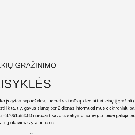
KIŲ GRĄŽINIMO
AISYKLĖS
iko įsigytas papuošalas, tuomet visi mūsų klientai turi teisę jį grąžinti
sti į kitą, t.y. gavus siuntą per 2 dienas informuoti mus elektroniniu p
nu
+37061588580
nurodant savo užsakymo numerį. Ši teisė galioja tad
a ir įpakavimas yra nepakitę.