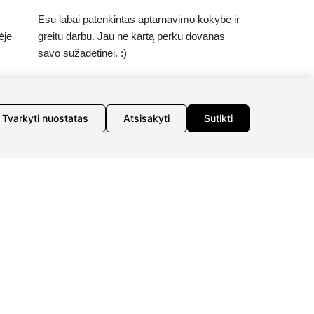
Esu labai patenkintas aptarnavimo kokybe ir
ėje
greitu darbu. Jau ne kartą perku dovanas
savo sužadėtinei. :)
aip
Tvarkyti nuostatas
Atsisakyti
Sutikti
ne
MACIJA
INFORMACIJA
mas
Apie mus
o taisyklės
Susipažink su kūrėjais
aisyklės
Kontaktai
 politika
s atsisakymas