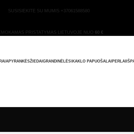
SUSISIEKITE SU MUMIS
+37061588580
EMOKAMAS PRISTATYMAS LIETUVOJE NUO
60 €
RAI
APYRANKĖS
ŽIEDAI
GRANDINĖLĖS\KAKLO PAPUOŠALAI
PERLAI
IŠP