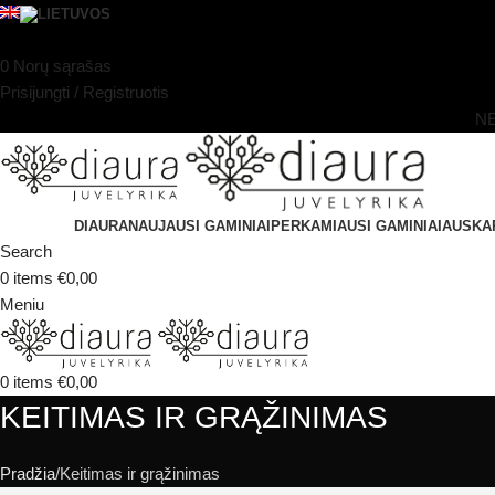
0
Norų sąrašas
Prisijungti / Registruotis
N
DIAURA
NAUJAUSI GAMINIAI
PERKAMIAUSI GAMINIAI
AUSKA
Search
0
items
€
0,00
Meniu
0
items
€
0,00
KEITIMAS IR GRĄŽINIMAS
Pradžia
Keitimas ir grąžinimas