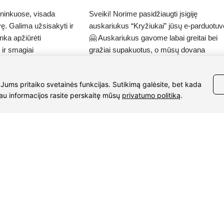
ininkuose, visada
Sveiki! Norime pasidžiaugti įsigiję
ę. Galima užsisakyti ir
auskariukus “Kryžiukai” jūsų e-parduotuv
nka apžiūrėti
🤗 Auskariukus gavome labai greitai bei
 ir smagiai
gražiai supakuotus, o mūsų dovana
ku daugiau nei 10
dukterėčia neatsidžiaugia ir derina juos k
ai patinka auskarai tai
prie kasdienės aprangos, taip ir per
 Jums pritaiko svetainės funkcijas. Sutikimą galėsite, bet kada
gyju. "Rasos",
vakarėlius! 😎 Ačiū Jums! Sugrįšime dar 
iau informacijos rasite perskaitę mūsų
privatumo politiką
.
", "Debesys",
kartą 🤗
vieni iš mano
 jums ir iki kitų
REKVIZITAI
INFOR
8580
UAB Eidvina
Pristaty
Įm.kodas 304176340
Grąžinim
iaura.lt
Gailiūnų g. 45, Druskininkai
Pirkimo t
Privatumo
50
Sutartie
ruskininkai