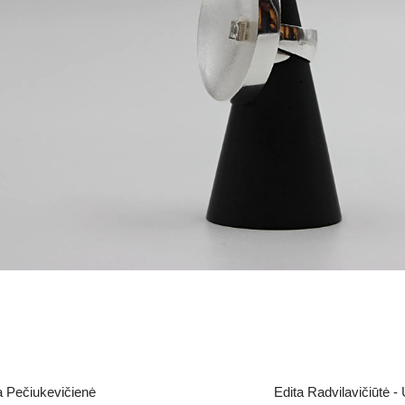
a Pečiukevičienė
Edita Radvilavičiūtė - 