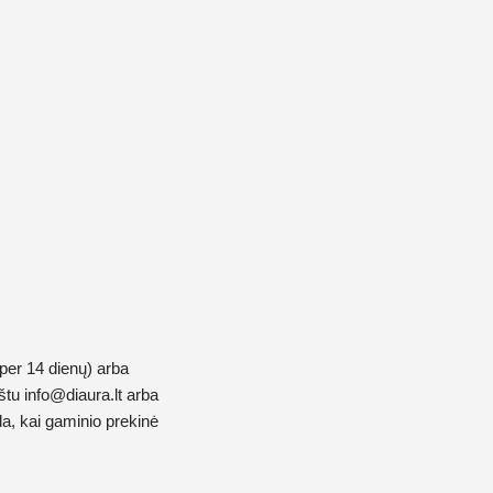
 (per 14 dienų) arba
aštu
info@diaura.lt
arba
a, kai gaminio prekinė