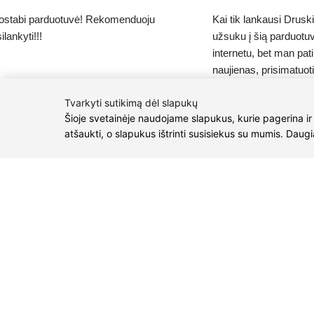
ostabi parduotuvė! Rekomenduoju
Kai tik lankausi Drusk
ilankyti!!!
užsuku į šią parduotuv
internetu, bet man pati
naujienas, prisimatuoti
pabendrauti:). Čia per
Tvarkyti sutikimą dėl slapukų
metų! Kadangi labiausi
Šioje svetainėje naudojame slapukus, kurie pagerina ir
dažniausiai juos ir įsi
atšaukti, o slapukus ištrinti susisiekus su mumis. Daug
"Švytėjimas", "Tulpės
"Modernas", "Ovalas" 
mėgstamiausių. Sėkmės
susitikimų:).
KONTAKTAI
Tel. nr.:
+3706158
El. paštas:
info@d
M.K.Čiurlionio g. 
P/C Aidas “Diaura” D