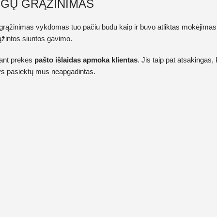
IGŲ GRĄŽINIMAS
 grąžinimas vykdomas tuo pačiu būdu kaip ir buvo atliktas mokėjimas
ąžintos siuntos gavimo.
ant prekes
pašto išlaidas apmoka klientas
. Jis taip pat atsakingas
s pasiektų mus neapgadintas.