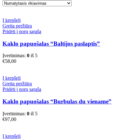
Į krepšelį
Greita peržiūra
Pridėti į norų sąrašą
Kaklo papuošalas “Baltijos paslaptis”
Įvertinimas:
0
iš 5
€
58,00
Į krepšelį
Greita peržiūra
Pridėti į norų sąrašą
Kaklo papuošalas “Burbulas du viename”
Įvertinimas:
0
iš 5
€
97,00
Į krepšelį