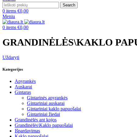
Search
0
items
€
0,00
Meniu
0
items
€
0,00
GRANDINĖLĖS\KAKLO PAP
Uždaryti
Kategorijos
Apyrankės
Auskarai
Gintaras
Gintarinės apyrankės
Gintariniai auskarai
Gintariniai kaklo papuošalai
Gintariniai žiedai
Grandinėlės ant kojos
Grandinėlės\Kaklo papuošalai
Išpardavimas
Kaklo papuošalai