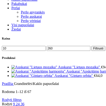
Pakabukai
Perlai
Perlų apyrankės
Perlų auskarai
Perlų vėriniai
Visi papuošalai
Žiedai
Kaina
Min
Maks
Filtruoti
kaina
kaina
Produktai
Auskarai "Lietaus mozaika"
€
9
Auskarai "Apskritimų har
Auskarai "Gintaro orbita"
€
64,0
Pradžia
Grandinėlės\Kaklo papuošalai
Rodoma 1–12 iš 67
Rodyti filtrus
Rodyti
9
24
36