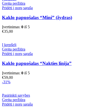
Greita peržiūra
Pridėti į norų sąrašą
Kaklo papuošalas “Mini” (žydras)
Įvertinimas:
0
iš 5
€
35,00
Į krepšelį
Greita peržiūra
Pridėti į norų sąrašą
Kaklo papuošalas “Nakties linija”
Įvertinimas:
0
iš 5
€
59,00
-31%
This
Pasirinkti savybes
product
Greita peržiūra
has
Pridėti į norų sąrašą
multiple