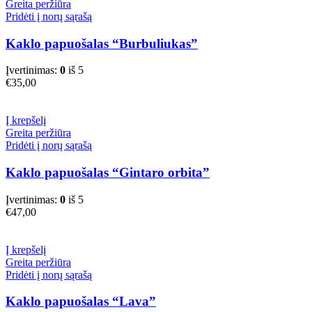
Greita peržiūra
Pridėti į norų sąrašą
Kaklo papuošalas “Burbuliukas”
Įvertinimas:
0
iš 5
€
35,00
Į krepšelį
Greita peržiūra
Pridėti į norų sąrašą
Kaklo papuošalas “Gintaro orbita”
Įvertinimas:
0
iš 5
€
47,00
Į krepšelį
Greita peržiūra
Pridėti į norų sąrašą
Kaklo papuošalas “Lava”