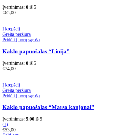
Įvertinimas:
0
iš 5
€
65,00
Į krepšelį
Greita peržiūra
Pridėti į norų sąrašą
Kaklo papuošalas “Linija”
Įvertinimas:
0
iš 5
€
74,00
Į krepšelį
Greita peržiūra
Pridėti į norų sąrašą
Kaklo papuošalas “Marso kanjonai”
Įvertinimas:
5.00
iš 5
(1)
€
53,00