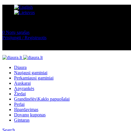
0
Norų sąrašas
Prisijungti / Registruotis
Diaura
Naujausi gaminiai
Perkamiausi gaminiai
Auskarai
Apyrankės
Žiedai
Grandinėlės\Kaklo papuošalai
Perlai
Išpardavimas
Dovanų kuponas
Gintaras
Search