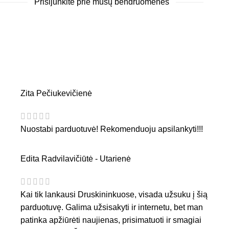
Prisijunkite prie mūsų bendruomenės
Zita Pečiukevičienė
Nuostabi parduotuvė! Rekomenduoju apsilankyti!!!
Edita Radvilavičiūtė - Utarienė
Kai tik lankausi Druskininkuose, visada užsuku į šią
parduotuvę. Galima užsisakyti ir internetu, bet man
patinka apžiūrėti naujienas, prisimatuoti ir smagiai