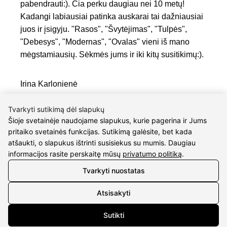
pabendrauti:). Čia perku daugiau nei 10 metų!
Kadangi labiausiai patinka auskarai tai dažniausiai
juos ir įsigyju. "Rasos", "Švytėjimas", "Tulpės",
"Debesys", "Modernas", "Ovalas" vieni iš mano
mėgstamiausių. Sėkmės jums ir iki kitų susitikimų:).
Irina Karlonienė
Tvarkyti sutikimą dėl slapukų
Sveiki! Norime pasidžiaugti įsigiję auskariukus
Šioje svetainėje naudojame slapukus, kurie pagerina ir Jums
pritaiko svetainės funkcijas. Sutikimą galėsite, bet kada
“Kryžiukai” jūsų e-parduotuvėje 🤗 Auskariukus
atšaukti, o slapukus ištrinti susisiekus su mumis. Daugiau
gavome labai greitai bei gražiai supakuotus, o mūsų
informacijos rasite perskaitę mūsų
privatumo politiką
.
dovana dukterėčia neatsidžiaugia ir derina juos
kaip prie kasdienės aprangos, taip ir per vakarėlius!
Tvarkyti nuostatas
😎 Ačiū Jums! Sugrįšime dar ne kartą 🤗
Atsisakyti
Lukas Maksimavičius
Sutikti