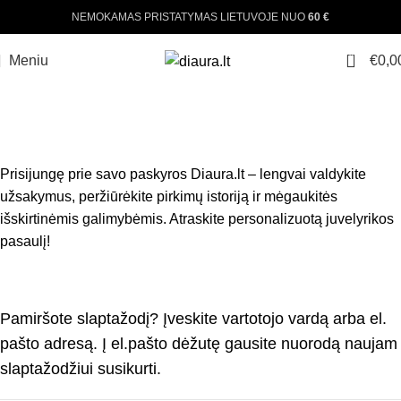
NEMOKAMAS PRISTATYMAS LIETUVOJE NUO
60 €
0
Meniu
€
0,0
PASKYRA
Pradžia
Paskyra
Prisijungę prie savo paskyros Diaura.lt – lengvai valdykite
užsakymus, peržiūrėkite pirkimų istoriją ir mėgaukitės
išskirtinėmis galimybėmis. Atraskite personalizuotą juvelyrikos
pasaulį!
Pamiršote slaptažodį? Įveskite vartotojo vardą arba el.
pašto adresą. Į el.pašto dėžutę gausite nuorodą naujam
slaptažodžiui susikurti.