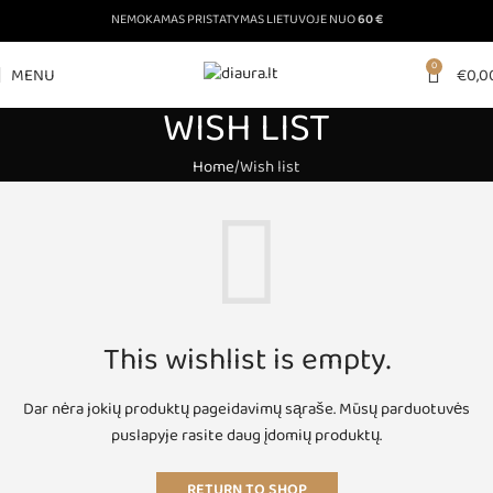
NEMOKAMAS PRISTATYMAS LIETUVOJE NUO
60 €
0
MENU
€
0,0
WISH LIST
Home
Wish list
This wishlist is empty.
Dar nėra jokių produktų pageidavimų sąraše.
Mūsų parduotuvės
puslapyje rasite daug įdomių produktų.
RETURN TO SHOP