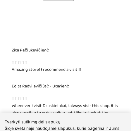
Zita Pečiukevičienė
Amazing store! I recommend a visit!!!
Edita Radvilavičiūtė - Utarienė
Whenever I visit Druskininkai, I always visit this shop. It is
also possible to order online, but I like to look at the
news, try on and have fun chatting :). I have been shopping
Tvarkyti sutikimą dėl slapukų
here for over 10 years! Since I like earrings the most, I
Šioje svetainėje naudojame slapukus, kurie pagerina ir Jums