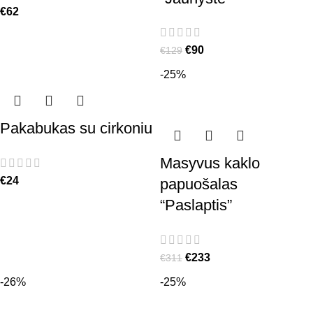
€
62
€
90
€
129
-25%
Pakabukas su cirkoniu
Masyvus kaklo
€
24
papuošalas
“Paslaptis”
€
233
€
311
-26%
-25%