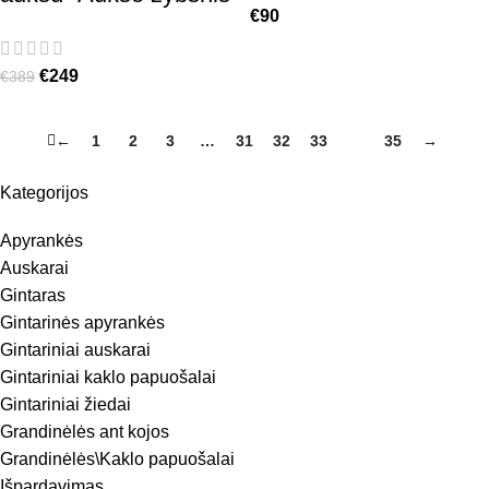
€
90
€
249
€
389
←
1
2
3
…
31
32
33
34
35
→
Kategorijos
Apyrankės
Auskarai
Gintaras
Gintarinės apyrankės
Gintariniai auskarai
Gintariniai kaklo papuošalai
Gintariniai žiedai
Grandinėlės ant kojos
Grandinėlės\Kaklo papuošalai
Išpardavimas