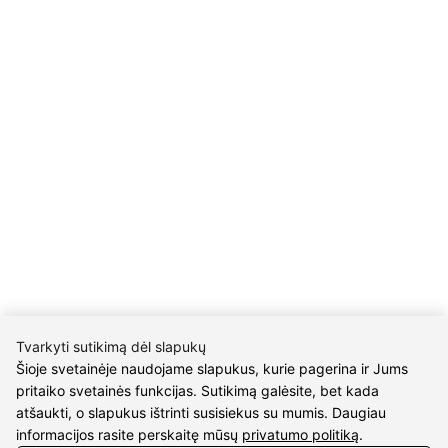
UAB Eidvina
Įm.kodas 304176340
Gailiūnų g. 45, Druskininkai
INFORMACIJA
Pristatymas
Grąžinimo taisyklės
Pirkimo taisyklės
Privatumo politika
Sutarties atsisakymas
INFORMACIJA
Tvarkyti sutikimą dėl slapukų
Apie mus
Šioje svetainėje naudojame slapukus, kurie pagerina ir Jums
Susipažink su kūrėjais
pritaiko svetainės funkcijas. Sutikimą galėsite, bet kada
Kontaktai
atšaukti, o slapukus ištrinti susisiekus su mumis. Daugiau
informacijos rasite perskaitę mūsų
privatumo politiką
.
2026 © visos teisės saugomos | Eidvina, UAB