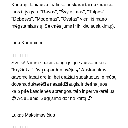
Kadangi labiausiai patinka auskarai tai dažniausiai
juos ir įsigyju. "Rasos", "Švytėjimas", "Tulpės",
"Debesys", "Modernas", "Ovalas" vieni iš mano
mėgstamiausių. Sėkmės jums ir iki kitų susitikimų:).
Irina Karlonienė
Sveiki! Norime pasidžiaugti įsigiję auskariukus
“Kryžiukai” jūsų e-parduotuvėje 🤗 Auskariukus
gavome labai greitai bei gražiai supakuotus, o mūsų
dovana dukterėčia neatsidžiaugia ir derina juos
kaip prie kasdienės aprangos, taip ir per vakarėlius!
😎 Ačiū Jums! Sugrįšime dar ne kartą 🤗
Lukas Maksimavičius