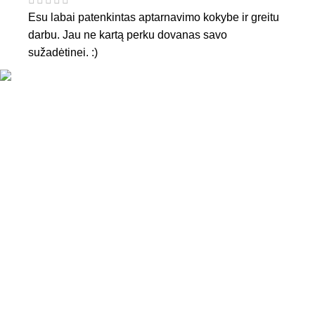
Esu labai patenkintas aptarnavimo kokybe ir greitu
darbu. Jau ne kartą perku dovanas savo
sužadėtinei. :)
KONTAKTAI
Tel. nr.:
+37061588580
El. paštas:
info@diaura.lt
M.K.Čiurlionio g. 50
P/C Aidas “Diaura” Druskininkai
REKVIZITAI