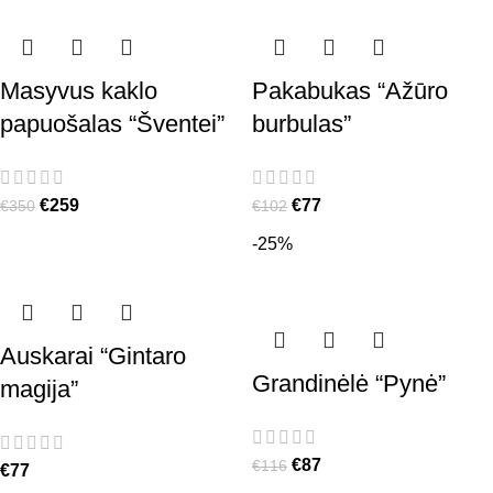
Masyvus kaklo
Pakabukas “Ažūro
papuošalas “Šventei”
burbulas”
€
259
€
77
€
350
€
102
-25%
Auskarai “Gintaro
Grandinėlė “Pynė”
magija”
€
87
€
116
€
77