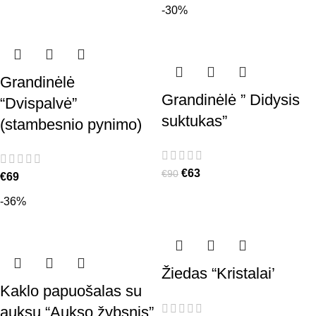
-30%
Grandinėlė
Grandinėlė ” Didysis
“Dvispalvė”
suktukas”
(stambesnio pynimo)
€
63
€
90
€
69
-36%
Žiedas “Kristalai’
Kaklo papuošalas su
auksu “Aukso žybsnis”