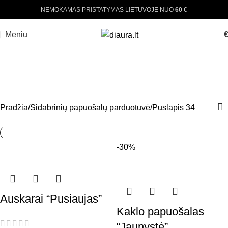
NEMOKAMAS PRISTATYMAS LIETUVOJE NUO
60 €
Meniu
SIDABRINIŲ PAPUOŠALŲ
PARDUOTUVĖ
Pradžia
Sidabrinių papuošalų parduotuvė
Puslapis 34
-30%
Auskarai “Pusiaujas”
Kaklo papuošalas
“Jaunystė”