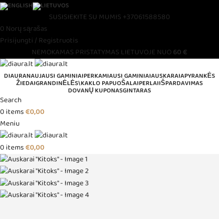
SUSISIEKITE SU MUMIS
+37061588580
0
Norų sąrašas
Prisijungti / Registruotis
NEMOKAMAS PRISTATYMAS LIETUVOJE NUO
60 €
DIAURA
NAUJAUSI GAMINIAI
PERKAMIAUSI GAMINIAI
AUSKARAI
APYRANKĖS
ŽIEDAI
GRANDINĖLĖS\KAKLO PAPUOŠALAI
PERLAI
IŠPARDAVIMAS
DOVANŲ KUPONAS
GINTARAS
Search
0
items
€
0,00
Meniu
0
items
€
0,00