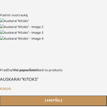
Padinti nuotrauką
Pradžia
Visi papuošalai
Back to products
AUSKARAI “KITOKS”
€
28,00
Į KREPŠELĮ