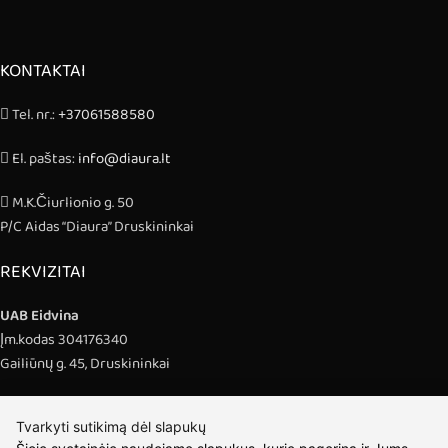
KONTAKTAI
Tel. nr.:
+37061588580
El. paštas:
info@diaura.lt
M.K.Čiurlionio g. 50
P/C Aidas “Diaura” Druskininkai
REKVIZITAI
UAB Eidvina
Įm.kodas 304176340
Gailiūnų g. 45, Druskininkai
INFORMACIJA
Tvarkyti sutikimą dėl slapukų