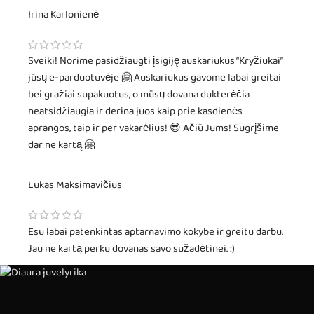
Irina Karlonienė
Sveiki! Norime pasidžiaugti įsigiję auskariukus “Kryžiukai”
jūsų e-parduotuvėje 🤗 Auskariukus gavome labai greitai
bei gražiai supakuotus, o mūsų dovana dukterėčia
neatsidžiaugia ir derina juos kaip prie kasdienės
aprangos, taip ir per vakarėlius! 😎 Ačiū Jums! Sugrįšime
dar ne kartą 🤗
Lukas Maksimavičius
Esu labai patenkintas aptarnavimo kokybe ir greitu darbu.
Jau ne kartą perku dovanas savo sužadėtinei. :)