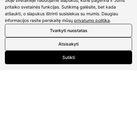
Šioje svetainėje naudojame slapukus, kurie pagerina ir Jums
Pristatymas
pritaiko svetainės funkcijas. Sutikimą galėsite, bet kada
Grąžinimo taisyklės
atšaukti, o slapukus ištrinti susisiekus su mumis. Daugiau
Pirkimo taisyklės
informacijos rasite perskaitę mūsų
privatumo politiką
.
Privatumo politika
Sutarties atsisakymas
Tvarkyti nuostatas
INFORMACIJA
Atsisakyti
Apie mus
Sutikti
Susipažink su kūrėjais
Kontaktai
2026 © visos teisės saugomos | Eidvina, UAB