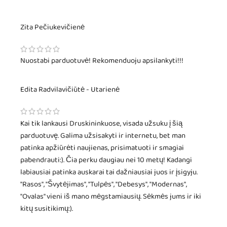
Zita Pečiukevičienė
Nuostabi parduotuvė! Rekomenduoju apsilankyti!!!
Edita Radvilavičiūtė - Utarienė
Kai tik lankausi Druskininkuose, visada užsuku į šią
parduotuvę. Galima užsisakyti ir internetu, bet man
patinka apžiūrėti naujienas, prisimatuoti ir smagiai
pabendrauti:). Čia perku daugiau nei 10 metų! Kadangi
labiausiai patinka auskarai tai dažniausiai juos ir įsigyju.
"Rasos", "Švytėjimas", "Tulpės", "Debesys", "Modernas",
"Ovalas" vieni iš mano mėgstamiausių. Sėkmės jums ir iki
kitų susitikimų:).