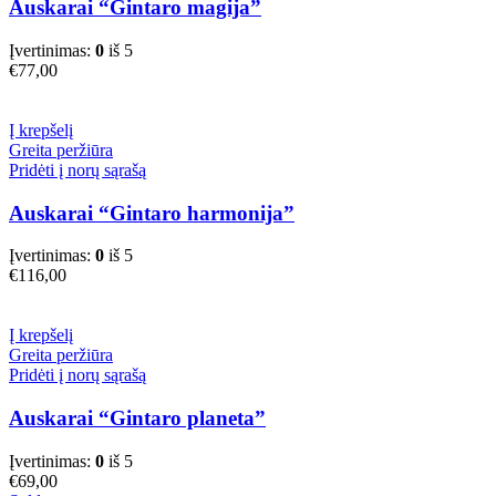
Auskarai “Gintaro magija”
Įvertinimas:
0
iš 5
€
77,00
Į krepšelį
Greita peržiūra
Pridėti į norų sąrašą
Auskarai “Gintaro harmonija”
Įvertinimas:
0
iš 5
€
116,00
Į krepšelį
Greita peržiūra
Pridėti į norų sąrašą
Auskarai “Gintaro planeta”
Įvertinimas:
0
iš 5
€
69,00