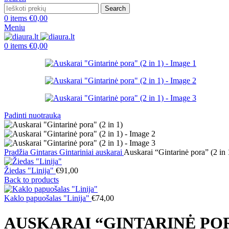
Search
0
items
€
0,00
Meniu
0
items
€
0,00
Padinti nuotrauką
Pradžia
Gintaras
Gintariniai auskarai
Auskarai “Gintarinė pora” (2 in 
Žiedas "Linija"
€
91,00
Back to products
Kaklo papuošalas "Linija"
€
74,00
AUSKARAI “GINTARINĖ PORA