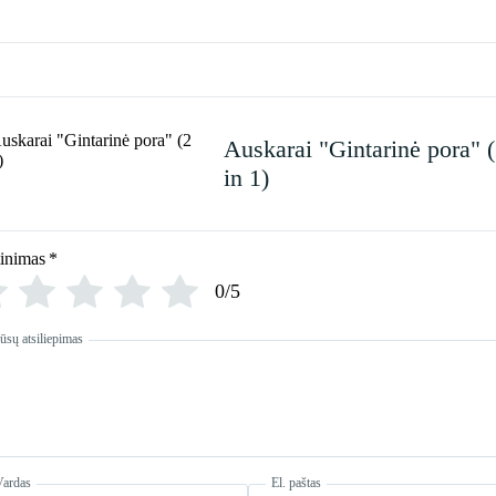
Auskarai "Gintarinė pora" 
in 1)
tinimas
*
0/5
ūsų atsiliepimas
Vardas
El. paštas