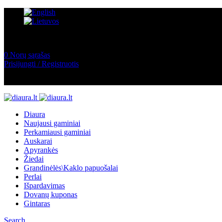
0
Norų sąrašas
Prisijungti / Registruotis
Diaura
Naujausi gaminiai
Perkamiausi gaminiai
Auskarai
Apyrankės
Žiedai
Grandinėlės\Kaklo papuošalai
Perlai
Išpardavimas
Dovanų kuponas
Gintaras
Search