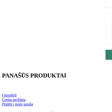
PANAŠŪS PRODUKTAI
Į krepšelį
Greita peržiūra
Pridėti į norų sąrašą