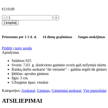
€
119,00
produkto
kiekis:
Į krepšelį
Auskarai
"Gintarinė
pora"
Pristatome per 1-3 d. d.
14 dienų grąžinimas
Saugus mokėjimas
(2
in
1)
Pridėti į norų sąrašą
Aprašymas
Sidabras 925
Svoris: 7,03 g. (kiekvieno gaminio svoris gali nežymiai skirtis
Rankų darbo auskarai “du viename” – galima segėti tik gintaro 
Įdėklas: apvalus gintaras
Ilgis: 3 cm.
Užsegimo tipas: vinukai
Kategorijos:
Auskarai
,
Gintaras
,
Gintariniai auskarai
,
Visi papuošalai
ATSILIEPIMAI