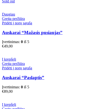
Sold out
Daugiau
Greita peržiūra
Pridėti į norų sąrašą
Auskarai “Mažasis pusiaujas”
Įvertinimas:
0
iš 5
€
49,00
Į krepšelį
Greita peržiūra
Pridėti į norų sąrašą
Auskarai “Paslaptis”
Įvertinimas:
0
iš 5
€
89,00
Į krepšelį
Greita peržiūra