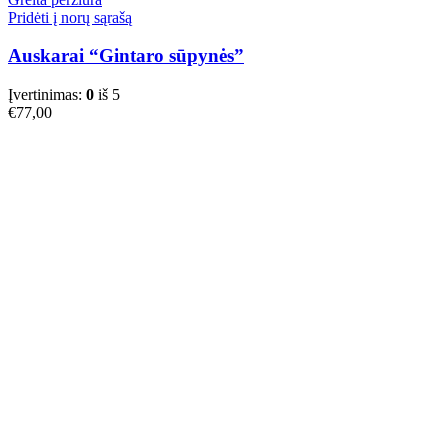
Pridėti į norų sąrašą
Auskarai “Gintaro sūpynės”
Įvertinimas:
0
iš 5
€
77,00