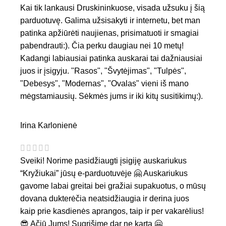
Kai tik lankausi Druskininkuose, visada užsuku į šią
parduotuvę. Galima užsisakyti ir internetu, bet man
patinka apžiūrėti naujienas, prisimatuoti ir smagiai
pabendrauti:). Čia perku daugiau nei 10 metų!
Kadangi labiausiai patinka auskarai tai dažniausiai
juos ir įsigyju. "Rasos", "Švytėjimas", "Tulpės",
"Debesys", "Modernas", "Ovalas" vieni iš mano
mėgstamiausių. Sėkmės jums ir iki kitų susitikimų:).
Irina Karlonienė
Sveiki! Norime pasidžiaugti įsigiję auskariukus
“Kryžiukai” jūsų e-parduotuvėje 🤗 Auskariukus
gavome labai greitai bei gražiai supakuotus, o mūsų
dovana dukterėčia neatsidžiaugia ir derina juos
kaip prie kasdienės aprangos, taip ir per vakarėlius!
😎 Ačiū Jums! Sugrįšime dar ne kartą 🤗