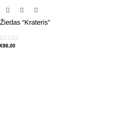
Žiedas “Krateris”
€
86,00