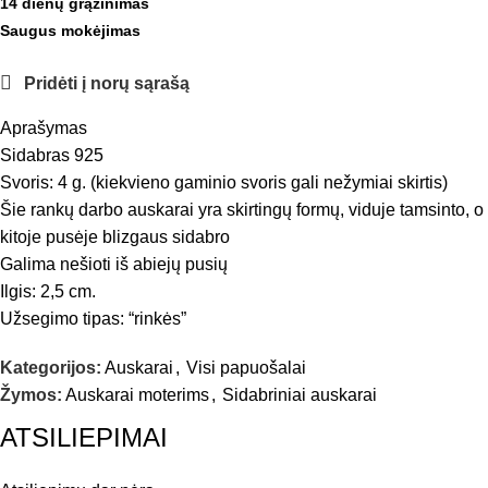
14 dienų grąžinimas
Saugus mokėjimas
Pridėti į norų sąrašą
Aprašymas
Sidabras 925
Svoris: 4 g. (kiekvieno gaminio svoris gali nežymiai skirtis)
Šie rankų darbo auskarai yra skirtingų formų, viduje tamsinto, o
kitoje pusėje blizgaus sidabro
Galima nešioti iš abiejų pusių
Ilgis: 2,5 cm.
Užsegimo tipas: “rinkės”
Kategorijos:
Auskarai
,
Visi papuošalai
Žymos:
Auskarai moterims
,
Sidabriniai auskarai
ATSILIEPIMAI