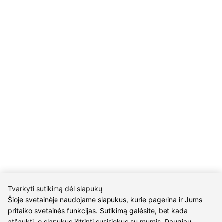
M.K.Čiurlionio g. 50
P/C Aidas “Diaura” Druskininkai
REKVIZITAI
UAB Eidvina
Įm.kodas 304176340
Gailiūnų g. 45, Druskininkai
INFORMACIJA
Pristatymas
Grąžinimo taisyklės
Pirkimo taisyklės
Privatumo politika
Sutarties atsisakymas
Tvarkyti sutikimą dėl slapukų
Šioje svetainėje naudojame slapukus, kurie pagerina ir Jums
INFORMACIJA
pritaiko svetainės funkcijas. Sutikimą galėsite, bet kada
atšaukti, o slapukus ištrinti susisiekus su mumis. Daugiau