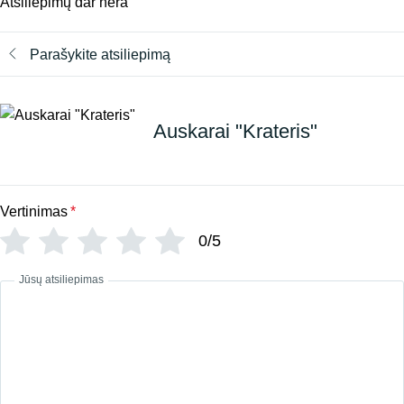
Atsiliepimų dar nėra
Parašykite atsiliepimą
Auskarai "Krateris"
Vertinimas
*
0/5
Jūsų atsiliepimas