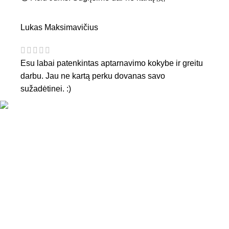
Lukas Maksimavičius
Esu labai patenkintas aptarnavimo kokybe ir greitu
darbu. Jau ne kartą perku dovanas savo
sužadėtinei. :)
KONTAKTAI
Tel. nr.:
+37061588580
El. paštas:
info@diaura.lt