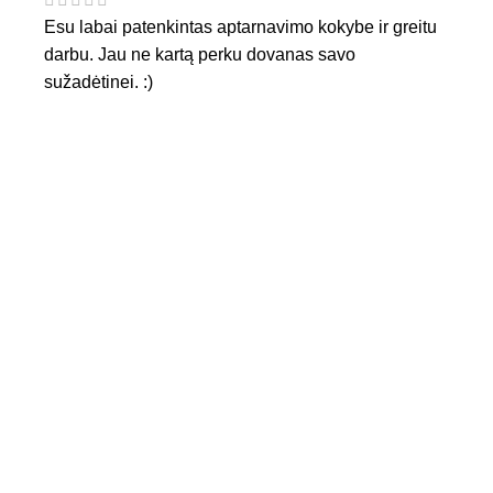
Esu labai patenkintas aptarnavimo kokybe ir greitu
darbu. Jau ne kartą perku dovanas savo
sužadėtinei. :)
KONTAKTAI
Tel. nr.:
+37061588580
El. paštas:
info@diaura.lt
M.K.Čiurlionio g. 50
P/C Aidas “Diaura” Druskininkai
REKVIZITAI