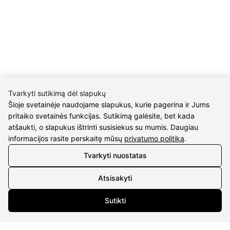
UAB Eidvina
Įm.kodas 304176340
Gailiūnų g. 45, Druskininkai
INFORMACIJA
Pristatymas
Tvarkyti sutikimą dėl slapukų
Grąžinimo taisyklės
Šioje svetainėje naudojame slapukus, kurie pagerina ir Jums
Pirkimo taisyklės
pritaiko svetainės funkcijas. Sutikimą galėsite, bet kada
atšaukti, o slapukus ištrinti susisiekus su mumis. Daugiau
Privatumo politika
informacijos rasite perskaitę mūsų
privatumo politiką
.
Sutarties atsisakymas
Tvarkyti nuostatas
INFORMACIJA
Atsisakyti
Apie mus
Susipažink su kūrėjais
Sutikti
Kontaktai
2026 © visos teisės saugomos | Eidvina, UAB