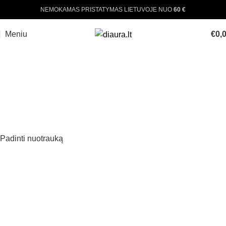
NEMOKAMAS PRISTATYMAS LIETUVOJE NUO
60 €
Meniu
€
0,
Padinti nuotrauką