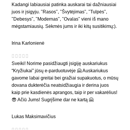
Kadangi labiausiai patinka auskarai tai dažniausiai
juos ir įsigyju. "Rasos", "Švytėjimas", "Tulpės",
"Debesys", "Modernas", "Ovalas" vieni iš mano
mėgstamiausių. Sėkmės jums ir iki kitų susitikimų:).
Irina Karlonienė
Sveiki! Norime pasidžiaugti įsigiję auskariukus
“Kryžiukai” jūsų e-parduotuvėje 🤗 Auskariukus
gavome labai greitai bei gražiai supakuotus, o mūsų
dovana dukterėčia neatsidžiaugia ir derina juos
kaip prie kasdienės aprangos, taip ir per vakarėlius!
😎 Ačiū Jums! Sugrįšime dar ne kartą 🤗
Lukas Maksimavičius