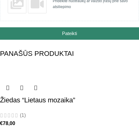
Pridėkite nuotraukų ar vaizdo įrašų prie savo
atsiliepimo
Pateikti
PANAŠŪS PRODUKTAI
Žiedas “Lietaus mozaika”
(1)
€
78,00