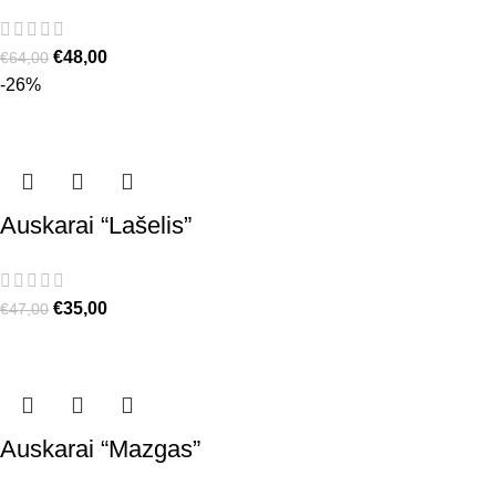
€
48,00
€
64,00
-26%
Auskarai “Lašelis”
€
35,00
€
47,00
Auskarai “Mazgas”