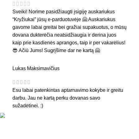
Sveiki! Norime pasidžiaugti įsigiję auskariukus
“Kryžiukai” jūsų e-parduotuvėje 🤗 Auskariukus
gavome labai greitai bei gražiai supakuotus, o mūsų
dovana dukterėčia neatsidžiaugia ir derina juos
kaip prie kasdienės aprangos, taip ir per vakarėlius!
😎 Ačiū Jums! Sugrįšime dar ne kartą 🤗
Lukas Maksimavičius
Esu labai patenkintas aptarnavimo kokybe ir greitu
darbu. Jau ne kartą perku dovanas savo
sužadėtinei. :)