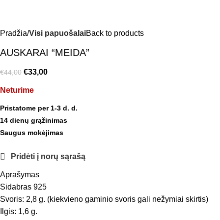
Pradžia
Visi papuošalai
Back to products
AUSKARAI “MEIDA”
€
33,00
€
44,00
Neturime
Pristatome per 1-3 d. d.
14 dienų grąžinimas
Saugus mokėjimas
Pridėti į norų sąrašą
Aprašymas
Sidabras 925
Svoris: 2,8 g. (kiekvieno gaminio svoris gali nežymiai skirtis)
Ilgis: 1,6 g.