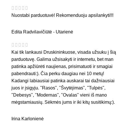
Nuostabi parduotuvė! Rekomenduoju apsilankyti!!!
Edita Radvilavičiūtė - Utarienė
Kai tik lankausi Druskininkuose, visada užsuku į šią
parduotuvę. Galima užsisakyti ir internetu, bet man
patinka apžiūrėti naujienas, prisimatuoti ir smagiai
pabendrauti:). Čia perku daugiau nei 10 metų!
Kadangi labiausiai patinka auskarai tai dažniausiai
juos ir įsigyju. "Rasos", "Švytėjimas", "Tulpės",
"Debesys", "Modernas", "Ovalas" vieni iš mano
mėgstamiausių. Sėkmės jums ir iki kitų susitikimų:).
Irina Karlonienė