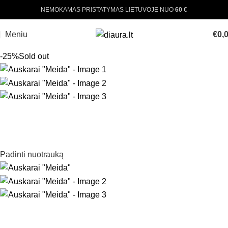
NEMOKAMAS PRISTATYMAS LIETUVOJE NUO
60 €
Meniu
€
0,
-25%
Sold out
Padinti nuotrauką