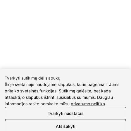
Grąžinimo taisyklės
Pirkimo taisyklės
Privatumo politika
Sutarties atsisakymas
INFORMACIJA
Apie mus
Susipažink su kūrėjais
Kontaktai
2026 © visos teisės saugomos | Eidvina, UAB
Tvarkyti sutikimą dėl slapukų
Šioje svetainėje naudojame slapukus, kurie pagerina ir Jums
pritaiko svetainės funkcijas. Sutikimą galėsite, bet kada
atšaukti, o slapukus ištrinti susisiekus su mumis. Daugiau
informacijos rasite perskaitę mūsų
privatumo politiką
.
Tvarkyti nuostatas
Atsisakyti