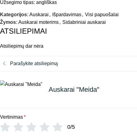
Užsegimo tipas: angliškas
Kategorijos:
Auskarai
,
Išpardavimas
,
Visi papuošalai
Žymos:
Auskarai moterims
,
Sidabriniai auskarai
ATSILIEPIMAI
Atsiliepimų dar nėra
Parašykite atsiliepimą
Auskarai "Meida"
Vertinimas
*
0/5