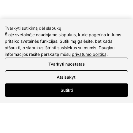
M.K.Čiurlionio g. 50
P/C Aidas “Diaura” Druskininkai
REKVIZITAI
Tvarkyti sutikimą dėl slapukų
UAB Eidvina
Šioje svetainėje naudojame slapukus, kurie pagerina ir Jums
pritaiko svetainės funkcijas. Sutikimą galėsite, bet kada
Įm.kodas 304176340
atšaukti, o slapukus ištrinti susisiekus su mumis. Daugiau
Gailiūnų g. 45, Druskininkai
informacijos rasite perskaitę mūsų
privatumo politiką
.
INFORMACIJA
Tvarkyti nuostatas
Pristatymas
Atsisakyti
Grąžinimo taisyklės
Pirkimo taisyklės
Sutikti
Privatumo politika
Sutarties atsisakymas
INFORMACIJA
Apie mus