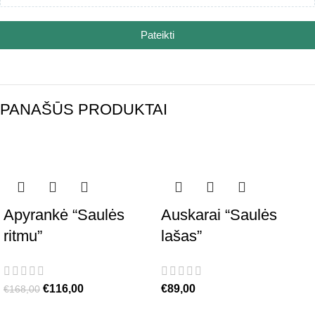
Pateikti
PANAŠŪS PRODUKTAI
-31%
Apyrankė “Saulės
Auskarai “Saulės
ritmu”
lašas”
€
116,00
€
89,00
€
168,00