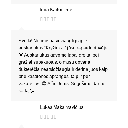
Irina Karlonienė
Sveiki! Norime pasidžiaugti įsigiję
auskariukus “Kryžiukai” jūsų e-parduotuvėje
🤗 Auskariukus gavome labai greitai bei
gražiai supakuotus, o mūsų dovana
dukterėčia neatsidžiaugia ir derina juos kaip
prie kasdienės aprangos, taip ir per
vakarėlius! 😎 Ačiū Jums! Sugrįšime dar ne
kartą 🤗
Lukas Maksimavičius