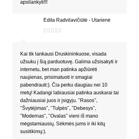
apsilankyti!!!
Edita Radvilavičiūtė - Utarienė
Kai tik lankausi Druskininkuose, visada
užsuku į šią parduotuvę. Galima užsisakyti ir
internetu, bet man patinka apžiūrėti
naujienas, prisimatuoti ir smagiai
pabendrauti:). Čia perku daugiau nei 10
metų! Kadangi labiausiai patinka auskarai tai
dažniausiai juos ir įsigyju. "Rasos",
"Švytėjimas", "Tulpės", "Debesys",
"Modernas", "Ovalas" vieni iš mano
mėgstamiausių. Sėkmės jums ir iki kitų
susitikimų:).