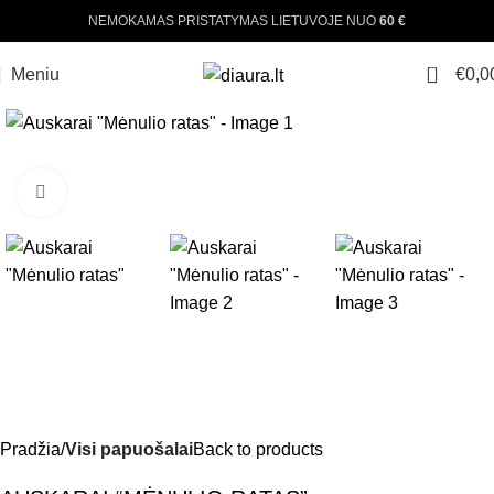
NEMOKAMAS PRISTATYMAS LIETUVOJE NUO
60 €
0
Meniu
€
0,0
-26%
Padinti nuotrauką
Pradžia
Visi papuošalai
Back to products