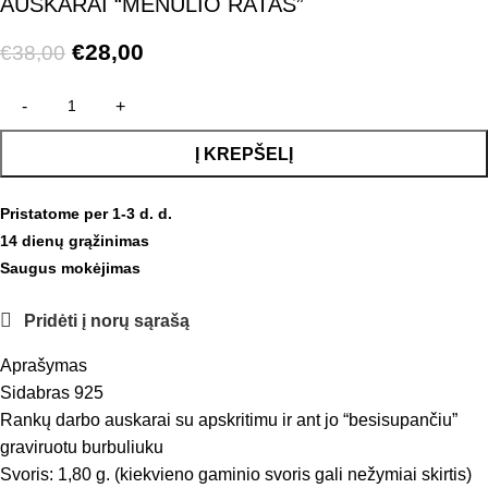
AUSKARAI “MĖNULIO RATAS”
€
28,00
€
38,00
Į KREPŠELĮ
Pristatome per 1-3 d. d.
14 dienų grąžinimas
Saugus mokėjimas
Pridėti į norų sąrašą
Aprašymas
Sidabras 925
Rankų darbo auskarai su apskritimu ir ant jo “besisupančiu”
graviruotu burbuliuku
Svoris: 1,80 g. (kiekvieno gaminio svoris gali nežymiai skirtis)