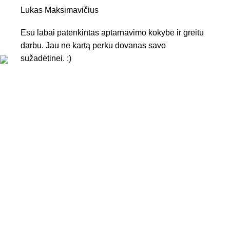
Lukas Maksimavičius
Esu labai patenkintas aptarnavimo kokybe ir greitu
darbu. Jau ne kartą perku dovanas savo
sužadėtinei. :)
KONTAKTAI
Tel. nr.:
+37061588580
El. paštas:
info@diaura.lt
M.K.Čiurlionio g. 50
P/C Aidas “Diaura” Druskininkai