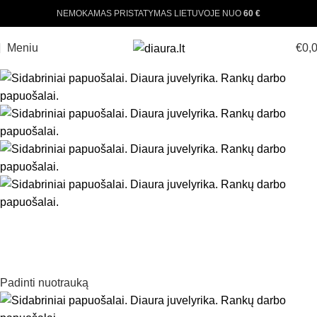
NEMOKAMAS PRISTATYMAS LIETUVOJE NUO
60 €
Meniu
€
0,
Padinti nuotrauką