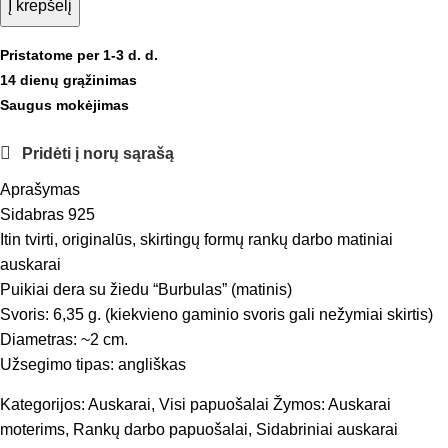
Į krepšelį
Pristatome per 1-3 d. d.
14 dienų grąžinimas
Saugus mokėjimas
Pridėti į norų sąrašą
Aprašymas
Sidabras 925
Itin tvirti, originalūs, skirtingų formų rankų darbo matiniai
auskarai
Puikiai dera su žiedu “Burbulas” (matinis)
Svoris: 6,35 g. (kiekvieno gaminio svoris gali nežymiai skirtis)
Diametras: ~2 cm.
Užsegimo tipas: angliškas
Kategorijos:
Auskarai
,
Visi papuošalai
Žymos:
Auskarai
moterims
,
Rankų darbo papuošalai
,
Sidabriniai auskarai