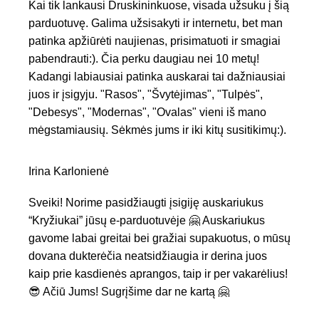
Kai tik lankausi Druskininkuose, visada užsuku į šią
parduotuvę. Galima užsisakyti ir internetu, bet man
patinka apžiūrėti naujienas, prisimatuoti ir smagiai
pabendrauti:). Čia perku daugiau nei 10 metų!
Kadangi labiausiai patinka auskarai tai dažniausiai
juos ir įsigyju. "Rasos", "Švytėjimas", "Tulpės",
"Debesys", "Modernas", "Ovalas" vieni iš mano
mėgstamiausių. Sėkmės jums ir iki kitų susitikimų:).
Irina Karlonienė
Sveiki! Norime pasidžiaugti įsigiję auskariukus
“Kryžiukai” jūsų e-parduotuvėje 🤗 Auskariukus
gavome labai greitai bei gražiai supakuotus, o mūsų
dovana dukterėčia neatsidžiaugia ir derina juos
kaip prie kasdienės aprangos, taip ir per vakarėlius!
😎 Ačiū Jums! Sugrįšime dar ne kartą 🤗