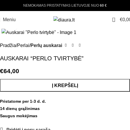
NEMOKAMAS PRISTATYMAS LIETUVOJE NUO
60 €
0
Meniu
€
0,0
Padinti nuotrauką
Pradžia
Perlai
Perlų auskarai
AUSKARAI “PERLO TVIRTYBĖ”
€
64,00
Į KREPŠELĮ
Pristatome per 1-3 d. d.
14 dienų grąžinimas
Saugus mokėjimas
Pridėti į norų sąrašą