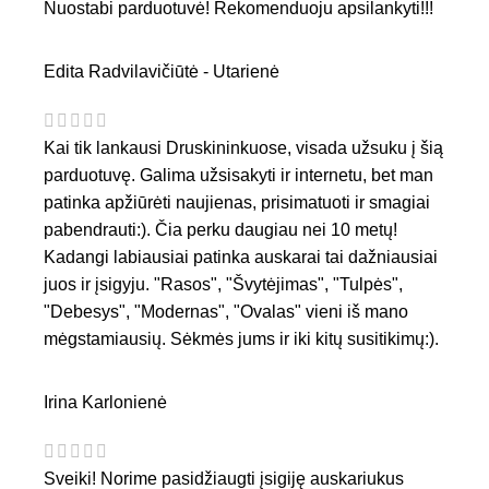
Nuostabi parduotuvė! Rekomenduoju apsilankyti!!!
Edita Radvilavičiūtė - Utarienė
Kai tik lankausi Druskininkuose, visada užsuku į šią
parduotuvę. Galima užsisakyti ir internetu, bet man
patinka apžiūrėti naujienas, prisimatuoti ir smagiai
pabendrauti:). Čia perku daugiau nei 10 metų!
Kadangi labiausiai patinka auskarai tai dažniausiai
juos ir įsigyju. "Rasos", "Švytėjimas", "Tulpės",
"Debesys", "Modernas", "Ovalas" vieni iš mano
mėgstamiausių. Sėkmės jums ir iki kitų susitikimų:).
Irina Karlonienė
Sveiki! Norime pasidžiaugti įsigiję auskariukus