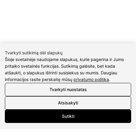
KONTAKTAI
Tel. nr.:
+37061588580
El. paštas:
info@diaura.lt
M.K.Čiurlionio g. 50
P/C Aidas “Diaura” Druskininkai
Tvarkyti sutikimą dėl slapukų
Šioje svetainėje naudojame slapukus, kurie pagerina ir Jums
REKVIZITAI
pritaiko svetainės funkcijas. Sutikimą galėsite, bet kada
atšaukti, o slapukus ištrinti susisiekus su mumis. Daugiau
UAB Eidvina
informacijos rasite perskaitę mūsų
privatumo politiką
.
Įm.kodas 304176340
Tvarkyti nuostatas
Gailiūnų g. 45, Druskininkai
Atsisakyti
INFORMACIJA
Sutikti
Pristatymas
Grąžinimo taisyklės
Pirkimo taisyklės