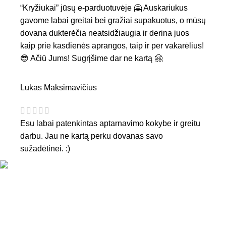
“Kryžiukai” jūsų e-parduotuvėje 🤗 Auskariukus
gavome labai greitai bei gražiai supakuotus, o mūsų
dovana dukterėčia neatsidžiaugia ir derina juos
kaip prie kasdienės aprangos, taip ir per vakarėlius!
😎 Ačiū Jums! Sugrįšime dar ne kartą 🤗
Lukas Maksimavičius
Esu labai patenkintas aptarnavimo kokybe ir greitu
darbu. Jau ne kartą perku dovanas savo
sužadėtinei. :)