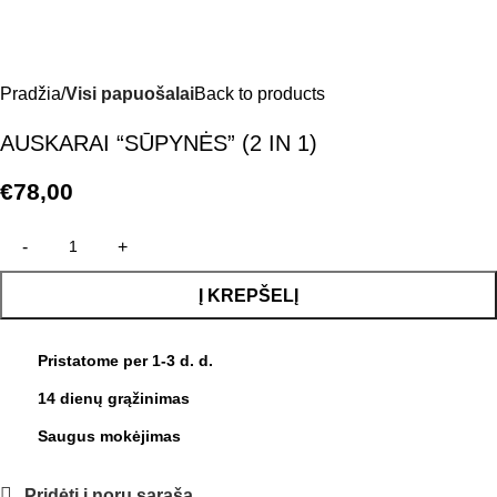
Pradžia
Visi papuošalai
Back to products
AUSKARAI “SŪPYNĖS” (2 IN 1)
€
78,00
Į KREPŠELĮ
Pristatome per 1-3 d. d.
14 dienų grąžinimas
Saugus mokėjimas
Pridėti į norų sąrašą