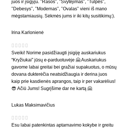
juos ir įsigyju. "Rasos", "Švytėjimas", "Tulpės",
"Debesys", "Modernas", "Ovalas" vieni iš mano
mėgstamiausių. Sėkmės jums ir iki kitų susitikimų:).
Irina Karlonienė
Sveiki! Norime pasidžiaugti įsigiję auskariukus
“Kryžiukai” jūsų e-parduotuvėje 🤗 Auskariukus
gavome labai greitai bei gražiai supakuotus, o mūsų
dovana dukterėčia neatsidžiaugia ir derina juos
kaip prie kasdienės aprangos, taip ir per vakarėlius!
😎 Ačiū Jums! Sugrįšime dar ne kartą 🤗
Lukas Maksimavičius
Esu labai patenkintas aptarnavimo kokybe ir greitu