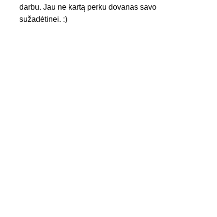
darbu. Jau ne kartą perku dovanas savo
sužadėtinei. :)
KONTAKTAI
Tel. nr.:
+37061588580
El. paštas:
info@diaura.lt
M.K.Čiurlionio g. 50
P/C Aidas “Diaura” Druskininkai
REKVIZITAI