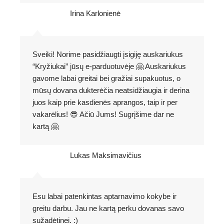
Irina Karlonienė
Sveiki! Norime pasidžiaugti įsigiję auskariukus
“Kryžiukai” jūsų e-parduotuvėje 🤗 Auskariukus
gavome labai greitai bei gražiai supakuotus, o
mūsų dovana dukterėčia neatsidžiaugia ir derina
juos kaip prie kasdienės aprangos, taip ir per
vakarėlius! 😎 Ačiū Jums! Sugrįšime dar ne
kartą 🤗
Lukas Maksimavičius
Esu labai patenkintas aptarnavimo kokybe ir
greitu darbu. Jau ne kartą perku dovanas savo
sužadėtinei. :)