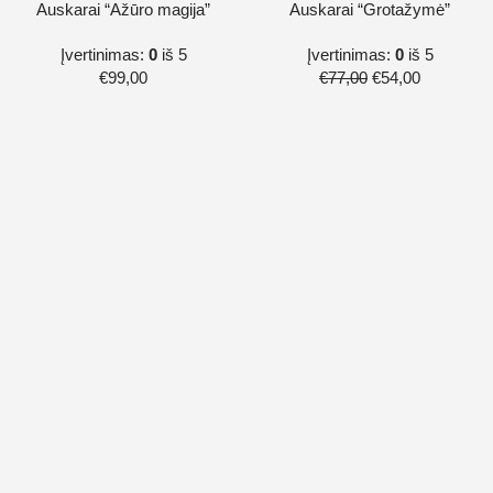
-30%
Auskarai “Ažūro magija”
Auskarai “Grotažymė”
Įvertinimas:
0
iš 5
Įvertinimas:
0
iš 5
€
99,00
€
77,00
€
54,00