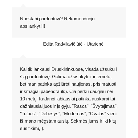
Nuostabi parduotuvė! Rekomenduoju
apsilankyti!!!
Edita Radvilavičiūtė - Utarienė
Kai tik lankausi Druskininkuose, visada užsuku į
šią parduotuvę. Galima užsisakyti ir internetu,
bet man patinka apžiūrėti naujienas, prisimatuoti
ir smagiai pabendrauti:). Čia perku daugiau nei
10 metų! Kadangi labiausiai patinka auskarai tai
dažniausiai juos ir įsigyju. "Rasos", "Švytėjimas",
"Tulpės", "Debesys", "Modernas", "Ovalas" vieni
iš mano mėgstamiausių. Sėkmės jums ir iki kitų
susitikimų:).