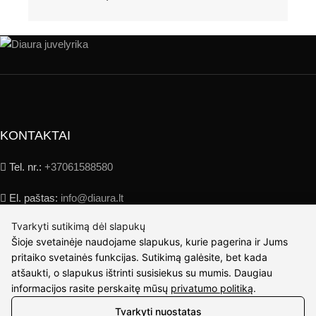
KONTAKTAI
Tel. nr.:
+37061588580
El. paštas:
info@diaura.lt
Tvarkyti sutikimą dėl slapukų
M.K.Čiurlionio g. 50
Šioje svetainėje naudojame slapukus, kurie pagerina ir Jums
P/C Aidas “Diaura” Druskininkai
pritaiko svetainės funkcijas. Sutikimą galėsite, bet kada
atšaukti, o slapukus ištrinti susisiekus su mumis. Daugiau
REKVIZITAI
informacijos rasite perskaitę mūsų
privatumo politiką
.
UAB Eidvina
Tvarkyti nuostatas