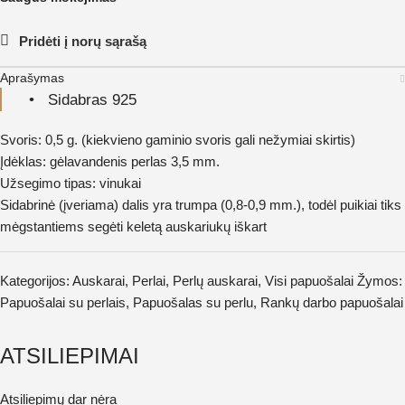
Pridėti į norų sąrašą
Aprašymas
• Sidabras 925
Svoris: 0,5 g. (kiekvieno gaminio svoris gali nežymiai skirtis)
Įdėklas: gėlavandenis perlas 3,5 mm.
Užsegimo tipas: vinukai
Sidabrinė (įveriama) dalis yra trumpa (0,8-0,9 mm.), todėl puikiai tiks
mėgstantiems segėti keletą auskariukų iškart
Kategorijos:
Auskarai
,
Perlai
,
Perlų auskarai
,
Visi papuošalai
Žymos:
Papuošalai su perlais
,
Papuošalas su perlu
,
Rankų darbo papuošalai
ATSILIEPIMAI
Atsiliepimų dar nėra