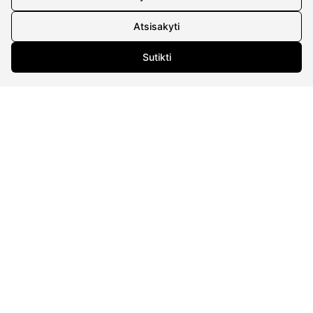
Įm.kodas 304176340
Atsisakyti
Gailiūnų g. 45, Druskininkai
INFORMACIJA
Sutikti
Pristatymas
Grąžinimo taisyklės
Pirkimo taisyklės
Privatumo politika
Sutarties atsisakymas
INFORMACIJA
Apie mus
Susipažink su kūrėjais
Kontaktai
2026 © visos teisės saugomos | Eidvina, UAB