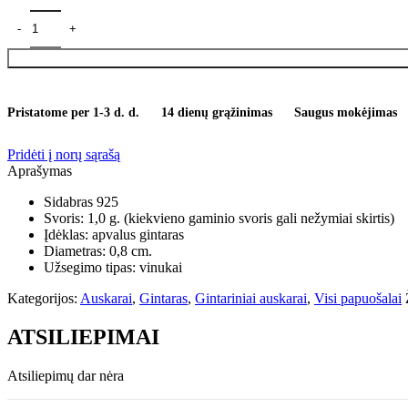
produkto kiekis: Auskarai "Gintaro burbuliukai"
Pristatome per 1-3 d. d.
14 dienų grąžinimas
Saugus mokėjimas
Pridėti į norų sąrašą
Aprašymas
Sidabras 925
Svoris: 1,0 g. (kiekvieno gaminio svoris gali nežymiai skirtis)
Įdėklas: apvalus gintaras
Diametras: 0,8 cm.
Užsegimo tipas: vinukai
Kategorijos:
Auskarai
,
Gintaras
,
Gintariniai auskarai
,
Visi papuošalai
ATSILIEPIMAI
Atsiliepimų dar nėra