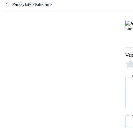
Parašykite atsiliepimą
Ver
J