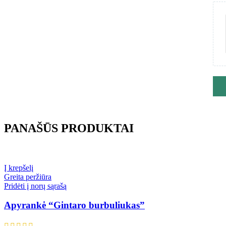
PANAŠŪS PRODUKTAI
Į krepšelį
Greita peržiūra
Pridėti į norų sąrašą
Apyrankė “Gintaro burbuliukas”