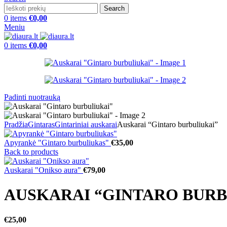
Search
0
items
€
0,00
Meniu
0
items
€
0,00
Padinti nuotrauką
Pradžia
Gintaras
Gintariniai auskarai
Auskarai “Gintaro burbuliukai”
Apyrankė "Gintaro burbuliukas"
€
35,00
Back to products
Auskarai "Onikso aura"
€
79,00
AUSKARAI “GINTARO BURB
€
25,00