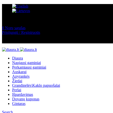
0
Norų sąrašas
Prisijungti / Registruotis
Diaura
Naujausi gaminiai
Perkamiausi gaminiai
Auskarai
Apyrankės
Žiedai
Grandinėlės\Kaklo papuošalai
Perlai
Išpardavimas
Dovanų kuponas
Gintaras
Search