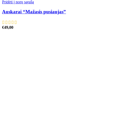
Pridėti į norų sąrašą
Auskarai “Mažasis pusiaujas”
€
49,00