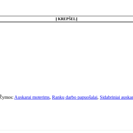
Į KREPŠELĮ
Žymos:
Auskarai moterims
,
Rankų darbo papuošalai
,
Sidabriniai auskar