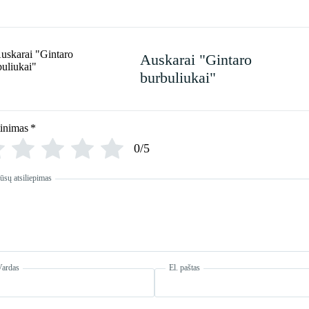
Auskarai "Gintaro
burbuliukai"
tinimas
*
0/5
ūsų atsiliepimas
Vardas
El. paštas