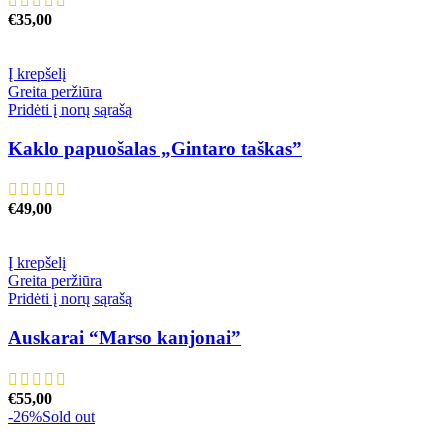
€
35,00
Į krepšelį
Greita peržiūra
Pridėti į norų sąrašą
Kaklo papuošalas „Gintaro taškas”
€
49,00
Į krepšelį
Greita peržiūra
Pridėti į norų sąrašą
Auskarai “Marso kanjonai”
€
55,00
-26%
Sold out