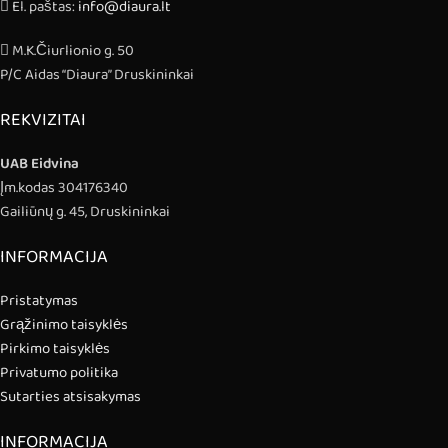
El. paštas:
info@diaura.lt
M.K.Čiurlionio g. 50
P/C Aidas “Diaura” Druskininkai
REKVIZITAI
UAB Eidvina
Įm.kodas 304176340
Gailiūnų g. 45, Druskininkai
INFORMACIJA
Pristatymas
Grąžinimo taisyklės
Pirkimo taisyklės
Privatumo politika
Sutarties atsisakymas
INFORMACIJA