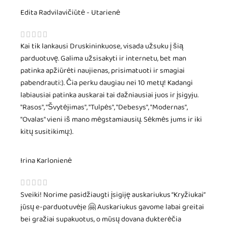
Edita Radvilavičiūtė - Utarienė
Kai tik lankausi Druskininkuose, visada užsuku į šią
parduotuvę. Galima užsisakyti ir internetu, bet man
patinka apžiūrėti naujienas, prisimatuoti ir smagiai
pabendrauti:). Čia perku daugiau nei 10 metų! Kadangi
labiausiai patinka auskarai tai dažniausiai juos ir įsigyju.
"Rasos", "Švytėjimas", "Tulpės", "Debesys", "Modernas",
"Ovalas" vieni iš mano mėgstamiausių. Sėkmės jums ir iki
kitų susitikimų:).
Irina Karlonienė
Sveiki! Norime pasidžiaugti įsigiję auskariukus “Kryžiukai”
jūsų e-parduotuvėje 🤗 Auskariukus gavome labai greitai
bei gražiai supakuotus, o mūsų dovana dukterėčia