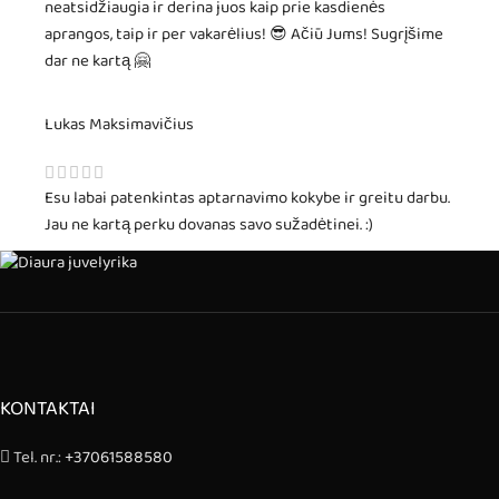
neatsidžiaugia ir derina juos kaip prie kasdienės
aprangos, taip ir per vakarėlius! 😎 Ačiū Jums! Sugrįšime
dar ne kartą 🤗
Lukas Maksimavičius
Esu labai patenkintas aptarnavimo kokybe ir greitu darbu.
Jau ne kartą perku dovanas savo sužadėtinei. :)
KONTAKTAI
Tel. nr.:
+37061588580