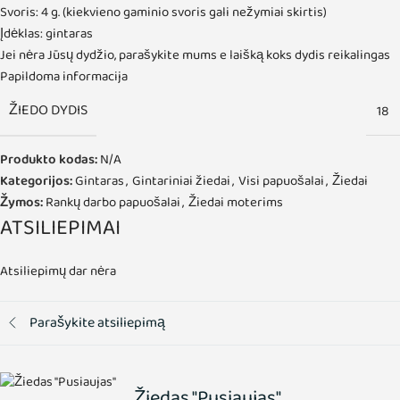
Svoris: 4 g. (kiekvieno gaminio svoris gali nežymiai skirtis)
Įdėklas: gintaras
Jei nėra Jūsų dydžio, parašykite mums e laišką koks dydis reikalingas
Papildoma informacija
ŽIEDO DYDIS
18
Produkto kodas:
N/A
Kategorijos:
Gintaras
,
Gintariniai žiedai
,
Visi papuošalai
,
Žiedai
Žymos:
Rankų darbo papuošalai
,
Žiedai moterims
ATSILIEPIMAI
Atsiliepimų dar nėra
Parašykite atsiliepimą
Žiedas "Pusiaujas"