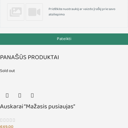
Pridėkite nuotraukų ar vaizdo įrašų prie savo
atsiliepimo
Pateikti
PANAŠŪS PRODUKTAI
Sold out
Auskarai “Mažasis pusiaujas”
€
49,00