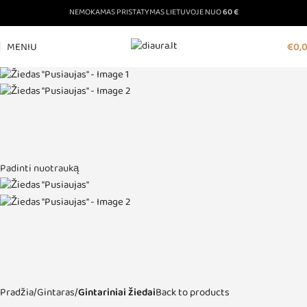
NEMOKAMAS PRISTATYMAS LIETUVOJE NUO
60 €
MENIU
€
0,
Padinti nuotrauką
Pradžia
Gintaras
Gintariniai žiedai
Back to products