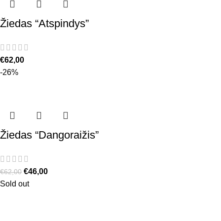
Žiedas “Atspindys”
€
62,00
-26%
Žiedas “Dangoraižis”
€
46,00
€
62,00
Sold out