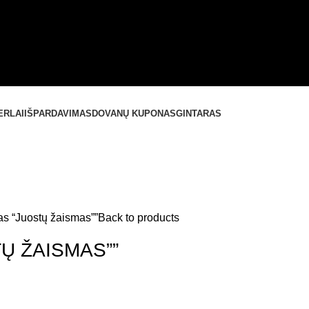
ERLAI
IŠPARDAVIMAS
DOVANŲ KUPONAS
GINTARAS
as “Juostų žaismas””
Back to products
Ų ŽAISMAS””