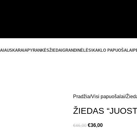
SUSISIEKITE SU MUMIS
+37061588580
NEMOKAMAS PRISTATYMAS LIETUVOJE NUO
60 €
AI
AUSKARAI
APYRANKĖS
ŽIEDAI
GRANDINĖLĖS\KAKLO PAPUOŠALAI
P
Pradžia
Visi papuošalai
Žied
ŽIEDAS “JUOST
€
36,00
€
46,00