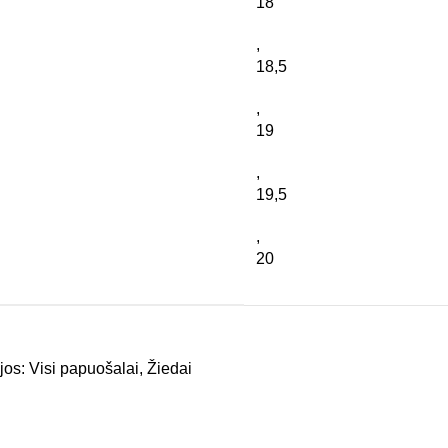
18
,
18,5
,
19
,
19,5
,
20
jos:
Visi papuošalai
,
Žiedai