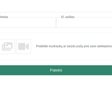
Vardas
El. paštas
Pridėkite nuotraukų ar vaizdo įrašų prie savo atsiliepimo
Pateikti