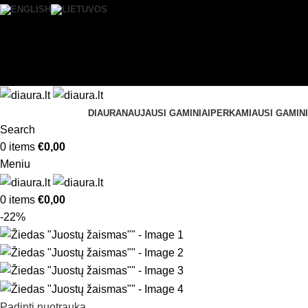
0
Norų sąrašas
Prisijungti / Registruotis
DIAURA
NAUJAUSI GAMINIAI
PERKAMIAUSI GAMINI
Search
0
items
€
0,00
Meniu
0
items
€
0,00
-22%
Padinti nuotrauką