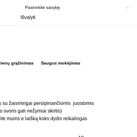
Išvalyti
dienų grąžinimas
Saugus mokėjimas
s su žaismingai persipinančiomis juostomis
 svoris gali nežymiai skirtis)
ite mums e laišką koks dydis reikalingas