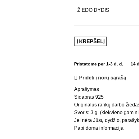
ŽIEDO DYDIS
Į KREPŠELĮ
Pristatome per 1-3 d. d.
14 
Pridėti į norų sąrašą
Aprašymas
Sidabras 925
Originalus rankų darbo žieda
Svoris: 3 g. (kiekvieno gaminio
Jei nėra Jūsų dydžio, parašyk
Papildoma informacija