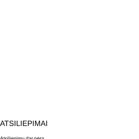
ATSILIEPIMAI
Atsiliepimų dar nėra