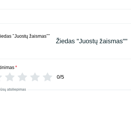
Žiedas "Juostų žaismas""
tinimas
*
0/5
Jūsų atsiliepimas