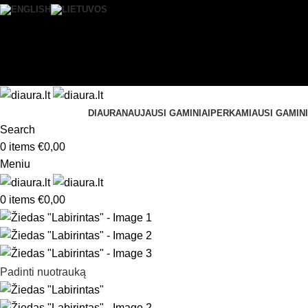
0
Norų sąrašas
Prisijungti / Registruotis
DIAURA
NAUJAUSI GAMINIAI
PERKAMIAUSI GAMINI
Search
0
items
€
0,00
Meniu
0
items
€
0,00
Padinti nuotrauką