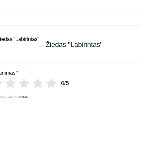
Žiedas "Labirintas"
tinimas
*
0/5
Jūsų atsiliepimas