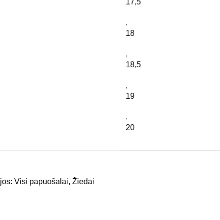
17,5
,
18
,
18,5
,
19
,
20
jos:
Visi papuošalai
,
Žiedai