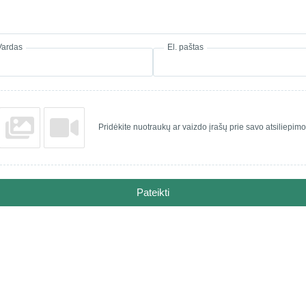
Vardas
El. paštas
Pridėkite nuotraukų ar vaizdo įrašų prie savo atsiliepimo
Pateikti