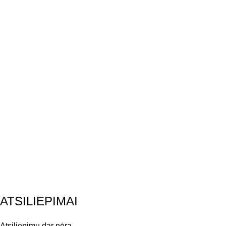
ATSILIEPIMAI
Atsiliepimų dar nėra