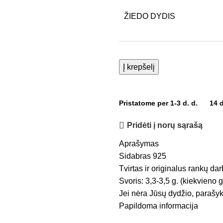
ŽIEDO DYDIS
Į krepšelį
Pristatome per 1-3 d. d.
14 
Pridėti į norų sąrašą
Aprašymas
Sidabras 925
Tvirtas ir originalus rankų dar
Svoris: 3,3-3,5 g. (kiekvieno g
Jei nėra Jūsų dydžio, parašyk
Papildoma informacija