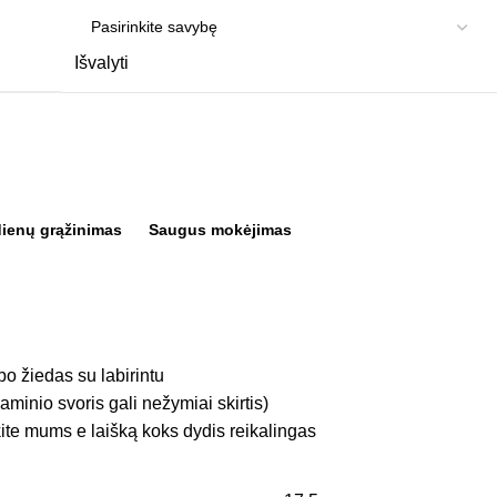
Išvalyti
dienų grąžinimas
Saugus mokėjimas
bo žiedas su labirintu
aminio svoris gali nežymiai skirtis)
ite mums e laišką koks dydis reikalingas