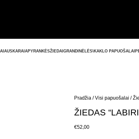
SUSISIEKITE SU MUMIS
+37061588580
NEMOKAMAS PRISTATYMAS LIETUVOJE NUO
60 €
AI
AUSKARAI
APYRANKĖS
ŽIEDAI
GRANDINĖLĖS\KAKLO PAPUOŠALAI
P
Pradžia
Visi papuošalai
Ži
ŽIEDAS “LABIR
€
52,00