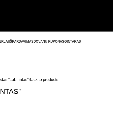
ERLAI
IŠPARDAVIMAS
DOVANŲ KUPONAS
GINTARAS
edas “Labirintas”
Back to products
INTAS”