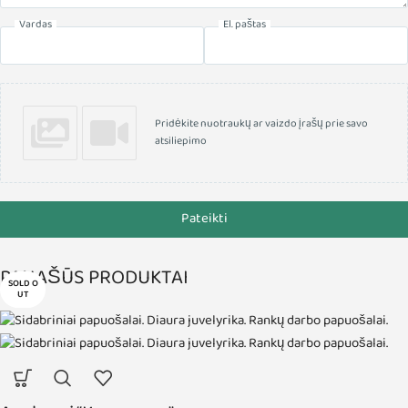
Vardas
El. paštas
Pridėkite nuotraukų ar vaizdo įrašų prie savo
atsiliepimo
Pateikti
PANAŠŪS PRODUKTAI
SOLD O
UT