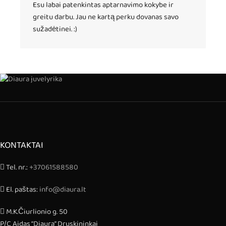
Esu labai patenkintas aptarnavimo kokybe ir
greitu darbu. Jau ne kartą perku dovanas savo
sužadėtinei. :)
KONTAKTAI
Tel. nr.:
+37061588580
El. paštas:
info@diaura.lt
M.K.Čiurlionio g. 50
P/C Aidas “Diaura” Druskininkai