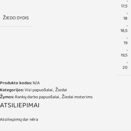
,
17,5
,
ŽIEDO DYDIS
18
,
18,5
,
19
,
19,5
,
20
Produkto kodas:
N/A
Kategorijos:
Visi papuošalai
,
Žiedai
Žymos:
Rankų darbo papuošalai
,
Žiedai moterims
ATSILIEPIMAI
Atsiliepimų dar nėra