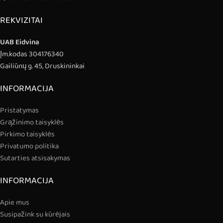
REKVIZITAI
UAB Eidvina
Įm.kodas 304176340
Gailiūnų g. 45, Druskininkai
INFORMACIJA
Pristatymas
Grąžinimo taisyklės
Pirkimo taisyklės
Privatumo politika
Sutarties atsisakymas
INFORMACIJA
Apie mus
Susipažink su kūrėjais