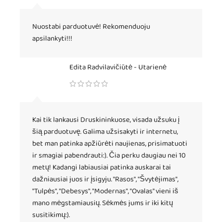
Nuostabi parduotuvė! Rekomenduoju
apsilankyti!!!
Edita Radvilavičiūtė - Utarienė
Kai tik lankausi Druskininkuose, visada užsuku į
šią parduotuvę. Galima užsisakyti ir internetu,
bet man patinka apžiūrėti naujienas, prisimatuoti
ir smagiai pabendrauti:). Čia perku daugiau nei 10
metų! Kadangi labiausiai patinka auskarai tai
dažniausiai juos ir įsigyju. "Rasos", "Švytėjimas",
"Tulpės", "Debesys", "Modernas", "Ovalas" vieni iš
mano mėgstamiausių. Sėkmės jums ir iki kitų
susitikimų:).