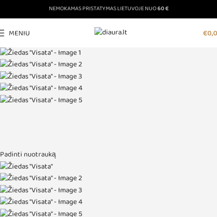
NEMOKAMAS PRISTATYMAS LIETUVOJE NUO
60 €
MENIU
€
0,
Padinti nuotrauką