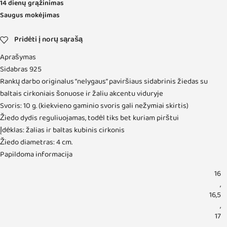
14 dienų grąžinimas
Saugus mokėjimas
Pridėti į norų sąrašą
Aprašymas
Sidabras 925
Rankų darbo originalus “nelygaus” paviršiaus sidabrinis žiedas su
baltais cirkoniais šonuose ir žaliu akcentu viduryje
Svoris: 10 g. (kiekvieno gaminio svoris gali nežymiai skirtis)
Žiedo dydis reguliuojamas, todėl tiks bet kuriam pirštui
Įdėklas: žalias ir baltas kubinis cirkonis
Žiedo diametras: 4 cm.
Papildoma informacija
16
,
16,5
,
17