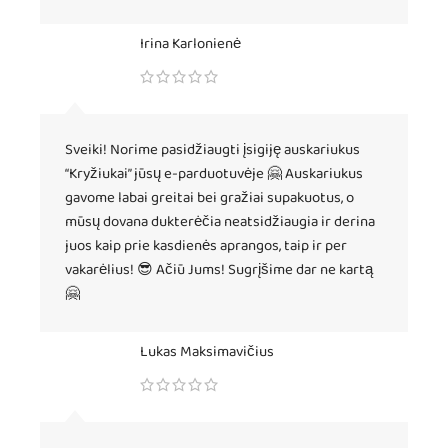
Irina Karlonienė
Sveiki! Norime pasidžiaugti įsigiję auskariukus
“Kryžiukai” jūsų e-parduotuvėje 🤗 Auskariukus
gavome labai greitai bei gražiai supakuotus, o
mūsų dovana dukterėčia neatsidžiaugia ir derina
juos kaip prie kasdienės aprangos, taip ir per
vakarėlius! 😎 Ačiū Jums! Sugrįšime dar ne kartą
🤗
Lukas Maksimavičius