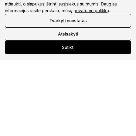
KONTAKTAI
atšaukti, o slapukus ištrinti susisiekus su mumis. Daugiau
informacijos rasite perskaitę mūsų
privatumo politiką
.
Tel. nr.:
+37061588580
Tvarkyti nuostatas
El. paštas:
info@diaura.lt
Atsisakyti
M.K.Čiurlionio g. 50
Sutikti
P/C Aidas “Diaura” Druskininkai
REKVIZITAI
UAB Eidvina
Įm.kodas 304176340
Gailiūnų g. 45, Druskininkai
INFORMACIJA
Pristatymas
Grąžinimo taisyklės
Pirkimo taisyklės