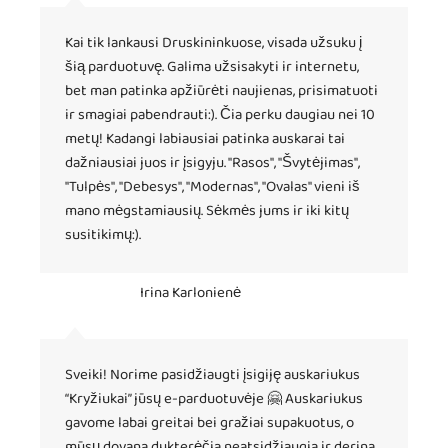
Kai tik lankausi Druskininkuose, visada užsuku į
šią parduotuvę. Galima užsisakyti ir internetu,
bet man patinka apžiūrėti naujienas, prisimatuoti
ir smagiai pabendrauti:). Čia perku daugiau nei 10
metų! Kadangi labiausiai patinka auskarai tai
dažniausiai juos ir įsigyju. "Rasos", "Švytėjimas",
"Tulpės", "Debesys", "Modernas", "Ovalas" vieni iš
mano mėgstamiausių. Sėkmės jums ir iki kitų
susitikimų:).
Irina Karlonienė
Sveiki! Norime pasidžiaugti įsigiję auskariukus
“Kryžiukai” jūsų e-parduotuvėje 🤗 Auskariukus
gavome labai greitai bei gražiai supakuotus, o
mūsų dovana dukterėčia neatsidžiaugia ir derina