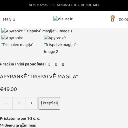
NEMOKAMAS PRISTATYMAS LIETUVOJE NUO
60 €
0
MENIU
€
0,0
Padinti nuotrauką
Pradžia
Visi papuošalai
APYRANKĖ “TRISPALVĖ MAGIJA”
€
49,00
Į krepšelį
Pristatome per 1-3 d. d.
14 dienų grąžinimas