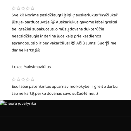
Sveiki! Norime pasidžiaugti įsigiję auskariukus “Kryžiukai”
jūsų e-parduotuvėje 🤗 Auskariukus gavome labai greitai
bei gražiai supakuotus, o mūsų dovana dukterėčia
neatsidžiaugia ir derina juos kaip prie kasdienės
aprangos, taip ir per vakarėlius! 😎 Ačiū Jums! Sugrįšime
dar ne kartą 🤗
Lukas Maksimavičius
Esu labai patenkintas aptarnavimo kokybe ir greitu darbu.
Jau ne kartą perku dovanas savo sužadėtinei. :)