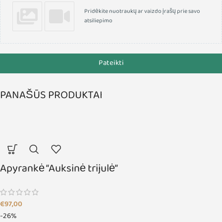
Pridėkite nuotraukų ar vaizdo įrašų prie savo
atsiliepimo
Pateikti
PANAŠŪS PRODUKTAI
Apyrankė “Auksinė trijulė”
€
97,00
-26%