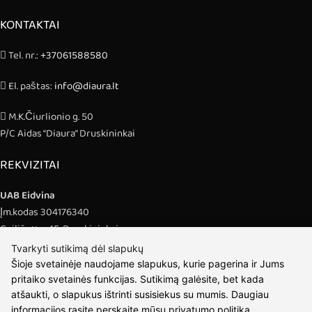
KONTAKTAI
Tel. nr.:
+37061588580
El. paštas:
info@diaura.lt
M.K.Čiurlionio g. 50
P/C Aidas “Diaura” Druskininkai
REKVIZITAI
UAB Eidvina
Įm.kodas 304176340
Gailiūnų g. 45, Druskininkai
Tvarkyti sutikimą dėl slapukų
INFORMACIJA
Šioje svetainėje naudojame slapukus, kurie pagerina ir Jums
pritaiko svetainės funkcijas. Sutikimą galėsite, bet kada
Pristatymas
atšaukti, o slapukus ištrinti susisiekus su mumis. Daugiau
Grąžinimo taisyklės
informacijos rasite perskaitę mūsų
privatumo politiką
.