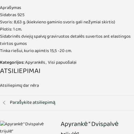
Aprašymas
Sidabras 925
Svoris: 8,63 g. (kiekvieno gaminio svoris gali nežymiai skirtis)
Plotis: 1 cm.
Sidabrinės dviejų spalvų graviruotos detalės suvertos ant elastingos
tvirtos gumos
Tinka riešui, kurio apimtis 15,5 -20 cm.
Kategorijos:
Apyrankės
,
Visi papuošalai
ATSILIEPIMAI
Atsiliepimų dar nėra
Parašykite atsiliepimą
Apyrankė " Dvispalvė