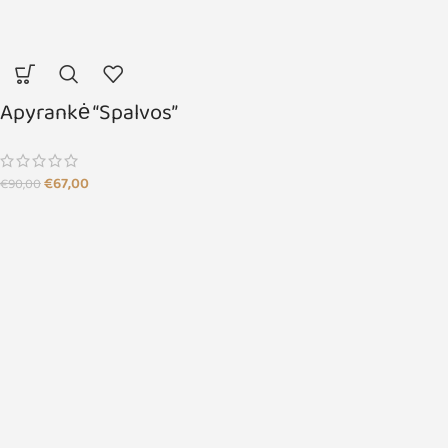
Apyrankė “Spalvos”
€
67,00
€
90,00