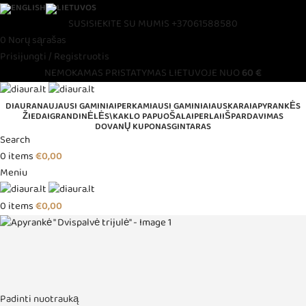
SUSISIEKITE SU MUMIS
+37061588580
0
Norų sąrašas
Prisijungti / Registruotis
NEMOKAMAS PRISTATYMAS LIETUVOJE NUO
60 €
DIAURA
NAUJAUSI GAMINIAI
PERKAMIAUSI GAMINIAI
AUSKARAI
APYRANKĖS
ŽIEDAI
GRANDINĖLĖS\KAKLO PAPUOŠALAI
PERLAI
IŠPARDAVIMAS
DOVANŲ KUPONAS
GINTARAS
Search
0
items
€
0,00
Meniu
0
items
€
0,00
Padinti nuotrauką