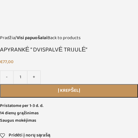
Pradžia
Visi papuošalai
Back to products
APYRANKĖ ” DVISPALVĖ TRIJULĖ”
€
77,00
Į KREPŠELĮ
Pristatome per 1-3 d. d.
14 dienų grąžinimas
Saugus mokėjimas
Pridėti į norų sąrašą