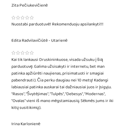
Zita Pečiukevičienė
Nuostabi parduotuvė! Rekomenduoju apsilankyti!!!
Edita Radvilavičiūtė - Utarienė
Kai tik lankausi Druskininkuose, visada užsuku į šią
parduotuvę. Galima užsisakyti ir internetu, bet man
patinka apžiūrėti naujienas, prisimatuoti ir smagiai
pabendrauti:). Čia perku daugiau nei 10 metų! Kadangi
labiausiai patinka auskarai tai dažniausiai juos ir įsigyju.
"Rasos", "Švytėjimas", "Tulpės", "Debesys", "Modernas",
"Ovalas" vieni iš mano mėgstamiausių. Sėkmės jums ir iki
kitų susitikimų:).
Irina Karlonienė