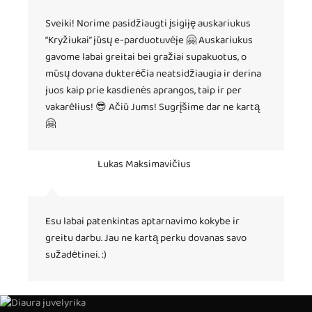
Sveiki! Norime pasidžiaugti įsigiję auskariukus
“Kryžiukai” jūsų e-parduotuvėje 🤗 Auskariukus
gavome labai greitai bei gražiai supakuotus, o
mūsų dovana dukterėčia neatsidžiaugia ir derina
juos kaip prie kasdienės aprangos, taip ir per
vakarėlius! 😎 Ačiū Jums! Sugrįšime dar ne kartą
🤗
Lukas Maksimavičius
Esu labai patenkintas aptarnavimo kokybe ir
greitu darbu. Jau ne kartą perku dovanas savo
sužadėtinei. :)