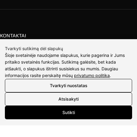
KONTAKTAI
Tel. nr.:
+37061588580
Tvarkyti sutikimą dėl slapukų
Šioje svetainėje naudojame slapukus, kurie pagerina ir Jums
El. paštas:
info@diaura.lt
pritaiko svetainės funkcijas. Sutikimą galėsite, bet kada
atšaukti, o slapukus ištrinti susisiekus su mumis. Daugiau
M.K.Čiurlionio g. 50
informacijos rasite perskaitę mūsų
privatumo politiką
.
P/C Aidas “Diaura” Druskininkai
Tvarkyti nuostatas
REKVIZITAI
Atsisakyti
UAB Eidvina
Sutikti
Įm.kodas 304176340
Gailiūnų g. 45, Druskininkai