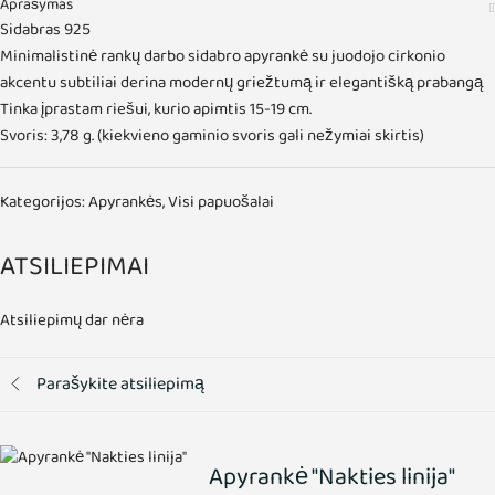
Aprašymas
Sidabras 925
Minimalistinė rankų darbo sidabro apyrankė su juodojo cirkonio
akcentu subtiliai derina modernų griežtumą ir elegantišką prabangą
Tinka įprastam riešui, kurio apimtis 15-19 cm.
Svoris: 3,78 g. (kiekvieno gaminio svoris gali nežymiai skirtis)
Kategorijos:
Apyrankės
,
Visi papuošalai
ATSILIEPIMAI
Atsiliepimų dar nėra
Parašykite atsiliepimą
Apyrankė "Nakties linija"