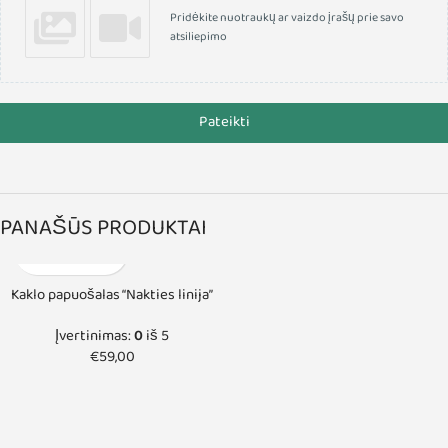
Pridėkite nuotraukų ar vaizdo įrašų prie savo
atsiliepimo
Pateikti
PANAŠŪS PRODUKTAI
Kaklo papuošalas “Nakties linija”
Įvertinimas:
0
iš 5
€
59,00