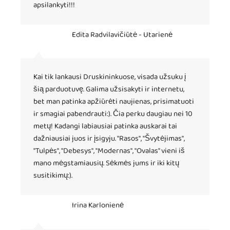
apsilankyti!!!
Edita Radvilavičiūtė - Utarienė
Kai tik lankausi Druskininkuose, visada užsuku į
šią parduotuvę. Galima užsisakyti ir internetu,
bet man patinka apžiūrėti naujienas, prisimatuoti
ir smagiai pabendrauti:). Čia perku daugiau nei 10
metų! Kadangi labiausiai patinka auskarai tai
dažniausiai juos ir įsigyju. "Rasos", "Švytėjimas",
"Tulpės", "Debesys", "Modernas", "Ovalas" vieni iš
mano mėgstamiausių. Sėkmės jums ir iki kitų
susitikimų:).
Irina Karlonienė