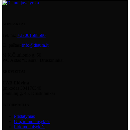
KONTAKTAI
Tel. nr.:
+37061588580
El. paštas:
info@diaura.lt
M.K.Čiurlionio g. 50
P/C Aidas “Diaura” Druskininkai
REKVIZITAI
UAB Eidvina
Įm.kodas 304176340
Gailiūnų g. 45, Druskininkai
INFORMACIJA
Pristatymas
Grąžinimo taisyklės
Pirkimo taisyklės