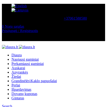
SUSISIEKITE SU MUMIS
+37061588580
0
Norų sąrašas
Prisijungti / Registruotis
NEMOKAMAS PRISTATYMAS LIETUVOJE NUO
60 €
Diaura
Naujausi gaminiai
Perkamiausi gaminiai
Auskarai
Apyrankės
Žiedai
Grandinėlės\Kaklo papuošalai
Perlai
Išpardavimas
Dovanų kuponas
Gintaras
Search