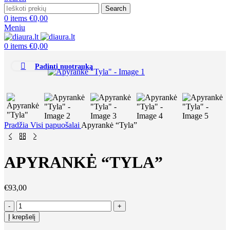
Search
0
items
€
0,00
Meniu
0
items
€
0,00
Padinti nuotrauką
Pradžia
Visi papuošalai
Apyrankė “Tyla”
APYRANKĖ “TYLA”
€
93,00
produkto
kiekis:
Į krepšelį
Apyrankė