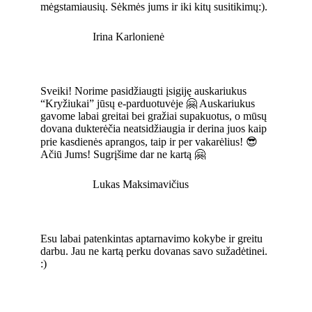
mėgstamiausių. Sėkmės jums ir iki kitų susitikimų:).
Irina Karlonienė
Sveiki! Norime pasidžiaugti įsigiję auskariukus
“Kryžiukai” jūsų e-parduotuvėje 🤗 Auskariukus
gavome labai greitai bei gražiai supakuotus, o mūsų
dovana dukterėčia neatsidžiaugia ir derina juos kaip
prie kasdienės aprangos, taip ir per vakarėlius! 😎
Ačiū Jums! Sugrįšime dar ne kartą 🤗
Lukas Maksimavičius
Esu labai patenkintas aptarnavimo kokybe ir greitu
darbu. Jau ne kartą perku dovanas savo sužadėtinei.
:)