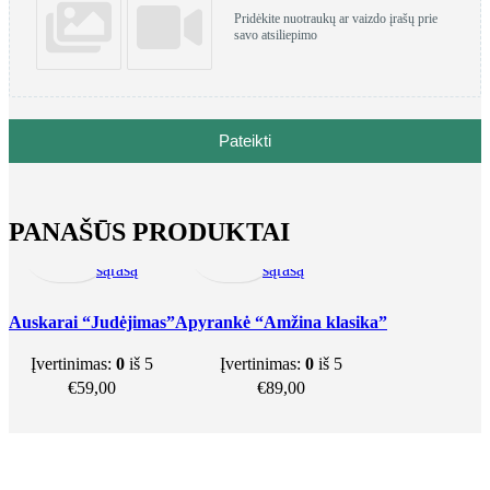
Pridėkite nuotraukų ar vaizdo įrašų prie
savo atsiliepimo
Pateikti
Į
Greita
Pridėti
Į
Greita
Pridėti
krepšelį
peržiūra
į
krepšelį
peržiūra
į
PANAŠŪS PRODUKTAI
norų
norų
sąrašą
sąrašą
Auskarai “Judėjimas”
Apyrankė “Amžina klasika”
Įvertinimas:
0
iš 5
Įvertinimas:
0
iš 5
€
59,00
€
89,00