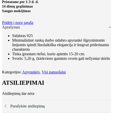
"Tyla"
Pristatome per 1-3 d. d.
14 dienų grąžinimas
Saugus mokėjimas
Pridėti į norų sąrašą
Aprašymas
Sidabras 925
Minimalistinė rankų darbo sidabro apyrankė išgrynintomis
linijomis spindi šiuolaikiška elegancija ir lengvai priderinamu
charakteriu
Tinka įprastam riešui, kurio apimtis 15-20 cm.
Svoris: 5,26 g. (kiekvieno gaminio svoris gali nežymiai skirtis
Kategorijos:
Apyrankės
,
Visi papuošalai
ATSILIEPIMAI
Atsiliepimų dar nėra
Parašykite atsiliepimą