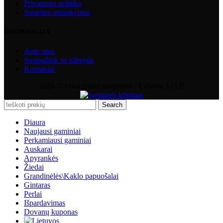
Privatumo politika
Sutarties atsisakymas
INFORMACIJA
Apie mus
Susipažink su kūrėjais
Kontaktai
2026 © visos teisės saugomos | Eidvina, UAB
Search
Diaura
Naujausi gaminiai
Perkamiausi gaminiai
Auskarai
Apyrankės
Žiedai
Grandinėlės\Kaklo papuošalai
Gintaras
Perlai
Išpardavimas
Dovanų kuponas