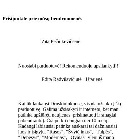
Prisijunkite prie mūsų bendruomenės
Zita Pečiukevičienė
Nuostabi parduotuvė! Rekomenduoju apsilankyti!!!
Edita Radvilavičiūtė - Utarienė
Kai tik lankausi Druskininkuose, visada užsuku į šią
parduotuvę. Galima užsisakyti ir internetu, bet man
patinka apžiūrėti naujienas, prisimatuoti ir smagiai
pabendrauti:). Čia perku daugiau nei 10 metų!
Kadangi labiausiai patinka auskarai tai dažniausiai
juos ir įsigyju. "Rasos", "Švytėjimas", "Tulpės",
"Debesys", "Modernas", "Ovalas" vieni iš mano