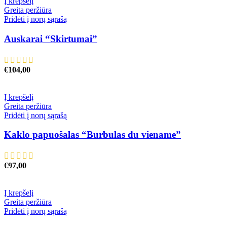
Į krepšelį
Greita peržiūra
Pridėti į norų sąrašą
Auskarai “Skirtumai”
€
104,00
Į krepšelį
Greita peržiūra
Pridėti į norų sąrašą
Kaklo papuošalas “Burbulas du viename”
€
97,00
Į krepšelį
Greita peržiūra
Pridėti į norų sąrašą