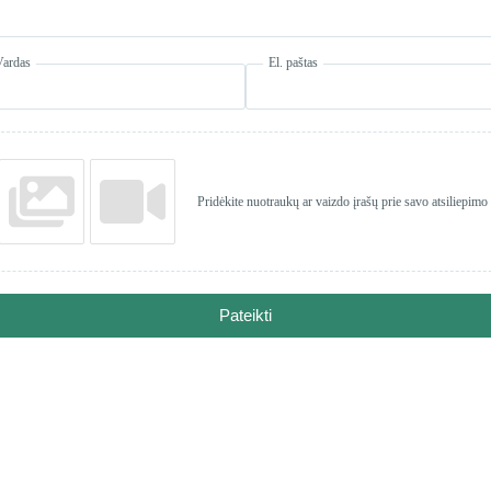
Vardas
El. paštas
Pridėkite nuotraukų ar vaizdo įrašų prie savo atsiliepimo
Pateikti