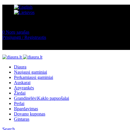
0
Norų sąrašas
Prisijungti / Registruotis
Diaura
Naujausi gaminiai
Perkamiausi gaminiai
Auskarai
Apyrankės
Žiedai
Grandinėlės\Kaklo papuošalai
Perlai
Išpardavimas
Dovanų kuponas
Gintaras
Search