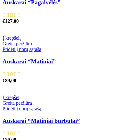
Auskarai “Pagalvėlės”
€
127,00
Į krepšelį
Greita peržiūra
Pridėti į norų sąrašą
Auskarai “Matiniai”
€
89,00
Į krepšelį
Greita peržiūra
Pridėti į norų sąrašą
Auskarai “Matiniai burbulai”
€
56,00