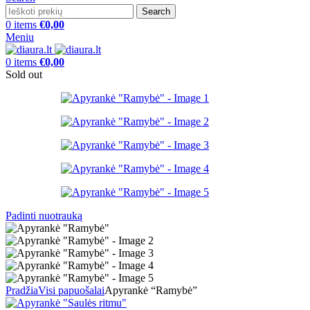
Search
0
items
€
0,00
Meniu
0
items
€
0,00
Sold out
Padinti nuotrauką
Pradžia
Visi papuošalai
Apyrankė “Ramybė”