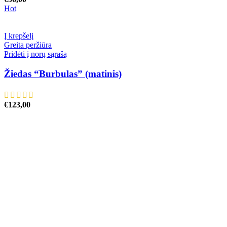
Hot
Į krepšelį
Greita peržiūra
Pridėti į norų sąrašą
Žiedas “Burbulas” (matinis)
€
123,00