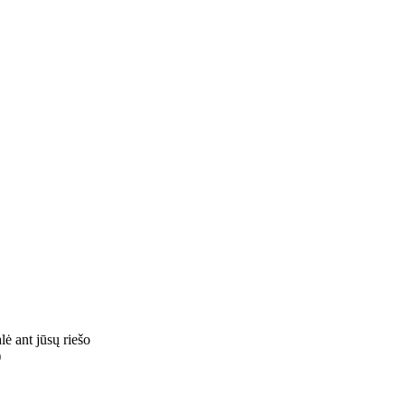
lė ant jūsų riešo
)