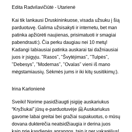
Edita Radvilavičiūtė - Utarienė
Kai tik lankausi Druskininkuose, visada užsuku į šią
parduotuvę. Galima užsisakyti ir internetu, bet man
patinka apžiūrėti naujienas, prisimatuoti ir smagiai
pabendrauti:). Čia perku daugiau nei 10 metų!
Kadangi labiausiai patinka auskarai tai dažniausiai
juos ir įsigyju. "Rasos", "Švytėjimas", "Tulpės",
"Debesys", "Modernas", "Ovalas" vieni iš mano
mėgstamiausių. Sėkmės jums ir iki kitų susitikimų:).
Irina Karlonienė
Sveiki! Norime pasidžiaugti įsigiję auskariukus
“Kryžiukai” jūsų e-parduotuvėje 🤗 Auskariukus
gavome labai greitai bei gražiai supakuotus, o mūsų
dovana dukterėčia neatsidžiaugia ir derina juos
kaip prie kasdienės aprangos, taip ir per vakarėlius!