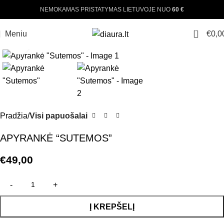
NEMOKAMAS PRISTATYMAS LIETUVOJE NUO
60 €
0
Meniu
€
0,0
Padinti nuotrauką
Pradžia
Visi papuošalai
APYRANKĖ “SUTEMOS”
€
49,00
Į KREPŠELĮ