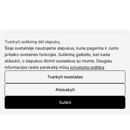
M.K.Čiurlionio g. 50
P/C Aidas “Diaura” Druskininkai
REKVIZITAI
UAB Eidvina
Tvarkyti sutikimą dėl slapukų
Įm.kodas 304176340
Šioje svetainėje naudojame slapukus, kurie pagerina ir Jums
Gailiūnų g. 45, Druskininkai
pritaiko svetainės funkcijas. Sutikimą galėsite, bet kada
atšaukti, o slapukus ištrinti susisiekus su mumis. Daugiau
INFORMACIJA
informacijos rasite perskaitę mūsų
privatumo politiką
.
Tvarkyti nuostatas
Pristatymas
Grąžinimo taisyklės
Atsisakyti
Pirkimo taisyklės
Privatumo politika
Sutikti
Sutarties atsisakymas
INFORMACIJA