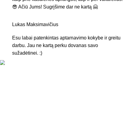
😎 Ačiū Jums! Sugrįšime dar ne kartą 🤗
Lukas Maksimavičius
Esu labai patenkintas aptarnavimo kokybe ir greitu
darbu. Jau ne kartą perku dovanas savo
sužadėtinei. :)
KONTAKTAI
Tel. nr.:
+37061588580
El. paštas:
info@diaura.lt