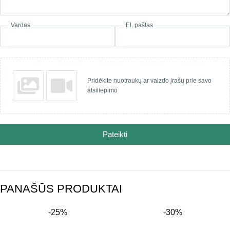
Vardas
El. paštas
Pridėkite nuotraukų ar vaizdo įrašų prie savo
atsiliepimo
Pateikti
PANAŠŪS PRODUKTAI
-25%
-30%