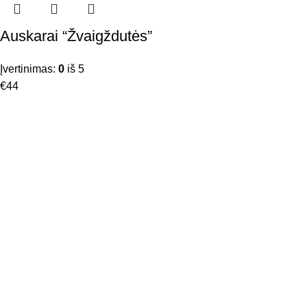
Auskarai “Žvaigždutės”
Įvertinimas:
0
iš 5
€
44