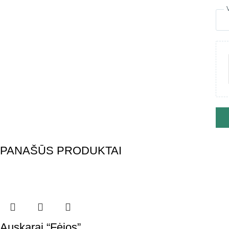
PANAŠŪS PRODUKTAI
Auskarai “Fėjos”