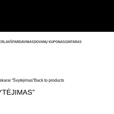
ERLAI
IŠPARDAVIMAS
DOVANŲ KUPONAS
GINTARAS
skarai “Švytėjimas”
Back to products
YTĖJIMAS”