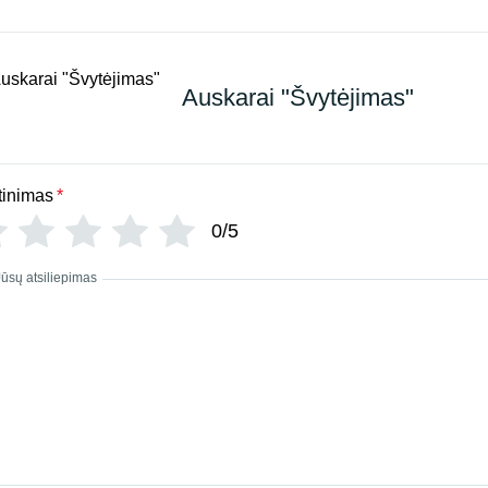
Auskarai "Švytėjimas"
tinimas
*
0/5
Jūsų atsiliepimas