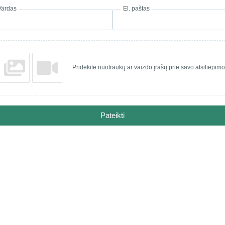
Vardas
El. paštas
Pridėkite nuotraukų ar vaizdo įrašų prie savo atsiliepimo
Pateikti