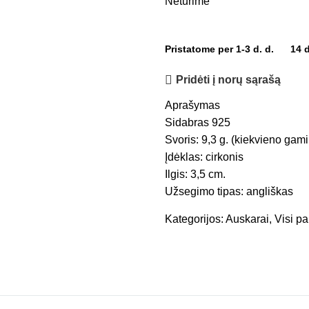
Neturime
Pristatome per 1-3 d. d.
14 
Pridėti į norų sąrašą
Aprašymas
Sidabras 925
Svoris: 9,3 g. (kiekvieno gamin
Įdėklas: cirkonis
Ilgis: 3,5 cm.
Užsegimo tipas: angliškas
Kategorijos:
Auskarai
,
Visi p