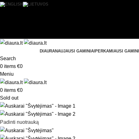
0
Norų sąrašas
Prisijungti / Registruotis
DIAURA
NAUJAUSI GAMINIAI
PERKAMIAUSI GAMINI
Search
0
items
€
0
Meniu
0
items
€
0
Sold out
Padinti nuotrauką