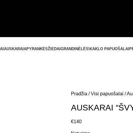
SUSISIEKITE SU MUMIS
+37061588580
NEMOKAMAS PRISTATYMAS LIETUVOJE NUO
60 €
AI
AUSKARAI
APYRANKĖS
ŽIEDAI
GRANDINĖLĖS\KAKLO PAPUOŠALAI
P
Pradžia
Visi papuošalai
Au
AUSKARAI “ŠV
€
140