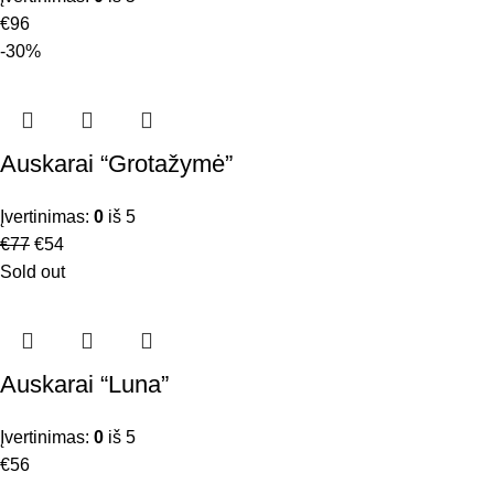
€
96
-30%
Auskarai “Grotažymė”
Įvertinimas:
0
iš 5
€
77
€
54
Sold out
Auskarai “Luna”
Įvertinimas:
0
iš 5
€
56