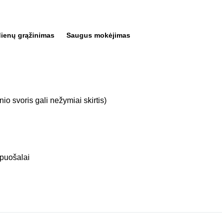
dienų grąžinimas
Saugus mokėjimas
io svoris gali nežymiai skirtis)
apuošalai