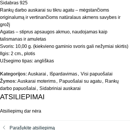
Sidabras 925
Rankų darbo auskarai su tikru agatu – mėgstančioms
originalumą ir vertinančioms natūralaus akmens savybes ir
grožį
Agatas – stiprus apsaugos akmuo, naudojamas kaip
talismanas ir amuletas
Svoris: 10,00 g. (kiekvieno gaminio svoris gali nežymiai skirtis)
Ilgis: 2 cm., plotis
Užsegimo tipas: angliškas
Kategorijos:
Auskarai
,
Išpardavimas
,
Visi papuošalai
Žymos:
Auskarai moterims
,
Papuošalai su agatu
,
Rankų
darbo papuošalai
,
Sidabriniai auskarai
ATSILIEPIMAI
Atsiliepimų dar nėra
Parašykite atsiliepimą