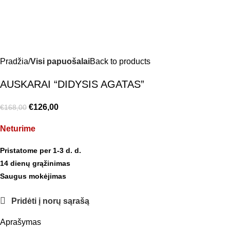
Pradžia
Visi papuošalai
Back to products
AUSKARAI “DIDYSIS AGATAS”
€
126,00
€
168,00
Neturime
Pristatome per 1-3 d. d.
14 dienų grąžinimas
Saugus mokėjimas
Pridėti į norų sąrašą
Aprašymas