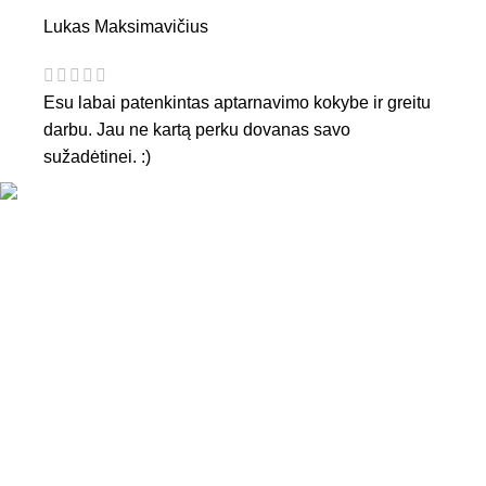
Lukas Maksimavičius
Esu labai patenkintas aptarnavimo kokybe ir greitu
darbu. Jau ne kartą perku dovanas savo
sužadėtinei. :)
KONTAKTAI
Tel. nr.:
+37061588580
El. paštas:
info@diaura.lt
M.K.Čiurlionio g. 50