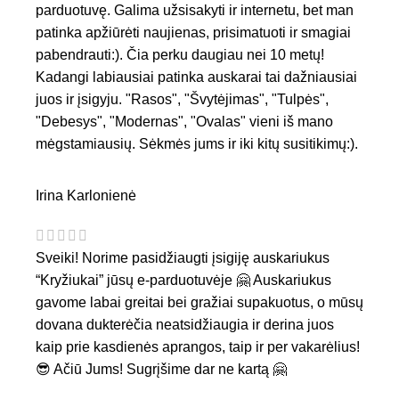
parduotuvę. Galima užsisakyti ir internetu, bet man
patinka apžiūrėti naujienas, prisimatuoti ir smagiai
pabendrauti:). Čia perku daugiau nei 10 metų!
Kadangi labiausiai patinka auskarai tai dažniausiai
juos ir įsigyju. "Rasos", "Švytėjimas", "Tulpės",
"Debesys", "Modernas", "Ovalas" vieni iš mano
mėgstamiausių. Sėkmės jums ir iki kitų susitikimų:).
Irina Karlonienė
Sveiki! Norime pasidžiaugti įsigiję auskariukus
“Kryžiukai” jūsų e-parduotuvėje 🤗 Auskariukus
gavome labai greitai bei gražiai supakuotus, o mūsų
dovana dukterėčia neatsidžiaugia ir derina juos
kaip prie kasdienės aprangos, taip ir per vakarėlius!
😎 Ačiū Jums! Sugrįšime dar ne kartą 🤗