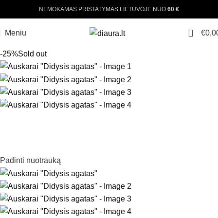
NEMOKAMAS PRISTATYMAS LIETUVOJE NUO
60 €
0
Meniu
€
0,0
-25%
Sold out
Padinti nuotrauką