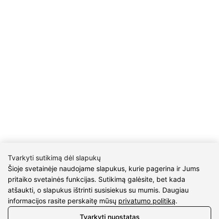
P/C Aidas “Diaura” Druskininkai
REKVIZITAI
UAB Eidvina
Įm.kodas 304176340
Gailiūnų g. 45, Druskininkai
INFORMACIJA
Pristatymas
Grąžinimo taisyklės
Pirkimo taisyklės
Privatumo politika
Tvarkyti sutikimą dėl slapukų
Šioje svetainėje naudojame slapukus, kurie pagerina ir Jums
Sutarties atsisakymas
pritaiko svetainės funkcijas. Sutikimą galėsite, bet kada
INFORMACIJA
atšaukti, o slapukus ištrinti susisiekus su mumis. Daugiau
informacijos rasite perskaitę mūsų
privatumo politiką
.
Apie mus
Tvarkyti nuostatas