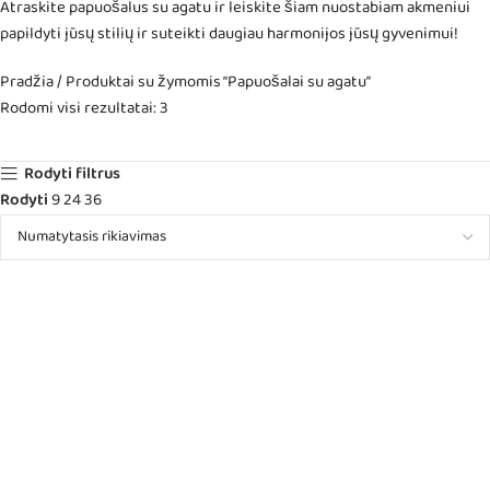
Atraskite papuošalus su agatu ir leiskite šiam nuostabiam akmeniui
papildyti jūsų stilių ir suteikti daugiau harmonijos jūsų gyvenimui!
Pradžia
Produktai su žymomis “Papuošalai su agatu”
Rodomi visi rezultatai: 3
Rodyti filtrus
Rodyti
9
24
36