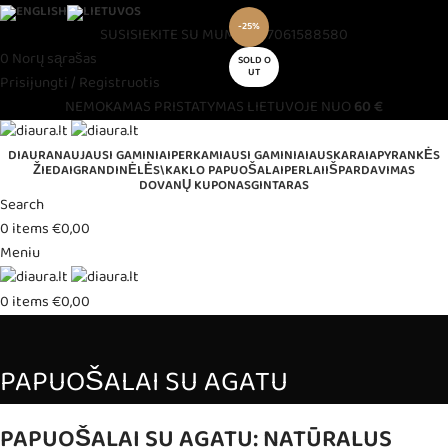
-25%
SUSISIEKITE SU MUMIS
+37061588580
0
Norų sąrašas
SOLD O
UT
Prisijungti / Registruotis
NEMOKAMAS PRISTATYMAS LIETUVOJE NUO
60 €
DIAURA
NAUJAUSI GAMINIAI
PERKAMIAUSI GAMINIAI
AUSKARAI
APYRANKĖS
ŽIEDAI
GRANDINĖLĖS\KAKLO PAPUOŠALAI
PERLAI
IŠPARDAVIMAS
DOVANŲ KUPONAS
GINTARAS
Search
0
items
€
0,00
Meniu
0
items
€
0,00
PAPUOŠALAI SU AGATU
PAPUOŠALAI SU AGATU: NATŪRALUS