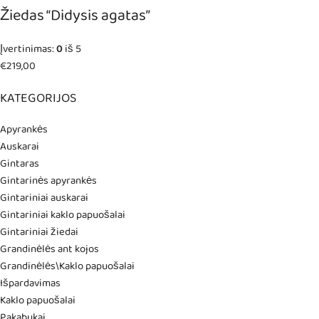
Žiedas “Didysis agatas”
Įvertinimas:
0
iš 5
€
219,00
KATEGORIJOS
Apyrankės
Auskarai
Gintaras
Gintarinės apyrankės
Gintariniai auskarai
Gintariniai kaklo papuošalai
Gintariniai žiedai
Grandinėlės ant kojos
Grandinėlės\Kaklo papuošalai
Išpardavimas
Kaklo papuošalai
Pakabukai