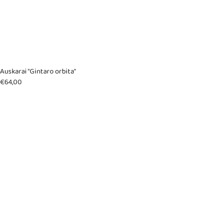
Auskarai "Gintaro orbita"
€
64,00