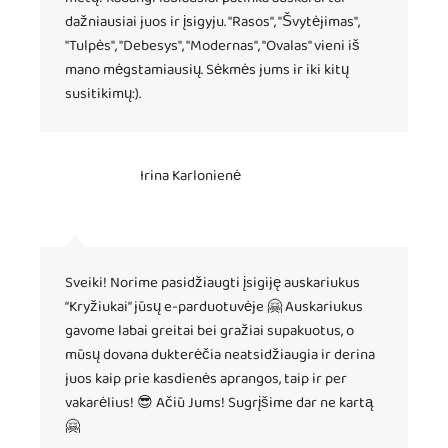
dažniausiai juos ir įsigyju. "Rasos", "Švytėjimas",
"Tulpės", "Debesys", "Modernas", "Ovalas" vieni iš
mano mėgstamiausių. Sėkmės jums ir iki kitų
susitikimų:).
Irina Karlonienė
Sveiki! Norime pasidžiaugti įsigiję auskariukus
“Kryžiukai” jūsų e-parduotuvėje 🤗 Auskariukus
gavome labai greitai bei gražiai supakuotus, o
mūsų dovana dukterėčia neatsidžiaugia ir derina
juos kaip prie kasdienės aprangos, taip ir per
vakarėlius! 😎 Ačiū Jums! Sugrįšime dar ne kartą
🤗