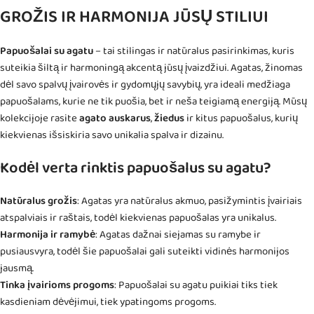
GROŽIS IR HARMONIJA JŪSŲ STILIUI
Papuošalai su agatu
– tai stilingas ir natūralus pasirinkimas, kuris
suteikia šiltą ir harmoningą akcentą jūsų įvaizdžiui. Agatas, žinomas
dėl savo spalvų įvairovės ir gydomųjų savybių, yra ideali medžiaga
papuošalams, kurie ne tik puošia, bet ir neša teigiamą energiją. Mūsų
kolekcijoje rasite
agato
auskarus
,
žiedus
ir kitus papuošalus, kurių
kiekvienas išsiskiria savo unikalia spalva ir dizainu.
Kodėl verta rinktis papuošalus su agatu?
Natūralus grožis
: Agatas yra natūralus akmuo, pasižymintis įvairiais
atspalviais ir raštais, todėl kiekvienas papuošalas yra unikalus.
Harmonija ir ramybė
: Agatas dažnai siejamas su ramybe ir
pusiausvyra, todėl šie papuošalai gali suteikti vidinės harmonijos
jausmą.
Tinka įvairioms progoms
: Papuošalai su agatu puikiai tiks tiek
kasdieniam dėvėjimui, tiek ypatingoms progoms.