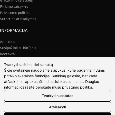
Grąžinimo taisyklės
Pirkimo taisyklės
Privatumo politika
Sutarties atsisakymas
INFORMACIJA
Apie mus
Susipažink su kūrėjais
Kontaktai
2026 © visos teisės saugomos | Eidvina, UAB
Tvarkyti sutikimą dėl slapukų
Šioje svetainėje naudojame slapukus, kurie pagerina ir Jums
pritaiko svetainės funkcijas. Sutikimą galėsite, bet kada
atšaukti, o slapukus ištrinti susisiekus su mumis. Daugiau
informacijos rasite perskaitę mūsų
privatumo politiką
.
Tvarkyti nuostatas
Atsisakyti