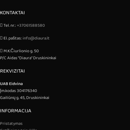
KONTAKTAI
Tel. nr.:
+37061588580
El. paštas:
info@diaura.lt
M.K.Čiurlionio g. 50
P/C Aidas “Diaura” Druskininkai
REKVIZITAI
UAB Eidvina
Įm.kodas 304176340
Gailiūnų g. 45, Druskininkai
INFORMACIJA
Pristatymas