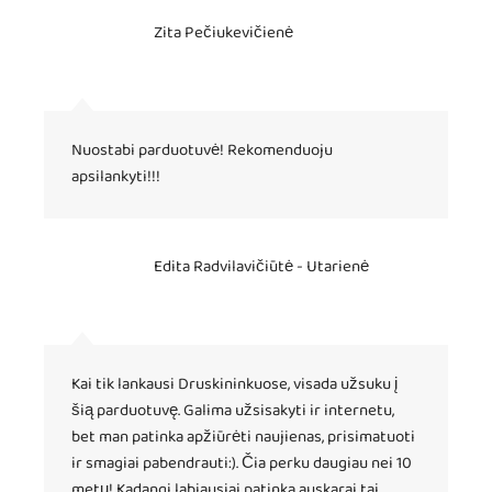
Zita Pečiukevičienė
Nuostabi parduotuvė! Rekomenduoju
apsilankyti!!!
Edita Radvilavičiūtė - Utarienė
Kai tik lankausi Druskininkuose, visada užsuku į
šią parduotuvę. Galima užsisakyti ir internetu,
bet man patinka apžiūrėti naujienas, prisimatuoti
ir smagiai pabendrauti:). Čia perku daugiau nei 10
metų! Kadangi labiausiai patinka auskarai tai