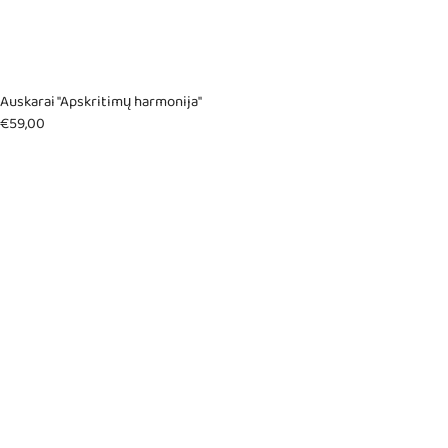
Auskarai "Apskritimų harmonija"
€
59,00