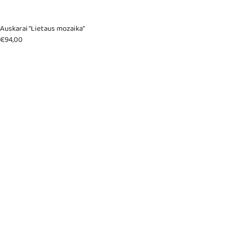
Auskarai "Lietaus mozaika"
€
94,00