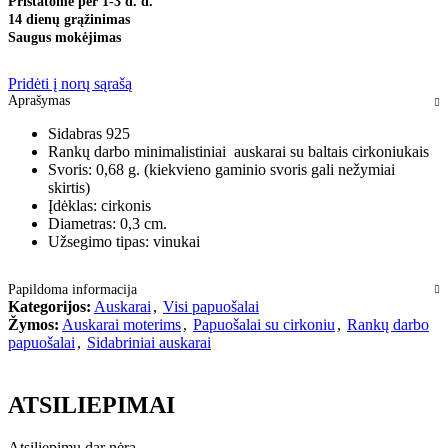
Pristatome per 1-3 d. d.
14 dienų grąžinimas
Saugus mokėjimas
Pridėti į norų sąrašą
Aprašymas
Sidabras 925
Rankų darbo minimalistiniai auskarai su baltais cirkoniukais
Svoris: 0,68 g. (kiekvieno gaminio svoris gali nežymiai
skirtis)
Įdėklas: cirkonis
Diametras: 0,3 cm.
Užsegimo tipas: vinukai
Papildoma informacija
Kategorijos:
Auskarai
,
Visi papuošalai
Žymos:
Auskarai moterims
,
Papuošalai su cirkoniu
,
Rankų darbo
papuošalai
,
Sidabriniai auskarai
ATSILIEPIMAI
Atsiliepimų dar nėra