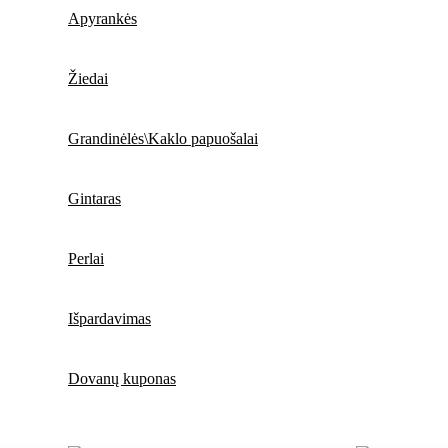
Apyrankės
Žiedai
Grandinėlės\Kaklo papuošalai
Gintaras
Perlai
Išpardavimas
Dovanų kuponas