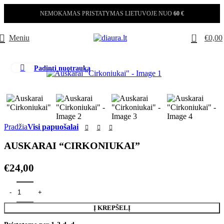
NEMOKAMAS PRISTATYMAS LIETUVOJE NUO
60 €
0
Meniu
€
0,00
Padinti nuotrauką
Pradžia
Visi papuošalai
AUSKARAI “CIRKONIUKAI”
€
24,00
produkto kiekis: Auskarai "Cirkoniukai"
Į KREPŠELĮ