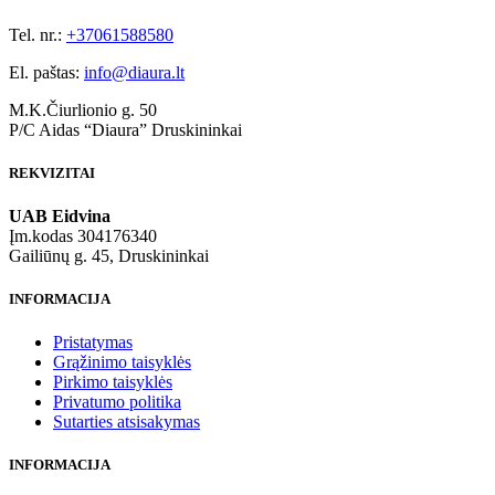
Tel. nr.:
+37061588580
El. paštas:
info@diaura.lt
M.K.Čiurlionio g. 50
P/C Aidas “Diaura” Druskininkai
REKVIZITAI
UAB Eidvina
Įm.kodas 304176340
Gailiūnų g. 45, Druskininkai
INFORMACIJA
Pristatymas
Grąžinimo taisyklės
Pirkimo taisyklės
Privatumo politika
Sutarties atsisakymas
INFORMACIJA