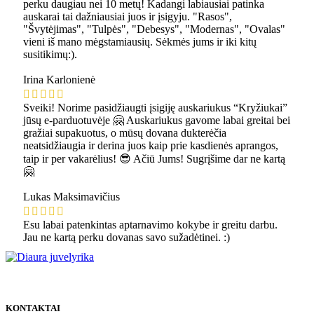
perku daugiau nei 10 metų! Kadangi labiausiai patinka
auskarai tai dažniausiai juos ir įsigyju. "Rasos",
"Švytėjimas", "Tulpės", "Debesys", "Modernas", "Ovalas"
vieni iš mano mėgstamiausių. Sėkmės jums ir iki kitų
susitikimų:).
Irina Karlonienė
Sveiki! Norime pasidžiaugti įsigiję auskariukus “Kryžiukai”
jūsų e-parduotuvėje 🤗 Auskariukus gavome labai greitai bei
gražiai supakuotus, o mūsų dovana dukterėčia
neatsidžiaugia ir derina juos kaip prie kasdienės aprangos,
taip ir per vakarėlius! 😎 Ačiū Jums! Sugrįšime dar ne kartą
🤗
Lukas Maksimavičius
Esu labai patenkintas aptarnavimo kokybe ir greitu darbu.
Jau ne kartą perku dovanas savo sužadėtinei. :)
KONTAKTAI