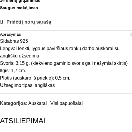
14 dienų grąžinimas
Saugus mokėjimas
Pridėti į norų sąrašą
Aprašymas
Sidabras 925
Lengvai lenkti, lygaus paviršiaus rankų darbo auskarai su
anglišku užsegimu
Svoris: 3,15 g. (kiekvieno gaminio svoris gali nežymiai skirtis)
Ilgis: 1,7 cm.
Plotis (auskaro iš priekio): 0,5 cm.
Užsegimo tipas: angliškas
Kategorijos:
Auskarai
,
Visi papuošalai
ATSILIEPIMAI