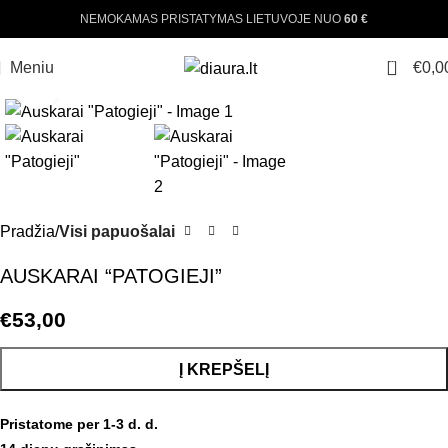
NEMOKAMAS PRISTATYMAS LIETUVOJE NUO
60 €
0
Meniu
€
0,0
Padinti nuotrauką
Pradžia
Visi papuošalai
AUSKARAI “PATOGIEJI”
€
53,00
Į KREPŠELĮ
Pristatome per 1-3 d. d.