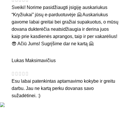
Sveiki! Norime pasidžiaugti įsigiję auskariukus
“Kryžiukai” jūsų e-parduotuvėje 🤗 Auskariukus
gavome labai greitai bei gražiai supakuotus, o mūsų
dovana dukterėčia neatsidžiaugia ir derina juos
kaip prie kasdienės aprangos, taip ir per vakarėlius!
😎 Ačiū Jums! Sugrįšime dar ne kartą 🤗
Lukas Maksimavičius
Esu labai patenkintas aptarnavimo kokybe ir greitu
darbu. Jau ne kartą perku dovanas savo
sužadėtinei. :)