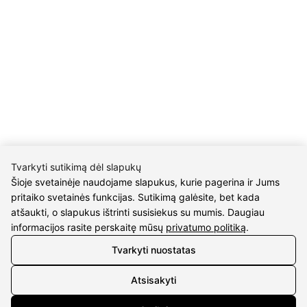
KONTAKTAI
Tel. nr.:
+37061588580
El. paštas:
info@diaura.lt
M.K.Čiurlionio g. 50
P/C Aidas “Diaura” Druskininkai
Tvarkyti sutikimą dėl slapukų
REKVIZITAI
Šioje svetainėje naudojame slapukus, kurie pagerina ir Jums
pritaiko svetainės funkcijas. Sutikimą galėsite, bet kada
UAB Eidvina
atšaukti, o slapukus ištrinti susisiekus su mumis. Daugiau
Įm.kodas 304176340
informacijos rasite perskaitę mūsų
privatumo politiką
.
Gailiūnų g. 45, Druskininkai
Tvarkyti nuostatas
INFORMACIJA
Atsisakyti
Pristatymas