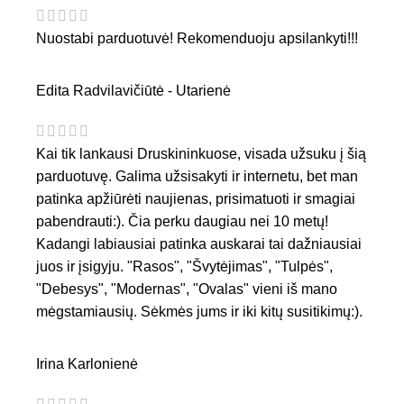
Nuostabi parduotuvė! Rekomenduoju apsilankyti!!!
Edita Radvilavičiūtė - Utarienė
Kai tik lankausi Druskininkuose, visada užsuku į šią
parduotuvę. Galima užsisakyti ir internetu, bet man
patinka apžiūrėti naujienas, prisimatuoti ir smagiai
pabendrauti:). Čia perku daugiau nei 10 metų!
Kadangi labiausiai patinka auskarai tai dažniausiai
juos ir įsigyju. "Rasos", "Švytėjimas", "Tulpės",
"Debesys", "Modernas", "Ovalas" vieni iš mano
mėgstamiausių. Sėkmės jums ir iki kitų susitikimų:).
Irina Karlonienė