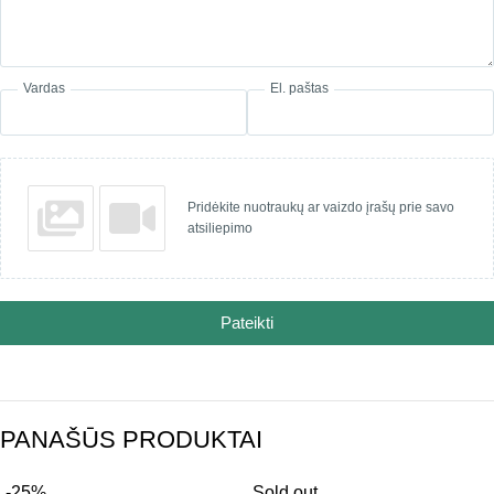
Vardas
El. paštas
Pridėkite nuotraukų ar vaizdo įrašų prie savo
atsiliepimo
Pateikti
PANAŠŪS PRODUKTAI
-25%
Sold out