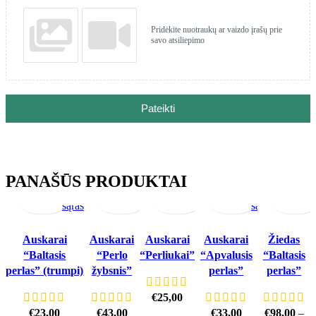
Pridėkite nuotraukų ar vaizdo įrašų prie
savo atsiliepimo
Pateikti
Į
Greita
Pridėti
Į
Greita
Pridėti
Į
Greita
Pridėti
Į
Greita
Pridėti
Pasirinkti
Greit
krepšelį
peržiūra
į
krepšelį
peržiūra
krepšelį
į
peržiūra
krepšelį
į
peržiūra
į
savybes
perži
PANAŠŪS PRODUKTAI
This
norų
norų
norų
norų
product
sąrašą
sąrašą
sąrašą
sąrašą
has
multiple
Auskarai
Auskarai
Auskarai
Auskarai
Žiedas
variants.
“Baltasis
“Perlo
“Perliukai”
“Apvalusis
“Baltasis
The
perlas” (trumpi)
žybsnis”
perlas”
perlas”
options
€
25,00
may
€
23,00
€
43,00
€
33,00
€
98,00
–
be