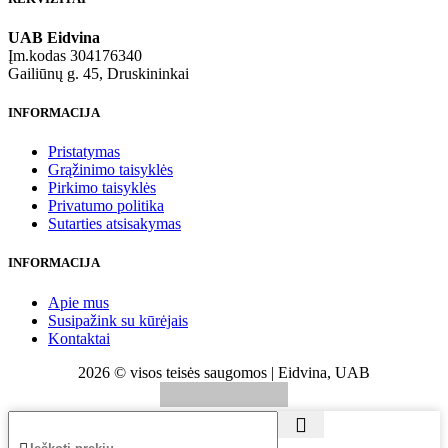
UAB Eidvina
Įm.kodas 304176340
Gailiūnų g. 45, Druskininkai
INFORMACIJA
Pristatymas
Grąžinimo taisyklės
Pirkimo taisyklės
Privatumo politika
Sutarties atsisakymas
INFORMACIJA
Apie mus
Susipažink su kūrėjais
Kontaktai
2026 © visos teisės saugomos | Eidvina, UAB