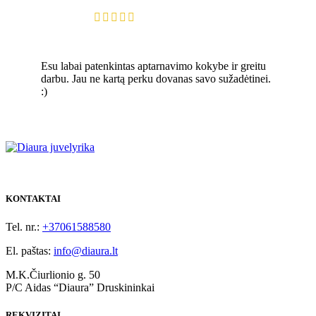
Esu labai patenkintas aptarnavimo kokybe ir greitu
darbu. Jau ne kartą perku dovanas savo sužadėtinei.
:)
KONTAKTAI
Tel. nr.:
+37061588580
El. paštas:
info@diaura.lt
M.K.Čiurlionio g. 50
P/C Aidas “Diaura” Druskininkai
REKVIZITAI