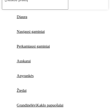
Diaura
Naujausi gaminiai
Perkamiausi gaminiai
Auskarai
Apyrankės
Žiedai
Grandinėlės\Kaklo papuošalai