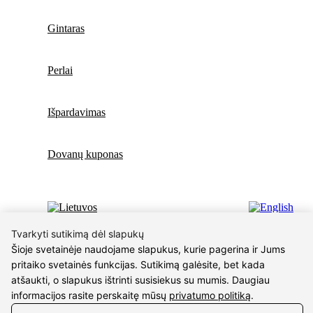
Gintaras
Perlai
Išpardavimas
Dovanų kuponas
Tvarkyti sutikimą dėl slapukų
Norų sąrašas
Šioje svetainėje naudojame slapukus, kurie pagerina ir Jums
pritaiko svetainės funkcijas. Sutikimą galėsite, bet kada
atšaukti, o slapukus ištrinti susisiekus su mumis. Daugiau
Krepšelis
informacijos rasite perskaitę mūsų
privatumo politiką
.
Uždaryti
Prisijungti