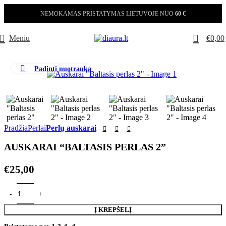
NEMOKAMAS PRISTATYMAS LIETUVOJE NUO
60 €
0
Meniu
€
0,00
Padinti nuotrauką
Pradžia
Perlai
Perlų auskarai
AUSKARAI “BALTASIS PERLAS 2”
€
25,00
produkto kiekis: Auskarai "Baltasis perlas 2"
Į KREPŠELĮ