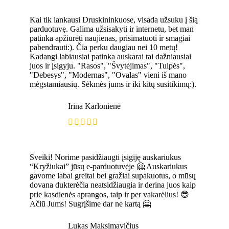
Kai tik lankausi Druskininkuose, visada užsuku į šią
parduotuvę. Galima užsisakyti ir internetu, bet man
patinka apžiūrėti naujienas, prisimatuoti ir smagiai
pabendrauti:). Čia perku daugiau nei 10 metų!
Kadangi labiausiai patinka auskarai tai dažniausiai
juos ir įsigyju. "Rasos", "Švytėjimas", "Tulpės",
"Debesys", "Modernas", "Ovalas" vieni iš mano
mėgstamiausių. Sėkmės jums ir iki kitų susitikimų:).
Irina Karlonienė
Sveiki! Norime pasidžiaugti įsigiję auskariukus
“Kryžiukai” jūsų e-parduotuvėje 🤗 Auskariukus
gavome labai greitai bei gražiai supakuotus, o mūsų
dovana dukterėčia neatsidžiaugia ir derina juos kaip
prie kasdienės aprangos, taip ir per vakarėlius! 😎
Ačiū Jums! Sugrįšime dar ne kartą 🤗
Lukas Maksimavičius