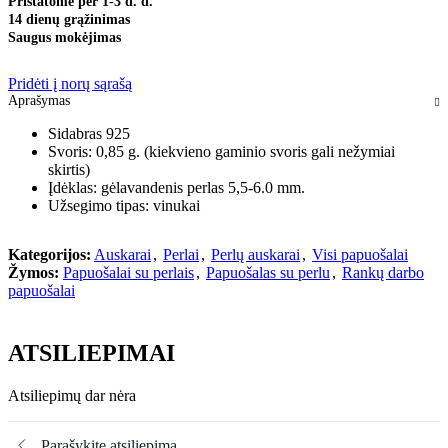
Pristatome per 1-3 d. d.
14 dienų grąžinimas
Saugus mokėjimas
Pridėti į norų sąrašą
Aprašymas
Sidabras 925
Svoris: 0,85 g. (kiekvieno gaminio svoris gali nežymiai
skirtis)
Įdėklas: gėlavandenis perlas 5,5-6.0 mm.
Užsegimo tipas: vinukai
Kategorijos:
Auskarai
,
Perlai
,
Perlų auskarai
,
Visi papuošalai
Žymos:
Papuošalai su perlais
,
Papuošalas su perlu
,
Rankų darbo
papuošalai
ATSILIEPIMAI
Atsiliepimų dar nėra
Parašykite atsiliepimą