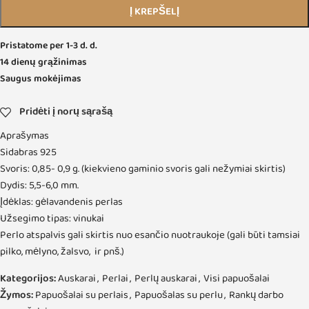
Į KREPŠELĮ
Pristatome per 1-3 d. d.
14 dienų grąžinimas
Saugus mokėjimas
Pridėti į norų sąrašą
Aprašymas
Sidabras 925
Svoris: 0,85- 0,9 g. (kiekvieno gaminio svoris gali nežymiai skirtis)
Dydis: 5,5-6,0 mm.
Įdėklas: gėlavandenis perlas
Užsegimo tipas: vinukai
Perlo atspalvis gali skirtis nuo esančio nuotraukoje (gali būti tamsiai
pilko, mėlyno, žalsvo, ir pnš.)
Kategorijos:
Auskarai
,
Perlai
,
Perlų auskarai
,
Visi papuošalai
Žymos:
Papuošalai su perlais
,
Papuošalas su perlu
,
Rankų darbo