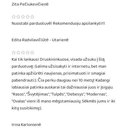
Zita Pečiukevičienė
Nuostabi parduotuvė! Rekomenduoju apsilankyti!!!
Edita Radvilavičiūtė - Utarienė
Kai tik lankausi Druskininkuose, visada užsuku į šią
parduotuvę. Galima užsisakyti ir internetu, bet man
patinka apžiūrėti naujienas, prisimatuoti ir smagiai
pabendrauti:). Čia perku daugiau nei 10 metų! Kadangi
labiausiai patinka auskarai tai dažniausiai juos ir įsigyju.
"Rasos", "Švytėjimas", "Tulpės", "Debesys", "Modernas",
"Ovalas" vieni iš mano mėgstamiausių. Sėkmės jums ir iki
kitų susitikimų:).
Irina Karlonienė