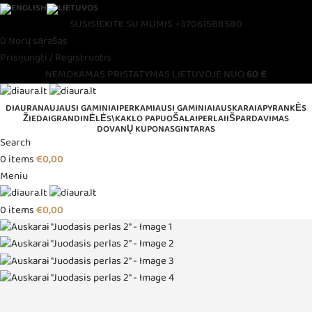
SUSISIEKITE SU MUMIS
+37061588580
0
Norų sąrašas
Prisijungti / Registruotis
NEMOKAMAS PRISTATYMAS LIETUVOJE NUO
60 €
DIAURA
NAUJAUSI GAMINIAI
PERKAMIAUSI GAMINIAI
AUSKARAI
APYRANKĖS
ŽIEDAI
GRANDINĖLĖS\KAKLO PAPUOŠALAI
PERLAI
IŠPARDAVIMAS
DOVANŲ KUPONAS
GINTARAS
Search
0
items
€
0,00
Meniu
0
items
€
0,00