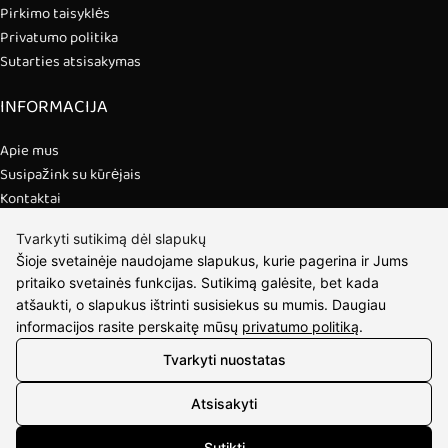
Pirkimo taisyklės
Privatumo politika
Sutarties atsisakymas
INFORMACIJA
Apie mus
Susipažink su kūrėjais
Kontaktai
2026 © visos teisės saugomos | Eidvina, UAB
Tvarkyti sutikimą dėl slapukų
Šioje svetainėje naudojame slapukus, kurie pagerina ir Jums
pritaiko svetainės funkcijas. Sutikimą galėsite, bet kada
atšaukti, o slapukus ištrinti susisiekus su mumis. Daugiau
informacijos rasite perskaitę mūsų
privatumo politiką
.
Tvarkyti nuostatas
Atsisakyti
Sutikti