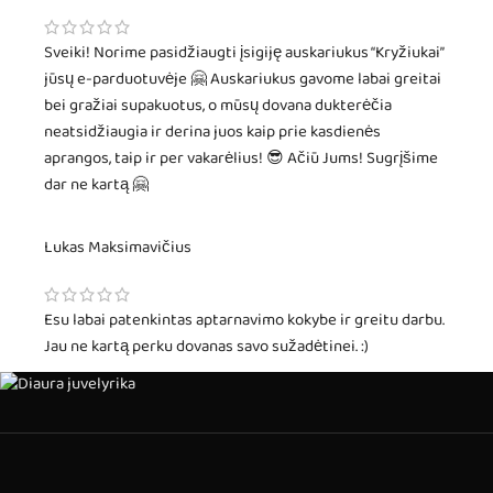
Sveiki! Norime pasidžiaugti įsigiję auskariukus “Kryžiukai”
jūsų e-parduotuvėje 🤗 Auskariukus gavome labai greitai
bei gražiai supakuotus, o mūsų dovana dukterėčia
neatsidžiaugia ir derina juos kaip prie kasdienės
aprangos, taip ir per vakarėlius! 😎 Ačiū Jums! Sugrįšime
dar ne kartą 🤗
Lukas Maksimavičius
Esu labai patenkintas aptarnavimo kokybe ir greitu darbu.
Jau ne kartą perku dovanas savo sužadėtinei. :)