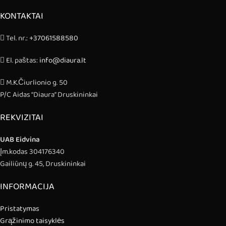
KONTAKTAI
Tel. nr.:
+37061588580
El. paštas:
info@diaura.lt
M.K.Čiurlionio g. 50
P/C Aidas “Diaura” Druskininkai
REKVIZITAI
UAB Eidvina
Įm.kodas 304176340
Gailiūnų g. 45, Druskininkai
INFORMACIJA
Pristatymas
Grąžinimo taisyklės