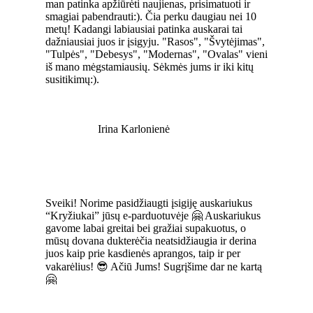
man patinka apžiūrėti naujienas, prisimatuoti ir
smagiai pabendrauti:). Čia perku daugiau nei 10
metų! Kadangi labiausiai patinka auskarai tai
dažniausiai juos ir įsigyju. "Rasos", "Švytėjimas",
"Tulpės", "Debesys", "Modernas", "Ovalas" vieni
iš mano mėgstamiausių. Sėkmės jums ir iki kitų
susitikimų:).
Irina Karlonienė
Sveiki! Norime pasidžiaugti įsigiję auskariukus
“Kryžiukai” jūsų e-parduotuvėje 🤗 Auskariukus
gavome labai greitai bei gražiai supakuotus, o
mūsų dovana dukterėčia neatsidžiaugia ir derina
juos kaip prie kasdienės aprangos, taip ir per
vakarėlius! 😎 Ačiū Jums! Sugrįšime dar ne kartą
🤗