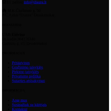
El. paštas:
info@diaura.lt
M.K.Čiurlionio g. 50
P/C Aidas “Diaura” Druskininkai
REKVIZITAI
UAB Eidvina
Įm.kodas 304176340
Gailiūnų g. 45, Druskininkai
INFORMACIJA
Pristatymas
Grąžinimo taisyklės
Pirkimo taisyklės
Privatumo politika
Sutarties atsisakymas
INFORMACIJA
Apie mus
Susipažink su kūrėjais
Kontaktai