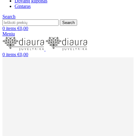
Dovanų kuponas
Gintaras
Search
Search
0
items
€
0,00
Meniu
0
items
€
0,00