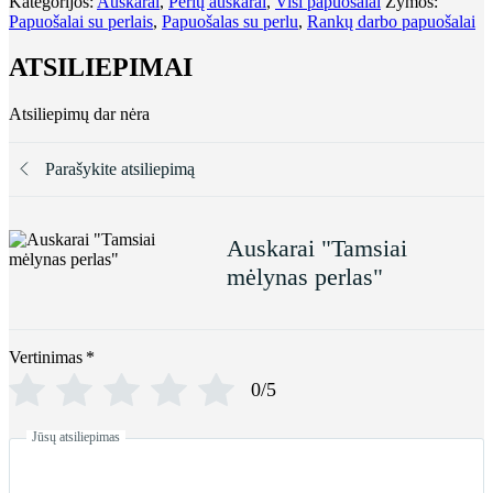
Kategorijos:
Auskarai
,
Perlų auskarai
,
Visi papuošalai
Žymos:
Papuošalai su perlais
,
Papuošalas su perlu
,
Rankų darbo papuošalai
ATSILIEPIMAI
Atsiliepimų dar nėra
Parašykite atsiliepimą
Auskarai "Tamsiai
mėlynas perlas"
Vertinimas
*
0/5
Jūsų atsiliepimas