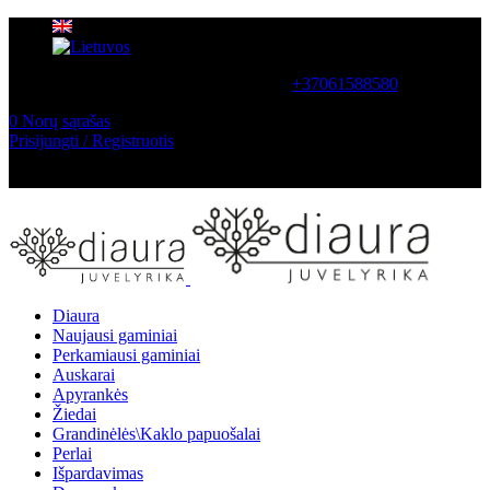
SUSISIEKITE SU MUMIS
+37061588580
0
Norų sąrašas
Prisijungti / Registruotis
NEMOKAMAS PRISTATYMAS LIETUVOJE NUO
60 €
Diaura
Naujausi gaminiai
Perkamiausi gaminiai
Auskarai
Apyrankės
Žiedai
Grandinėlės\Kaklo papuošalai
Perlai
Išpardavimas