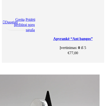
Greita
Pridėti
Daugiau
peržiūra
į norų
sąrašą
Apyrankė “Ant bangos”
Įvertinimas:
0
iš 5
€
77,00