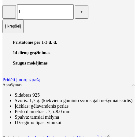
produkto
kiekis:
Auskarai
"Tamsiai
Į krepšelį
mėlynas
perlas"
Pristatome per 1-3 d. d.
14 dienų grąžinimas
Saugus mokėjimas
Pridėti į norų sąrašą
Aprašymas
Sidabras 925
Svoris: 1,7 g. (kiekvieno gaminio svoris gali nežymiai skirtis)
Įdėklas: gėlavandenis perlas
Perlo diametras : 7,5-8.0 mm
Spalva: tamsiai mėlyna
Užsegimo tipas: vinukai