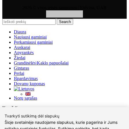
2026 © visos teisės saugomos | Eidvina, UAB
Search
Diaura
Naujausi gaminiai
Perkamiausi gaminiai
Auskarai
Apyrankės
Žiedai
Grandinėlės\Kaklo papuošalai
Gintaras
Perlai
Išpardavimas
Dovanų kuponas
Norų sąrašas
Krepšelis
Uždaryti
Tvarkyti sutikimą dėl slapukų
Prisijungti
Šioje svetainėje naudojame slapukus, kurie pagerina ir Jums
Uždaryti
pritaiko svetainės funkcijas. Sutikimą galėsite, bet kada