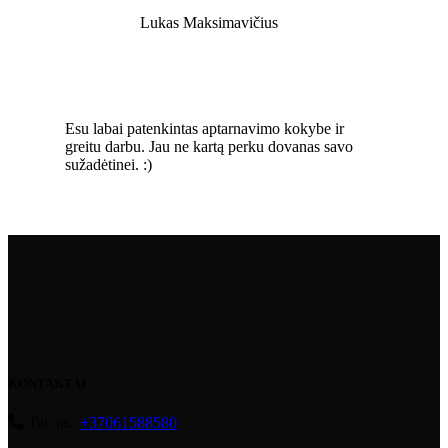
Lukas Maksimavičius
Esu labai patenkintas aptarnavimo kokybe ir
greitu darbu. Jau ne kartą perku dovanas savo
sužadėtinei. :)
KONTAKTAI
Tel. nr.:
+37061588580