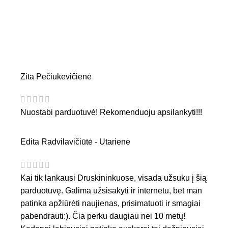
Zita Pečiukevičienė
Nuostabi parduotuvė! Rekomenduoju apsilankyti!!!
Edita Radvilavičiūtė - Utarienė
Kai tik lankausi Druskininkuose, visada užsuku į šią
parduotuvę. Galima užsisakyti ir internetu, bet man
patinka apžiūrėti naujienas, prisimatuoti ir smagiai
pabendrauti:). Čia perku daugiau nei 10 metų!