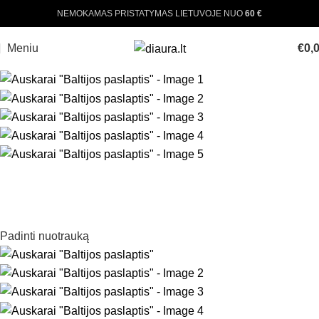
NEMOKAMAS PRISTATYMAS LIETUVOJE NUO
60 €
Meniu
€
0,
Padinti nuotrauką