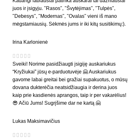
Kadangi labiausiai patinka auskarai tai dažniausiai
juos ir įsigyju. "Rasos", "Švytėjimas", "Tulpės",
"Debesys", "Modernas", "Ovalas" vieni iš mano
mėgstamiausių. Sėkmės jums ir iki kitų susitikimų:).
Irina Karlonienė
Sveiki! Norime pasidžiaugti įsigiję auskariukus
“Kryžiukai” jūsų e-parduotuvėje 🤗 Auskariukus
gavome labai greitai bei gražiai supakuotus, o mūsų
dovana dukterėčia neatsidžiaugia ir derina juos
kaip prie kasdienės aprangos, taip ir per vakarėlius!
😎 Ačiū Jums! Sugrįšime dar ne kartą 🤗
Lukas Maksimavičius