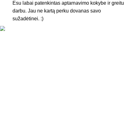
Esu labai patenkintas aptarnavimo kokybe ir greitu
darbu. Jau ne kartą perku dovanas savo
sužadėtinei. :)
KONTAKTAI
Tel. nr.:
+37061588580
El. paštas:
info@diaura.lt
M.K.Čiurlionio g. 50
P/C Aidas “Diaura” Druskininkai
REKVIZITAI