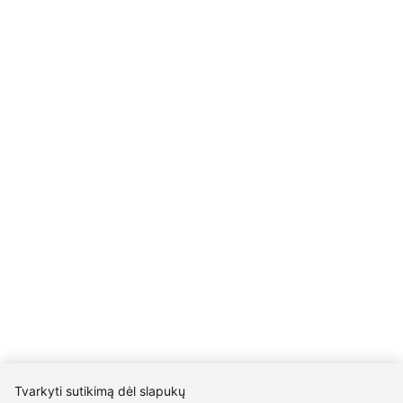
UAB Eidvina
Įm.kodas 304176340
Gailiūnų g. 45, Druskininkai
INFORMACIJA
Pristatymas
Grąžinimo taisyklės
Pirkimo taisyklės
Privatumo politika
Sutarties atsisakymas
INFORMACIJA
Apie mus
Susipažink su kūrėjais
Kontaktai
2026 © visos teisės saugomos | Eidvina, UAB
Tvarkyti sutikimą dėl slapukų