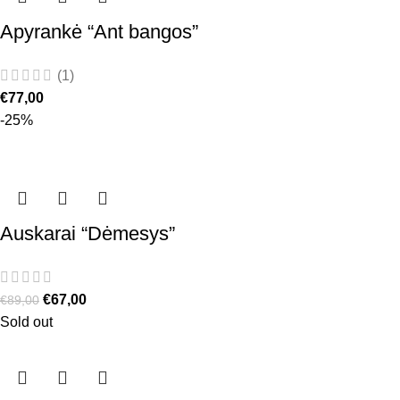
Apyrankė “Ant bangos”
(1)
€
77,00
-25%
Auskarai “Dėmesys”
€
67,00
€
89,00
Sold out