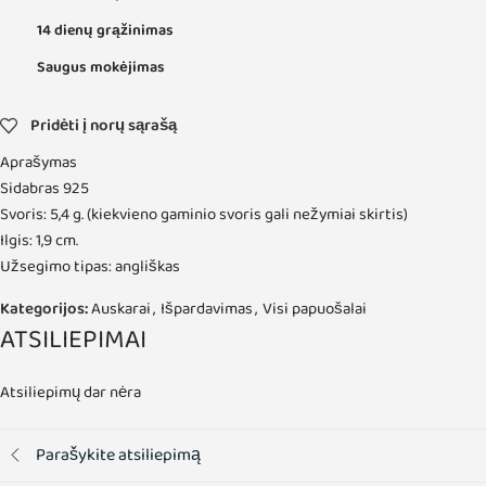
14 dienų grąžinimas
Saugus mokėjimas
Pridėti į norų sąrašą
Aprašymas
Sidabras 925
Svoris: 5,4 g. (kiekvieno gaminio svoris gali nežymiai skirtis)
Ilgis: 1,9 cm.
Užsegimo tipas: angliškas
Kategorijos:
Auskarai
,
Išpardavimas
,
Visi papuošalai
ATSILIEPIMAI
Atsiliepimų dar nėra
Parašykite atsiliepimą