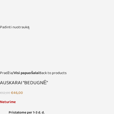
Padinti nuotrauką
Pradžia
Visi papuošalai
Back to products
AUSKARAI “BEDUGNĖ”
€
46,00
€
62,00
Neturime
Pristatome per 1-3 d. d.