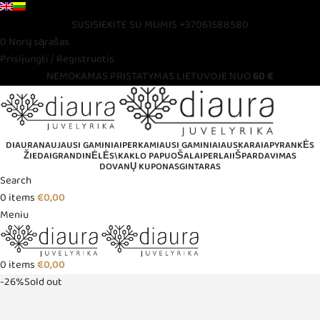
SUSISIEKITE SU MUMIS
+37061588580
0
Norų sąrašas
Prisijungti / Registruotis
NEMOKAMAS PRISTATYMAS LIETUVOJE NUO
60 €
DIAURA
NAUJAUSI GAMINIAI
PERKAMIAUSI GAMINIAI
AUSKARAI
APYRANKĖS
ŽIEDAI
GRANDINĖLĖS\KAKLO PAPUOŠALAI
PERLAI
IŠPARDAVIMAS
DOVANŲ KUPONAS
GINTARAS
Search
0
items
€
0,00
Meniu
0
items
€
0,00
-26%
Sold out