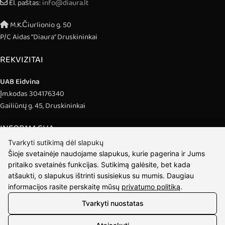
El. paštas:
info@diaura.lt
M.K.Čiurlionio g. 50
P/C Aidas “Diaura” Druskininkai
REKVIZITAI
UAB Eidvina
Įm.kodas 304176340
Gailiūnų g. 45, Druskininkai
INFORMACIJA
Tvarkyti sutikimą dėl slapukų
Pristatymas
Šioje svetainėje naudojame slapukus, kurie pagerina ir Jums
Grąžinimo taisyklės
pritaiko svetainės funkcijas. Sutikimą galėsite, bet kada
Pirkimo taisyklės
atšaukti, o slapukus ištrinti susisiekus su mumis. Daugiau
Privatumo politika
informacijos rasite perskaitę mūsų
privatumo politiką
.
Sutarties atsisakymas
Tvarkyti nuostatas
INFORMACIJA