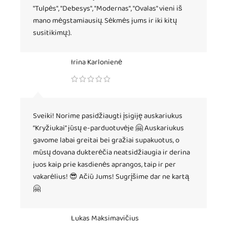
"Tulpės", "Debesys", "Modernas", "Ovalas" vieni iš
mano mėgstamiausių. Sėkmės jums ir iki kitų
susitikimų:).
Irina Karlonienė
Sveiki! Norime pasidžiaugti įsigiję auskariukus
“Kryžiukai” jūsų e-parduotuvėje 🤗 Auskariukus
gavome labai greitai bei gražiai supakuotus, o
mūsų dovana dukterėčia neatsidžiaugia ir derina
juos kaip prie kasdienės aprangos, taip ir per
vakarėlius! 😎 Ačiū Jums! Sugrįšime dar ne kartą
🤗
Lukas Maksimavičius