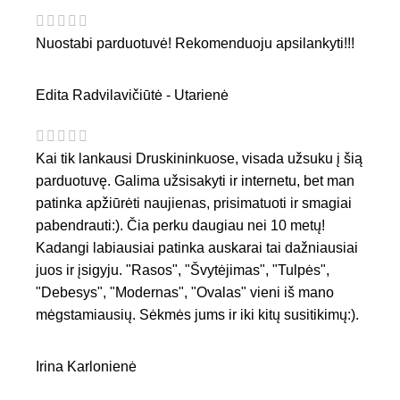
Nuostabi parduotuvė! Rekomenduoju apsilankyti!!!
Edita Radvilavičiūtė - Utarienė
Kai tik lankausi Druskininkuose, visada užsuku į šią
parduotuvę. Galima užsisakyti ir internetu, bet man
patinka apžiūrėti naujienas, prisimatuoti ir smagiai
pabendrauti:). Čia perku daugiau nei 10 metų!
Kadangi labiausiai patinka auskarai tai dažniausiai
juos ir įsigyju. "Rasos", "Švytėjimas", "Tulpės",
"Debesys", "Modernas", "Ovalas" vieni iš mano
mėgstamiausių. Sėkmės jums ir iki kitų susitikimų:).
Irina Karlonienė