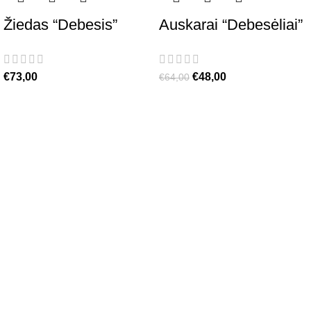
Žiedas “Debesis”
Auskarai “Debesėliai”
€
73,00
€
48,00
€
64,00