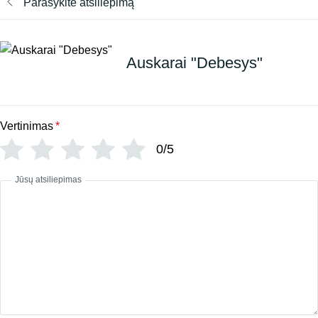
Parašykite atsiliepimą
Auskarai "Debesys"
Vertinimas
*
0/5
Jūsų atsiliepimas