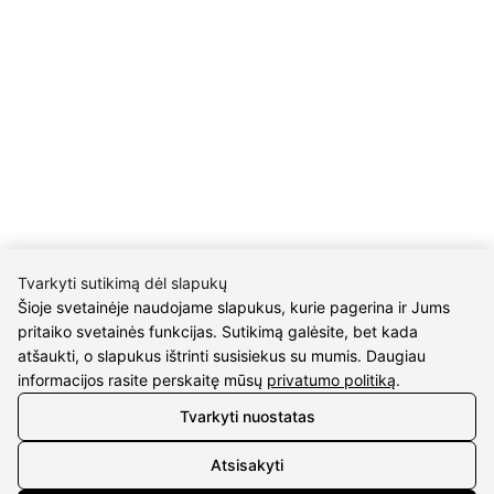
KONTAKTAI
Tel. nr.:
+37061588580
El. paštas:
info@diaura.lt
M.K.Čiurlionio g. 50
P/C Aidas “Diaura” Druskininkai
REKVIZITAI
Tvarkyti sutikimą dėl slapukų
Šioje svetainėje naudojame slapukus, kurie pagerina ir Jums
UAB Eidvina
pritaiko svetainės funkcijas. Sutikimą galėsite, bet kada
atšaukti, o slapukus ištrinti susisiekus su mumis. Daugiau
Įm.kodas 304176340
informacijos rasite perskaitę mūsų
privatumo politiką
.
Gailiūnų g. 45, Druskininkai
Tvarkyti nuostatas
INFORMACIJA
Atsisakyti
Pristatymas