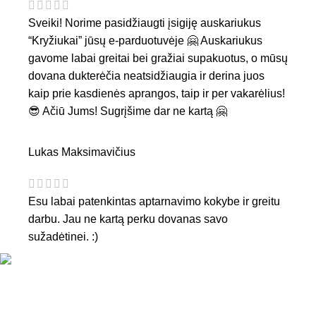
Sveiki! Norime pasidžiaugti įsigiję auskariukus
“Kryžiukai” jūsų e-parduotuvėje 🤗 Auskariukus
gavome labai greitai bei gražiai supakuotus, o mūsų
dovana dukterėčia neatsidžiaugia ir derina juos
kaip prie kasdienės aprangos, taip ir per vakarėlius!
😎 Ačiū Jums! Sugrįšime dar ne kartą 🤗
Lukas Maksimavičius
Esu labai patenkintas aptarnavimo kokybe ir greitu
darbu. Jau ne kartą perku dovanas savo
sužadėtinei. :)