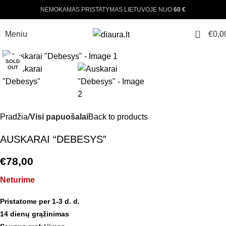
NEMOKAMAS PRISTATYMAS LIETUVOJE NUO
60 €
0
Meniu
€
0,0
Padinti nuotrauką
SOLD
OUT
Pradžia
Visi papuošalai
Back to products
AUSKARAI “DEBESYS”
€
78,00
Neturime
Pristatome per 1-3 d. d.
14 dienų grąžinimas