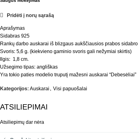
Saugus mokėjimas
Pridėti į norų sąrašą
Aprašymas
Sidabras 925
Rankų darbo auskarai iš blizgaus aukščiausios prabos sidabro
Svoris: 5,6 g. (kiekvieno gaminio svoris gali nežymiai skirtis)
Ilgis: 1,8 cm.
Užsegimo tipas: angliškas
Yra tokio paties modelio truputį mažesni auskarai “Debesėliai”
Kategorijos:
Auskarai
,
Visi papuošalai
ATSILIEPIMAI
Atsiliepimų dar nėra