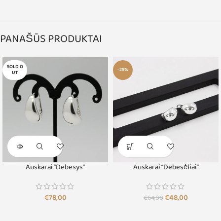
PANAŠŪS PRODUKTAI
SOLD O
-25%
UT
Auskarai “Debesys”
Auskarai “Debesėliai”
€
78,00
€
48,00
€
64,00