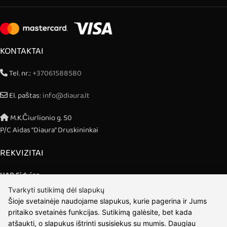
KONTAKTAI
Tel. nr.:
+37061588580
El. paštas:
info@diaura.lt
M.K.Čiurlionio g. 50
P/C Aidas “Diaura” Druskininkai
REKVIZITAI
UAB Eidvina
Įm.kodas 304176340
Tvarkyti sutikimą dėl slapukų
Gailiūnų g. 45, Druskininkai
Šioje svetainėje naudojame slapukus, kurie pagerina ir Jums
pritaiko svetainės funkcijas. Sutikimą galėsite, bet kada
INFORMACIJA
atšaukti, o slapukus ištrinti susisiekus su mumis. Daugiau