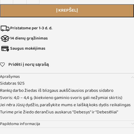
Į KREPŠELĮ
Pristatome per 1-3 d. d.
14 dienų grąžinimas
Saugus mokėjimas
Pridėti į norų sąrašą
Aprašymas
Sidabras 925
Rankų darbo žiedas iš blizgaus aukščiausios prabos sidabro
Svoris: 4,0 – 4,4 g. (kiekvieno gaminio svoris gali nežymiai skirtis)
Jei nėra Jūsų dydžio, parašykite mums e laišką koks dydis reikalingas
Turime prie žiedo derančius auskarus “Debesys” ir “Debesėliai”
Papildoma informacija