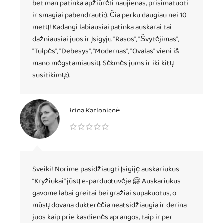
bet man patinka apžiūrėti naujienas, prisimatuoti
ir smagiai pabendrauti:). Čia perku daugiau nei 10
metų! Kadangi labiausiai patinka auskarai tai
dažniausiai juos ir įsigyju. "Rasos", "Švytėjimas",
"Tulpės", "Debesys", "Modernas", "Ovalas" vieni iš
mano mėgstamiausių. Sėkmės jums ir iki kitų
susitikimų:).
Irina Karlonienė
Sveiki! Norime pasidžiaugti įsigiję auskariukus
“Kryžiukai” jūsų e-parduotuvėje 🤗 Auskariukus
gavome labai greitai bei gražiai supakuotus, o
mūsų dovana dukterėčia neatsidžiaugia ir derina
juos kaip prie kasdienės aprangos, taip ir per