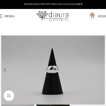
NEMOKAMAS PRISTATYMAS LIETUVOJE NUO
60 €
0
MENIU
€
0,0
Padinti nuotrauką