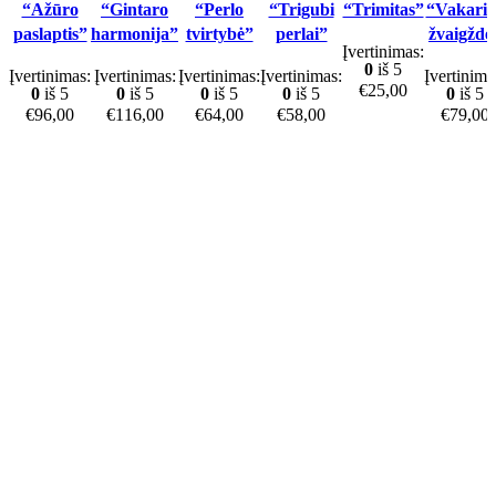
“Ažūro
“Gintaro
“Perlo
“Trigubi
“Trimitas”
“Vakarin
paslaptis”
harmonija”
tvirtybė”
perlai”
žvaigždė
Įvertinimas:
0
iš 5
Įvertinimas:
Įvertinimas:
Įvertinimas:
Įvertinimas:
Įvertinima
€
25,00
0
iš 5
0
iš 5
0
iš 5
0
iš 5
0
iš 5
€
96,00
€
116,00
€
64,00
€
58,00
€
79,00