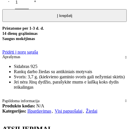
Į krepšelį
Pristatome per 1-3 d. d.
14 dienų grąžinimas
Saugus mokėjimas
Pridėti į norų sąrašą
Aprašymas
Sidabras 925
Rankų darbo žiedas su antikiniais motyvais
Svoris: 3,7 g. (kiekvieno gaminio svoris gali nežymiai skirtis)
Jei nėra Jūsų dydžio, parašykite mums e laišką koks dydis
reikalingas
Papildoma informacija
Produkto kodas:
N/A
Kategorijos:
Išpardavimas
,
Visi papuošalai
,
Žiedai