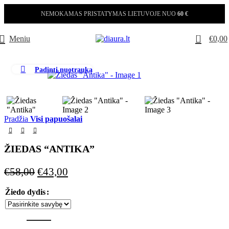
NEMOKAMAS PRISTATYMAS LIETUVOJE NUO
60 €
0
Meniu
€
0,00
Padinti nuotrauką
-26%
Pradžia
Visi papuošalai
ŽIEDAS “ANTIKA”
Original
Current
€
58,00
€
43,00
price
price
Žiedo dydis
was:
is:
€58,00.
€43,00.
produkto kiekis: Žiedas "Antika"