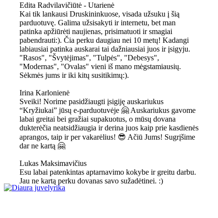
Edita Radvilavičiūtė - Utarienė
Kai tik lankausi Druskininkuose, visada užsuku į šią
parduotuvę. Galima užsisakyti ir internetu, bet man
patinka apžiūrėti naujienas, prisimatuoti ir smagiai
pabendrauti:). Čia perku daugiau nei 10 metų! Kadangi
labiausiai patinka auskarai tai dažniausiai juos ir įsigyju.
"Rasos", "Švytėjimas", "Tulpės", "Debesys",
"Modernas", "Ovalas" vieni iš mano mėgstamiausių.
Sėkmės jums ir iki kitų susitikimų:).
Irina Karlonienė
Sveiki! Norime pasidžiaugti įsigiję auskariukus
“Kryžiukai” jūsų e-parduotuvėje 🤗 Auskariukus gavome
labai greitai bei gražiai supakuotus, o mūsų dovana
dukterėčia neatsidžiaugia ir derina juos kaip prie kasdienės
aprangos, taip ir per vakarėlius! 😎 Ačiū Jums! Sugrįšime
dar ne kartą 🤗
Lukas Maksimavičius
Esu labai patenkintas aptarnavimo kokybe ir greitu darbu.
Jau ne kartą perku dovanas savo sužadėtinei. :)