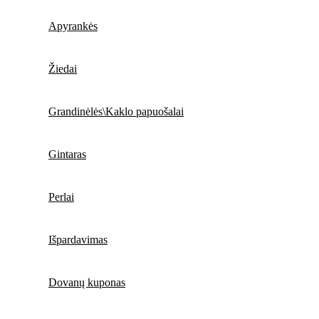
Apyrankės
Žiedai
Grandinėlės\Kaklo papuošalai
Gintaras
Perlai
Išpardavimas
Dovanų kuponas