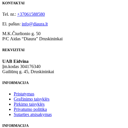
KONTAKTAI
Tel. nr.:
+37061588580
El. paštas:
info@diaura.lt
M.K.Čiurlionio g. 50
P/C Aidas “Diaura” Druskininkai
REKVIZITAI
UAB Eidvina
Įm.kodas 304176340
Gailiūnų g. 45, Druskininkai
INFORMACIJA
Pristatymas
Grąžinimo taisyklės
Pirkimo taisyklės
Privatumo politika
Sutarties atsisakymas
INFORMACIJA