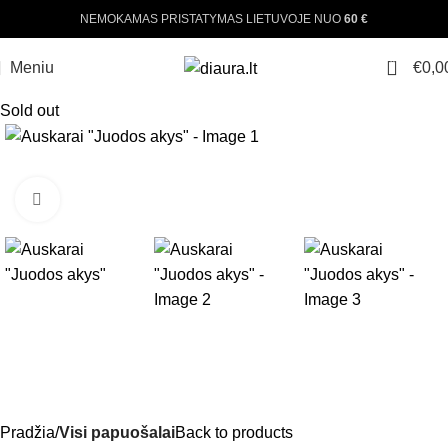
NEMOKAMAS PRISTATYMAS LIETUVOJE NUO
60 €
0
Meniu
€
0,0
Sold out
Padinti nuotrauką
Pradžia
Visi papuošalai
Back to products