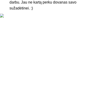
darbu. Jau ne kartą perku dovanas savo
sužadėtinei. :)
KONTAKTAI
Tel. nr.:
+37061588580
El. paštas:
info@diaura.lt
M.K.Čiurlionio g. 50
P/C Aidas “Diaura” Druskininkai
REKVIZITAI
UAB Eidvina