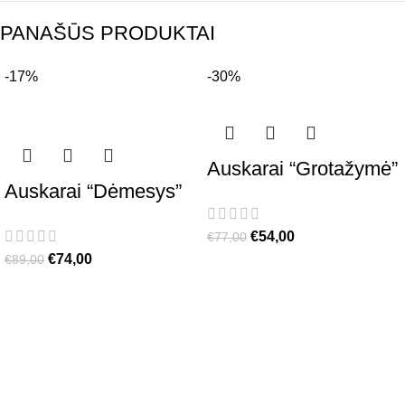
PANAŠŪS PRODUKTAI
-17%
-30%
Auskarai “Grotažymė”
Auskarai “Dėmesys”
€
54,00
€
77,00
€
74,00
€
89,00