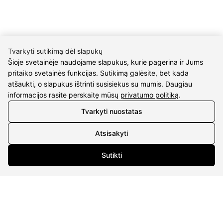
Įm.kodas 304176340
Gailiūnų g. 45, Druskininkai
INFORMACIJA
Tvarkyti sutikimą dėl slapukų
Šioje svetainėje naudojame slapukus, kurie pagerina ir Jums
Pristatymas
pritaiko svetainės funkcijas. Sutikimą galėsite, bet kada
Grąžinimo taisyklės
atšaukti, o slapukus ištrinti susisiekus su mumis. Daugiau
Pirkimo taisyklės
informacijos rasite perskaitę mūsų
privatumo politiką
.
Privatumo politika
Tvarkyti nuostatas
Sutarties atsisakymas
Atsisakyti
INFORMACIJA
Sutikti
Apie mus
Susipažink su kūrėjais
Kontaktai
2026 © visos teisės saugomos | Eidvina, UAB