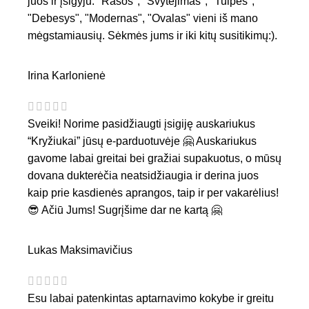
juos ir įsigyju. "Rasos", "Švytėjimas", "Tulpės",
"Debesys", "Modernas", "Ovalas" vieni iš mano
mėgstamiausių. Sėkmės jums ir iki kitų susitikimų:).
Irina Karlonienė
Sveiki! Norime pasidžiaugti įsigiję auskariukus
“Kryžiukai” jūsų e-parduotuvėje 🤗 Auskariukus
gavome labai greitai bei gražiai supakuotus, o mūsų
dovana dukterėčia neatsidžiaugia ir derina juos
kaip prie kasdienės aprangos, taip ir per vakarėlius!
😎 Ačiū Jums! Sugrįšime dar ne kartą 🤗
Lukas Maksimavičius
Esu labai patenkintas aptarnavimo kokybe ir greitu